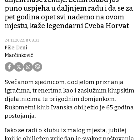
puno uspjeha u daljnjem radu i da se za
pet godina opet svi nađemo na ovom
mjestu, kaže legendarni Cveba Horvat
24.11.2022. u 08:31
Piše: Deni
Marčinković
Svečanom sjednicom, dodjelom priznanja
igračima, trenerima kao i zaslužnim klupskim
djelatnicima te prigodnim domjenkom,
Rukometni klub Ivanska obilježio je 65 godina
postojanja.
Iako se radi o klubu iz malog mjesta, jubilej
koji je obilježen vrijedan je svakog poštovanja.