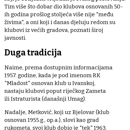
Tim više što dobar dio klubova osnovanih 50-
ih godina prošlog stoljeća više nije "među
živima", a oni koji i danas djeluju redom su
klubovi iz većih gradova, poznati široj
javnosti.
Duga tradicija
Naime, prema dostupnim informacijama
1957. godine, kada je pod imenom RK
"Mladost" osnovan klub u Ivanskoj,
nastaju klubovi poput riječkog Zameta
ili Istraturista (današnji Umag).
Nadalje, Metković, koji uz Bjelovar (klub
osnovan 1955.g., op.a.), slovi kao grad
rukometa, svoj klub dobio je "tek" 1963.