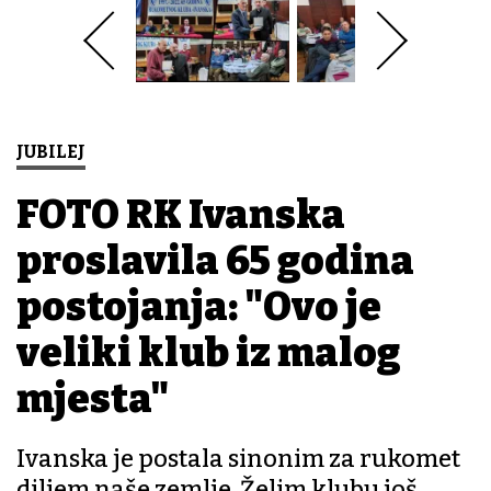
JUBILEJ
FOTO RK Ivanska
proslavila 65 godina
postojanja: "Ovo je
veliki klub iz malog
mjesta"
Ivanska je postala sinonim za rukomet
diljem naše zemlje. Želim klubu još