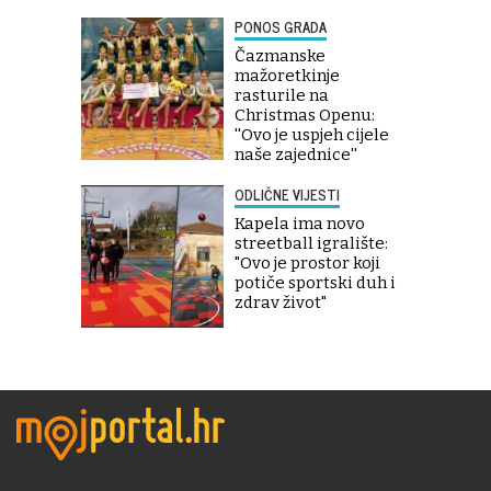
PONOS GRADA
Čazmanske
mažoretkinje
rasturile na
Christmas Openu:
''Ovo je uspjeh cijele
naše zajednice''
ODLIČNE VIJESTI
Kapela ima novo
streetball igralište:
"Ovo je prostor koji
potiče sportski duh i
zdrav život"