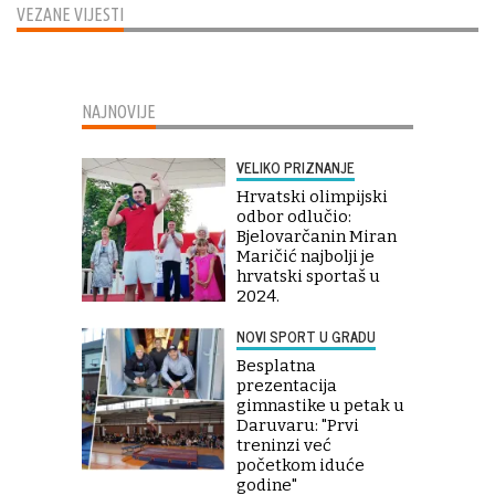
VEZANE VIJESTI
NAJNOVIJE
VELIKO PRIZNANJE
Hrvatski olimpijski
odbor odlučio:
Bjelovarčanin Miran
Maričić najbolji je
hrvatski sportaš u
2024.
NOVI SPORT U GRADU
Besplatna
prezentacija
gimnastike u petak u
Daruvaru: "Prvi
treninzi već
početkom iduće
godine"