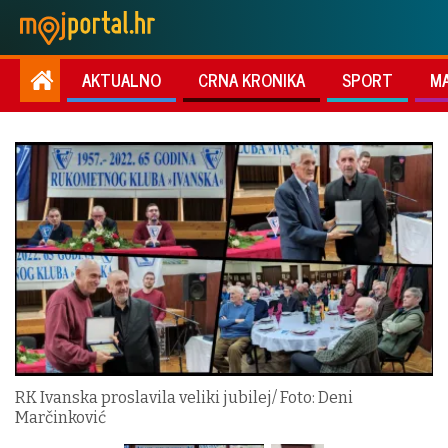
AKTUALNO
CRNA KRONIKA
SPORT
M
RK Ivanska proslavila veliki jubilej/ Foto: Deni
Marčinković