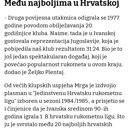
Među najboljima u Hrvatskoj
- Druga povijesna utakmica odigrala se 1977.
godine povodom obilježavanja 20.
godišnjice kluba. Naime, tada je u Ivanskoj
gostovala reprezentacija Jugoslavije, koja je
pobijedila naš klub rezultatom 31:24. Bio je to
još jedan spektakularan događaj, koji je
povećao popularnost rukometa u ovom kraju,
dodao je Željko Plentaj.
Od većih klupskih uspjeha Mrga je izdvojio
plasman u “Jedinstvenu Hrvatsku rukometnu
ligu” izboren u sezoni 1984./1985., a prisjetio se
i činjenice da je Ivanska sredinom 90-ih
godina igrala 1. B hrvatsku rukometnu ligu, što
ju je svrstalo među 20 najboljih hrvatskih