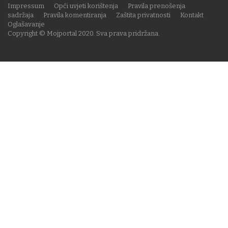
Impressum
Opći uvjeti korištenja
Pravila prenošenja
sadržaja
Pravila komentiranja
Zaštita privatnosti
Kontakt
Oglašavanje
Copyright © Mojportal 2020. Sva prava pridržana.