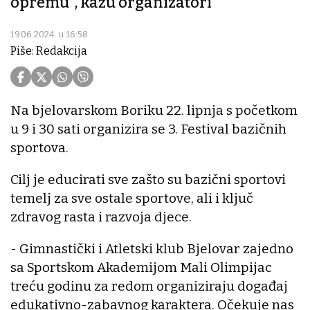
opremu", kažu organizatori
19.06.2024. u 16:58
Piše: Redakcija
Na bjelovarskom Boriku 22. lipnja s početkom
u 9 i 30 sati organizira se 3. Festival bazičnih
sportova.
Cilj je educirati sve zašto su bazični sportovi
temelj za sve ostale sportove, ali i ključ
zdravog rasta i razvoja djece.
- Gimnastički i Atletski klub Bjelovar zajedno
sa Sportskom Akademijom Mali Olimpijac
treću godinu za redom organiziraju događaj
edukativno-zabavnog karaktera. Očekuje nas