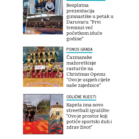
Besplatna
prezentacija
gimnastike u petak u
Daruvaru: "Prvi
treninzi već
početkom iduće
godine"
PONOS GRADA
Čazmanske
mažoretkinje
rasturile na
Christmas Openu:
''Ovo je uspjeh cijele
naše zajednice''
ODLIČNE VIJESTI
Kapela ima novo
streetball igralište:
"Ovo je prostor koji
potiče sportski duh i
zdrav život"