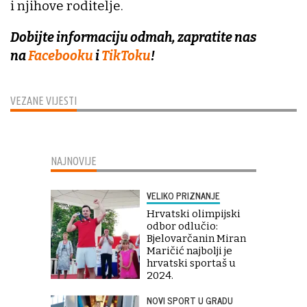
i njihove roditelje.
Dobijte informaciju odmah, zapratite nas
na
Facebooku
i
TikToku
!
VEZANE VIJESTI
NAJNOVIJE
VELIKO PRIZNANJE
Hrvatski olimpijski
odbor odlučio:
Bjelovarčanin Miran
Maričić najbolji je
hrvatski sportaš u
2024.
NOVI SPORT U GRADU