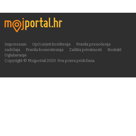
Impressum
Opći uvjeti korištenja
Pravila prenošenja
sadržaja
Pravila komentiranja
Zaštita privatnosti
Kontakt
Oglašavanje
Copyright © Mojportal 2020. Sva prava pridržana.