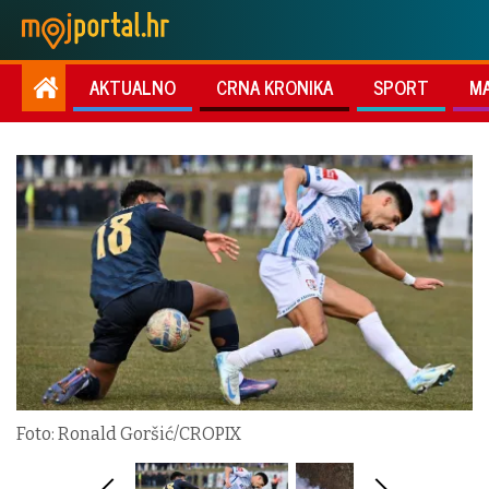
AKTUALNO
CRNA KRONIKA
SPORT
M
Foto: Ronald Goršić/CROPIX