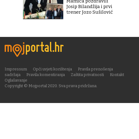
Mamića pozdravili
Josip Bilandžija i prvi
trener Jozo Sušilović
Impressum
Opći uvjeti korištenja
Pravila prenošenja
sadržaja
Pravila komentiranja
Zaštita privatnosti
Kontakt
Oglašavanje
Copyright © Mojportal 2020. Sva prava pridržana.