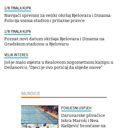
1/8 FINALA KUPA
Navijači spremni za veliki okršaj Bjelovara i Dinama:
Policija snima stadion i prilazne pravce
1/8 FINALA KUPA
Poznat novi datum okršaja Bjelovara i Dinama na
Gradskom stadionu u Bjelovaru
VELIK INTERES
Još je malo mjesta u Realovom nogometnom kampu u
Dežanovcu: "Djeci je ovo poticaj da slijede snove"
NAJNOVIJE
POVIJESNI USPJEH
Daruvarske plivačice
Iskra Maroši i Nea
Kašljević brončane na