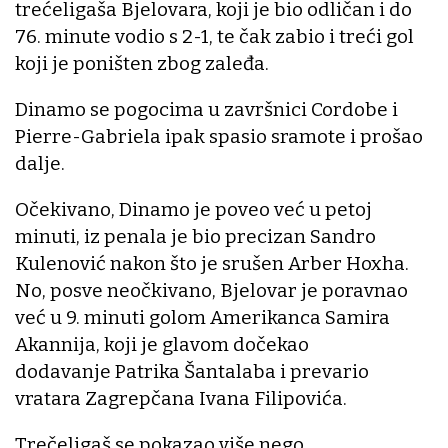
trećeligaša Bjelovara, koji je bio odličan i do
76. minute vodio s 2-1, te čak zabio i treći gol
koji je poništen zbog zaleđa.
Dinamo se pogocima u završnici Cordobe i
Pierre-Gabriela ipak spasio sramote i prošao
dalje.
Očekivano, Dinamo je poveo već u petoj
minuti, iz penala je bio precizan Sandro
Kulenović nakon što je srušen Arber Hoxha.
No, posve neočkivano, Bjelovar je poravnao
već u 9. minuti golom Amerikanca Samira
Akannija, koji je glavom dočekao
dodavanje Patrika Šantalaba i prevario
vratara Zagrepčana Ivana Filipovića.
Trečeligaš se pokazao više nego