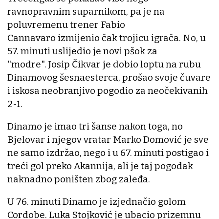
ravnopravnim suparnikom, pa je na
poluvremenu trener Fabio
Cannavaro izmijenio čak trojicu igrača. No, u
57. minuti uslijedio je novi pšok za
"modre". Josip Čikvar je dobio loptu na rubu
Dinamovog šesnaesterca, prošao svoje čuvare
i iskosa neobranjivo pogodio za neočekivanih
2-1.
Dinamo je imao tri šanse nakon toga, no
Bjelovar i njegov vratar Marko Domović je sve
ne samo izdržao, nego i u 67. minuti postigao i
treći gol preko Akannija, ali je taj pogodak
naknadno poništen zbog zaleđa.
U 76. minuti Dinamo je izjednačio golom
Cordobe. Luka Stojković je ubacio prizemnu