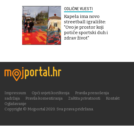
ODLIČNE VIJESTI
Kapela ima novo
streetball igralište:
"Ovo je prostor koji
potiče sportski duh i
zdrav život"
Impressum
Opći uvjeti korištenja
Pravila prenošenja
sadržaja
Pravila komentiranja
Zaštita privatnosti
Kontakt
Oglašavanje
Copyright © Mojportal 2020. Sva prava pridržana.