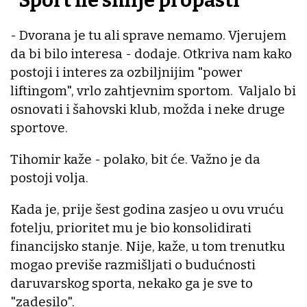
"Sport ne smije propasti"
- Dvorana je tu ali sprave nemamo. Vjerujem
da bi bilo interesa - dodaje. Otkriva nam kako
postoji i interes za ozbiljnijim "power
liftingom", vrlo zahtjevnim sportom. Valjalo bi
osnovati i šahovski klub, možda i neke druge
sportove.
Tihomir kaže - polako, bit će. Važno je da
postoji volja.
Kada je, prije šest godina zasjeo u ovu vruću
fotelju, prioritet mu je bio konsolidirati
financijsko stanje. Nije, kaže, u tom trenutku
mogao previše razmišljati o budućnosti
daruvarskog sporta, nekako ga je sve to
"zadesilo".