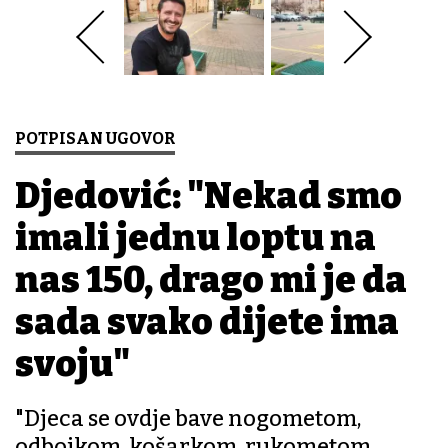
POTPISAN UGOVOR
Djedović: "Nekad smo
imali jednu loptu na
nas 150, drago mi je da
sada svako dijete ima
svoju"
"Djeca se ovdje bave nogometom,
odbojkom, košarkom, rukometom,