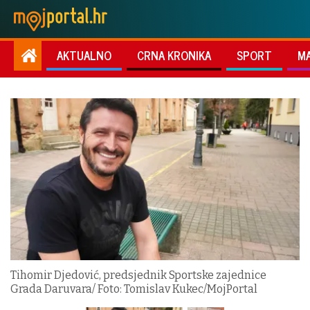
AKTUALNO
CRNA KRONIKA
SPORT
M
Tihomir Djedović, predsjednik Sportske zajednice
Grada Daruvara/ Foto: Tomislav Kukec/MojPortal