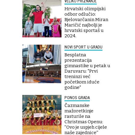
VELIKO PRIZNANJE
Hrvatski olimpijski
odbor odlučio:
Bjelovarčanin Miran
Maričić najbolji je
hrvatski sportaš u
2024.
NOVI SPORT U GRADU
Besplatna
prezentacija
gimnastike u petak u
Daruvaru: "Prvi
treninzi već
početkom iduće
godine"
PONOS GRADA
Čazmanske
mažoretkinje
rasturile na
Christmas Openu:
''Ovo je uspjeh cijele
naše zajednice''