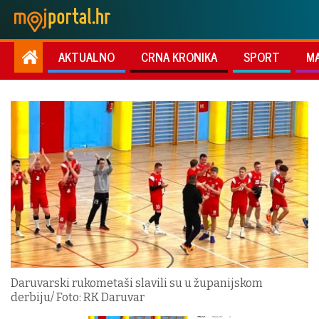
AKTUALNO
CRNA KRONIKA
SPORT
M
Daruvarski rukometaši slavili su u županijskom
derbiju/ Foto: RK Daruvar