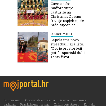
Čazmanske
mažoretkinje
rasturile na
Christmas Openu:
''Ovo je uspjeh cijele
naše zajednice''
ODLIČNE VIJESTI
Kapela ima novo
streetball igralište:
"Ovo je prostor koji
potiče sportski duh i
zdrav život"
Impressum
Opći uvjeti korištenja
Pravila prenošenja
sadržaja
Pravila komentiranja
Zaštita privatnosti
Kontakt