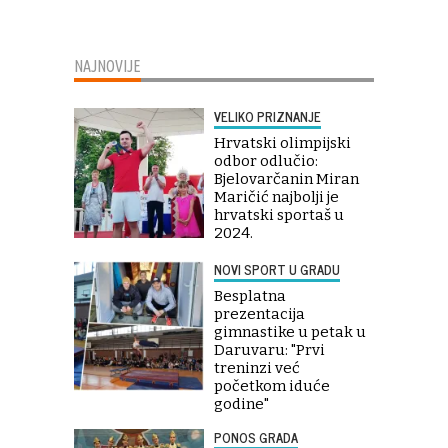
NAJNOVIJE
VELIKO PRIZNANJE
Hrvatski olimpijski
odbor odlučio:
Bjelovarčanin Miran
Maričić najbolji je
hrvatski sportaš u
2024.
NOVI SPORT U GRADU
Besplatna
prezentacija
gimnastike u petak u
Daruvaru: "Prvi
treninzi već
početkom iduće
godine"
PONOS GRADA