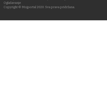
Oglašavanje
Copyright © Mojportal 2020. Sva prava pridržana.