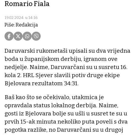
Romario Fiala
19.02.2024. u 14:16
Piše: Redakcija
Daruvarski rukometaši upisali su dva vrijedna
boda u županijskom derbiju, igranom ove
nedjelje. Naime, Daruvarčani su u susretu 16.
kola 2. HRL Sjever slavili potiv druge ekipe
Bjelovara rezultatom 34:31.
Baš kao što se očekivalo, utakmica je
opravdala status lokalnog derbija. Naime,
gosti iz Bjelovara bolje su ušli u susret te su u
prvih 15-ak minuta nekoliko puta poveli s dva
pogotka razlike, no Daruvarčani su u drugoj