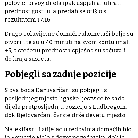
polovici prvog dijela ipak uspjeli anulirati
prednost gostiju, a predah se otišlo s
rezultatom 17:16.
Drugo poluvijeme domaći rukometaši bolje su
otvorili te su u 40 minuti na svom kontu imali
+5, a stečenu prednost uspješno su sačuvali
do kraja susreta.
Pobjegli sa zadnje pozicije
S ova boda Daruvarčani su pobjegli s
posljednjeg mjesta ligaške ljestvice te sada
dijele pretposljednju poziciju s Ludbregom,
dok Bjelovarčani čvrste drže devetu mjesto.
Najekifasniji stijelac u redovima domaćih bio
je Romario Fiala s devet pogodataka, dok je