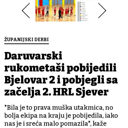
ŽUPANIJSKI DERBI
Daruvarski
rukometaši pobijedili
Bjelovar 2 i pobjegli sa
začelja 2. HRL Sjever
"Bila je to prava muška utakmica, no
bolja ekipa na kraju je pobijedila, iako
nas je i sreća malo pomazila", kaže