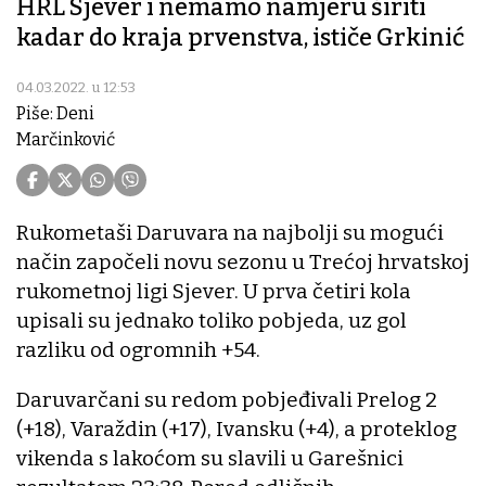
HRL Sjever i nemamo namjeru širiti
kadar do kraja prvenstva, ističe Grkinić
04.03.2022. u 12:53
Piše: Deni
Marčinković
Rukometaši Daruvara na najbolji su mogući
način započeli novu sezonu u Trećoj hrvatskoj
rukometnoj ligi Sjever. U prva četiri kola
upisali su jednako toliko pobjeda, uz gol
razliku od ogromnih +54.
Daruvarčani su redom pobjeđivali Prelog 2
(+18), Varaždin (+17), Ivansku (+4), a proteklog
vikenda s lakoćom su slavili u Garešnici