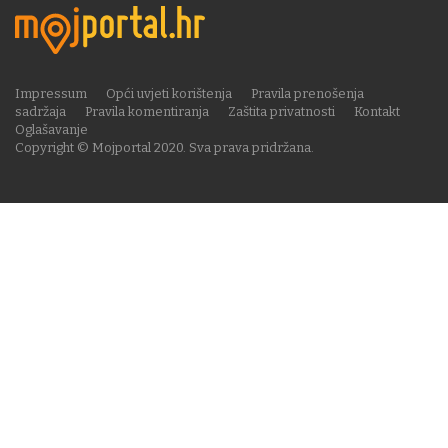
Impressum
Opći uvjeti korištenja
Pravila prenošenja
sadržaja
Pravila komentiranja
Zaštita privatnosti
Kontakt
Oglašavanje
Copyright © Mojportal 2020. Sva prava pridržana.