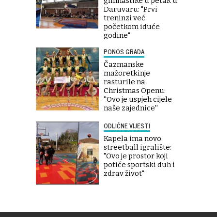
gimnastike u petak u
Daruvaru: "Prvi
treninzi već
početkom iduće
godine"
PONOS GRADA
Čazmanske
mažoretkinje
rasturile na
Christmas Openu:
''Ovo je uspjeh cijele
naše zajednice''
ODLIČNE VIJESTI
Kapela ima novo
streetball igralište:
"Ovo je prostor koji
potiče sportski duh i
zdrav život"