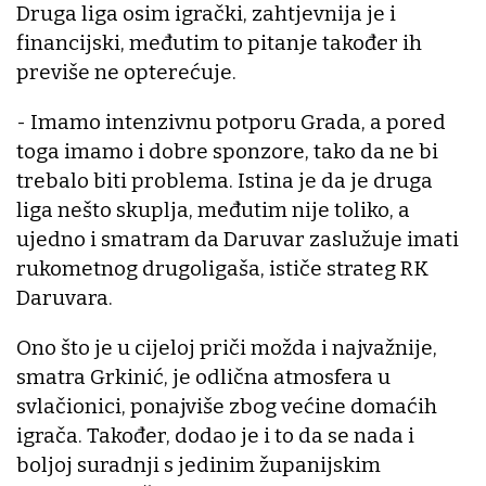
Druga liga osim igrački, zahtjevnija je i
financijski, međutim to pitanje također ih
previše ne opterećuje.
- Imamo intenzivnu potporu Grada, a pored
toga imamo i dobre sponzore, tako da ne bi
trebalo biti problema. Istina je da je druga
liga nešto skuplja, međutim nije toliko, a
ujedno i smatram da Daruvar zaslužuje imati
rukometnog drugoligaša, ističe strateg RK
Daruvara.
Ono što je u cijeloj priči možda i najvažnije,
smatra Grkinić, je odlična atmosfera u
svlačionici, ponajviše zbog većine domaćih
igrača. Također, dodao je i to da se nada i
boljoj suradnji s jedinim županijskim