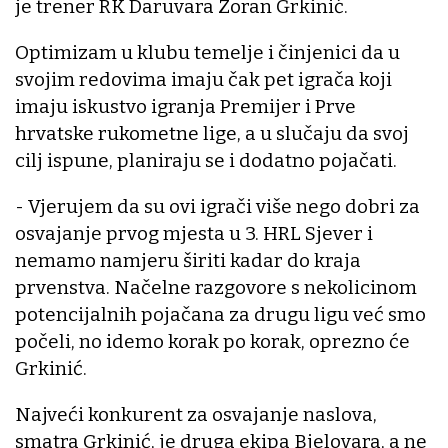
je trener RK Daruvara Zoran Grkinić.
Optimizam u klubu temelje i činjenici da u
svojim redovima imaju čak pet igrača koji
imaju iskustvo igranja Premijer i Prve
hrvatske rukometne lige, a u slučaju da svoj
cilj ispune, planiraju se i dodatno pojačati.
- Vjerujem da su ovi igrači više nego dobri za
osvajanje prvog mjesta u 3. HRL Sjever i
nemamo namjeru širiti kadar do kraja
prvenstva. Načelne razgovore s nekolicinom
potencijalnih pojačana za drugu ligu već smo
počeli, no idemo korak po korak, oprezno će
Grkinić.
Najveći konkurent za osvajanje naslova,
smatra Grkinić, je druga ekipa Bjelovara, a ne