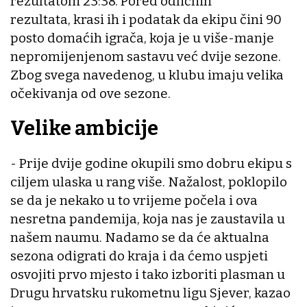
rezultatom 23:38. Pored odličnih
rezultata, krasi ih i podatak da ekipu čini 90
posto domaćih igrača, koja je u više-manje
nepromijenjenom sastavu već dvije sezone.
Zbog svega navedenog, u klubu imaju velika
očekivanja od ove sezone.
Velike ambicije
- Prije dvije godine okupili smo dobru ekipu s
ciljem ulaska u rang više. Nažalost, poklopilo
se da je nekako u to vrijeme počela i ova
nesretna pandemija, koja nas je zaustavila u
našem naumu. Nadamo se da će aktualna
sezona odigrati do kraja i da ćemo uspjeti
osvojiti prvo mjesto i tako izboriti plasman u
Drugu hrvatsku rukometnu ligu Sjever, kazao