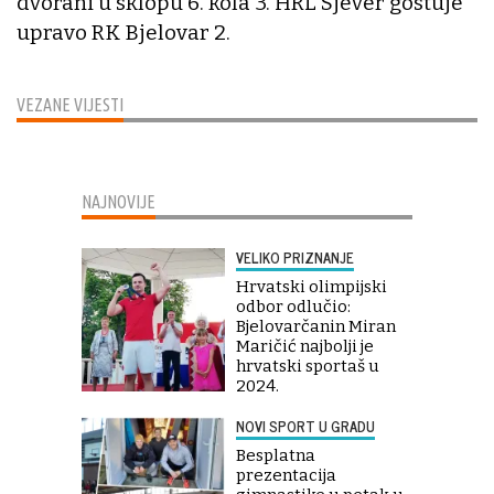
dvorani u sklopu 6. kola 3. HRL Sjever gostuje
upravo RK Bjelovar 2.
VEZANE VIJESTI
NAJNOVIJE
VELIKO PRIZNANJE
Hrvatski olimpijski
odbor odlučio:
Bjelovarčanin Miran
Maričić najbolji je
hrvatski sportaš u
2024.
NOVI SPORT U GRADU
Besplatna
prezentacija