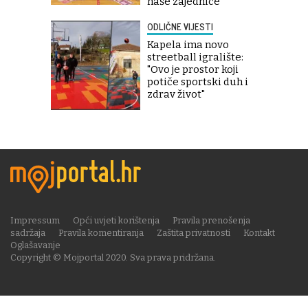
naše zajednice''
ODLIČNE VIJESTI
Kapela ima novo
streetball igralište:
"Ovo je prostor koji
potiče sportski duh i
zdrav život"
Impressum
Opći uvjeti korištenja
Pravila prenošenja
sadržaja
Pravila komentiranja
Zaštita privatnosti
Kontakt
Oglašavanje
Copyright © Mojportal 2020. Sva prava pridržana.