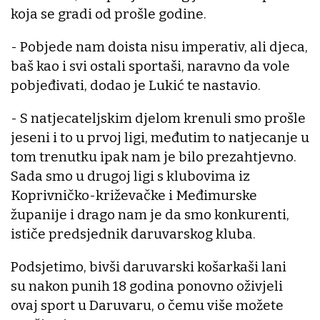
koja se gradi od prošle godine.
- Pobjede nam doista nisu imperativ, ali djeca,
baš kao i svi ostali sportaši, naravno da vole
pobjeđivati, dodao je Lukić te nastavio.
- S natjecateljskim djelom krenuli smo prošle
jeseni i to u prvoj ligi, međutim to natjecanje u
tom trenutku ipak nam je bilo prezahtjevno.
Sada smo u drugoj ligi s klubovima iz
Koprivničko-križevačke i Međimurske
županije i drago nam je da smo konkurenti,
ističe predsjednik daruvarskog kluba.
Podsjetimo, bivši daruvarski košarkaši lani
su nakon punih 18 godina ponovno oživjeli
ovaj sport u Daruvaru, o čemu više možete