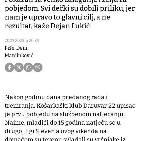
pobjedom. Svi dečki su dobili priliku, jer
nam je upravo to glavni cilj, a ne
rezultat, kaže Dejan Lukić
20.03.2023. u 20:39
Piše: Deni
Marčinković
Nakon godinu dana predanog rada i
treniranja, Košarkaški klub Daruvar 22 upisao
je prvu pobjedu na službenom natjecanju.
Naime, mladići do 15 godina natječu se u
drugoj ligi Sjever, a ovog vikenda na
domaćem su terenu svladali su vršnjake iz