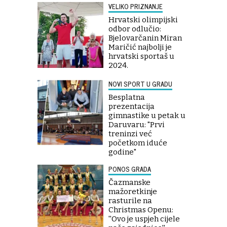
VELIKO PRIZNANJE
Hrvatski olimpijski
odbor odlučio:
Bjelovarčanin Miran
Maričić najbolji je
hrvatski sportaš u
2024.
NOVI SPORT U GRADU
Besplatna
prezentacija
gimnastike u petak u
Daruvaru: "Prvi
treninzi već
početkom iduće
godine"
PONOS GRADA
Čazmanske
mažoretkinje
rasturile na
Christmas Openu:
''Ovo je uspjeh cijele