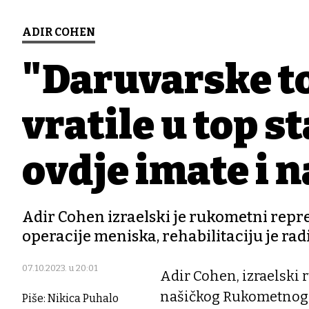
ADIR COHEN
"Daruvarske to
vratile u top s
ovdje imate i na
Adir Cohen izraelski je rukometni repr
operacije meniska, rehabilitaciju je rad
07.10.2023. u 20:01
Adir Cohen, izraelski 
našičkog Rukometnog k
Piše: Nikica Puhalo