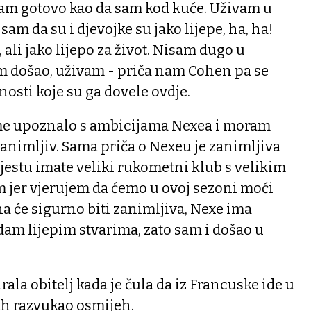
ćam gotovo kao da sam kod kuće. Uživam u
sam da su i djevojke su jako lijepe, ha, ha!
ali jako lijepo za život. Nisam dugo u
am došao, uživam - priča nam Cohen pa se
nosti koje su ga dovele ovdje.
me upoznalo s ambicijama Nexea i moram
 zanimljiv. Sama priča o Nexeu je zanimljiva
estu imate veliki rukometni klub s velikim
 jer vjerujem da ćemo u ovoj sezoni moći
na će sigurno biti zanimljiva, Nexe ima
adam lijepim stvarima, zato sam i došao u
rala obitelj kada je čula da iz Francuske ide u
ah razvukao osmijeh.