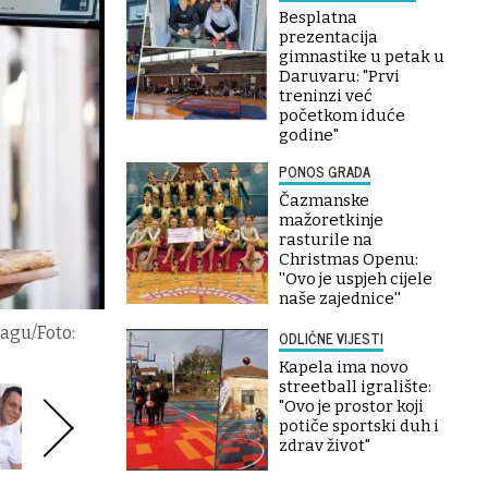
Besplatna
prezentacija
gimnastike u petak u
Daruvaru: "Prvi
treninzi već
početkom iduće
godine"
PONOS GRADA
Čazmanske
mažoretkinje
rasturile na
Christmas Openu:
''Ovo je uspjeh cijele
naše zajednice''
nagu/Foto:
ODLIČNE VIJESTI
Kapela ima novo
streetball igralište:
"Ovo je prostor koji
potiče sportski duh i
zdrav život"