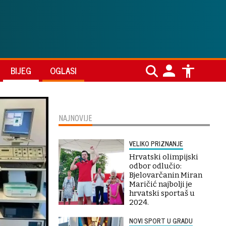
BIJEG
OGLASI
NAJNOVIJE
VELIKO PRIZNANJE
Hrvatski olimpijski
odbor odlučio:
Bjelovarčanin Miran
Maričić najbolji je
hrvatski sportaš u
2024.
NOVI SPORT U GRADU