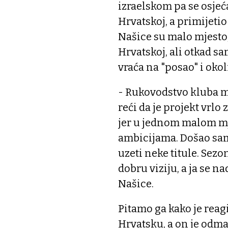
izraelskom pa se osje
Hrvatskoj, a primijetio 
Našice su malo mjesto, 
Hrvatskoj, ali otkad s
vraća na "posao" i okol
- Rukovodstvo kluba 
reći da je projekt vrlo
jer u jednom malom mj
ambicijama. Došao sam
uzeti neke titule. Sezo
dobru viziju, a ja se n
Našice.
Pitamo ga kako je reagi
Hrvatsku, a on je odm