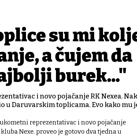
plice su mi kol
tanje, a čujem da
jbolji burek..."
ezentativac i novo pojačanje RK Nexea. Na
io u Daruvarskim toplicama. Evo kako mu je 
rukometni reprezentativac i novo pojačanje
luba Nexe. proveo je gotovo dva tjedna u