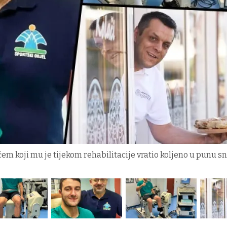
em koji mu je tijekom rehabilitacije vratio koljeno u punu s