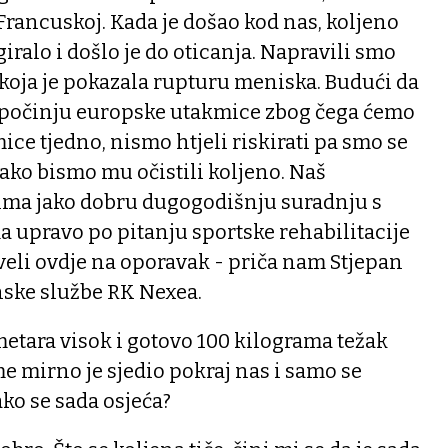
 Francuskoj. Kada je došao kod nas, koljeno
iralo i došlo je do oticanja. Napravili smo
ja je pokazala rupturu meniska. Budući da
 počinju europske utakmice zbog čega ćemo
mice tjedno, nismo htjeli riskirati pa smo se
kako bismo mu očistili koljeno. Naš
ima jako dobru dugogodišnju suradnju s
 upravo po pitanju sportske rehabilitacije
veli ovdje na oporavak - priča nam Stjepan
inske službe RK Nexea.
etara visok i gotovo 100 kilograma težak
me mirno je sjedio pokraj nas i samo se
ko se sada osjeća?