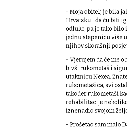
- Moja obitelj je bila 
Hrvatsku i da ću biti i
odluke, pa je tako bilo 
jednu stepenicu više u 
njihov skorašnji posje
- Vjerujem da će me obi
bivši rukometaš i sigu
utakmicu Nexea. Znate,
rukometašica, svi ostal
također rukometaši kao
rehabilitacije nekolik
iznenadio svojom žel
- Prošetao sam malo Da