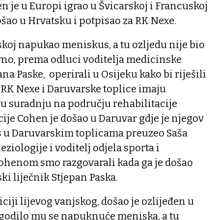
 je u Europi igrao u Švicarskoj i Francuskoj
došao u Hrvatsku i potpisao za RK Nexe.
skoj napukao meniskus, a tu ozljedu nije bio
vno, prema odluci voditelja medicinske
a Paske, operirali u Osijeku kako bi riješili
 RK Nexe i Daruvarske toplice imaju
u suradnju na području rehabilitacije
ije Cohen je došao u Daruvar gdje je njegov
es u Daruvarskim toplicama preuzeo Saša
eziologije i voditelj odjela sporta i
Cohenom smo razgovarali kada ga je došao
ski liječnik Stjepan Paska.
iciji lijevog vanjskog, došao je ozlijeđen u
ogodilo mu se napuknuće meniska, a tu