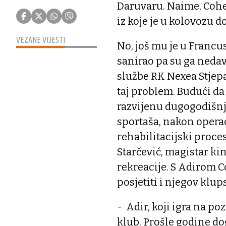
Daruvaru. Naime, Cohen
iz koje je u kolovozu 
VEZANE VIJESTI
No, još mu je u Francu
sanirao pa su ga neda
službe RK Nexea Stjepan
taj problem. Budući da
razvijenu dugogodišnj
sportaša, nakon operac
rehabilitacijski proc
Starčević, magistar kin
rekreacije. S Adirom 
posjetiti i njegov klup
- Adir, koji igra na poz
klub. Prošle godine d