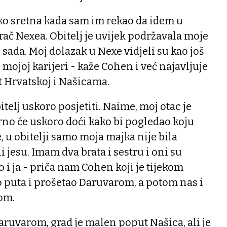
jako sretna kada sam im rekao da idem u
grač Nexea. Obitelj je uvijek podržavala moje
i sada. Moj dolazak u Nexe vidjeli su kao još
mojoj karijeri - kaže Cohen i već najavljuje
t Hrvatskoj i Našicama.
telj uskoro posjetiti. Naime, moj otac je
rno će uskoro doći kako bi pogledao koju
 u obitelji samo moja majka nije bila
i jesu. Imam dva brata i sestru i oni su
 i ja - priča nam Cohen koji je tijekom
o puta i prošetao Daruvarom, a potom nas i
jom.
ruvarom, grad je malen poput Našica, ali je