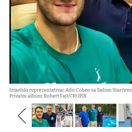
Izraelski reprezentativac Adir Cohen sa Sašom Starčević
Privatni album, Robert Fajt/CROPIX