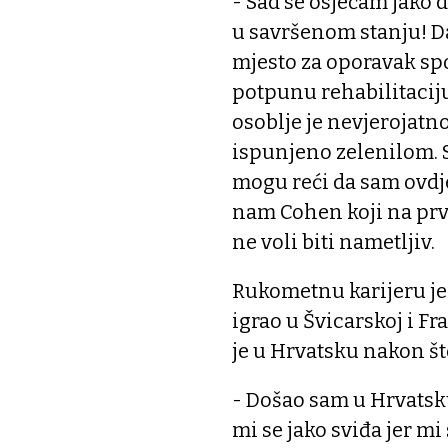
- Sad se osjećam jako do
u savršenom stanju! D
mjesto za oporavak spo
potpunu rehabilitaciju
osoblje je nevjerojatno
ispunjeno zelenilom. 
mogu reći da sam ovdje
nam Cohen koji na prv
ne voli biti nametljiv.
Rukometnu karijeru je
igrao u Švicarskoj i Fr
je u Hrvatsku nakon št
- Došao sam u Hrvatsku
mi se jako sviđa jer mi 