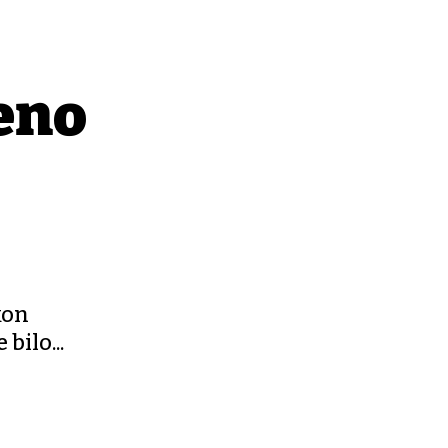
jeno
kon
bilo...