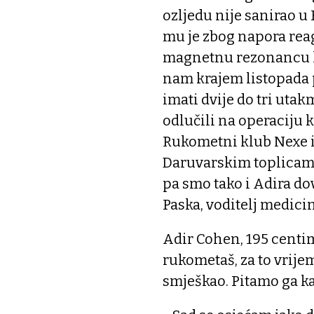
ozljedu nije sanirao u
mu je zbog napora reag
magnetnu rezonancu ko
nam krajem listopada
imati dvije do tri utak
odlučili na operaciju 
Rukometni klub Nexe 
Daruvarskim toplicama
pa smo tako i Adira do
Paska, voditelj medic
Adir Cohen, 195 centim
rukometaš, za to vrije
smješkao. Pitamo ga ka