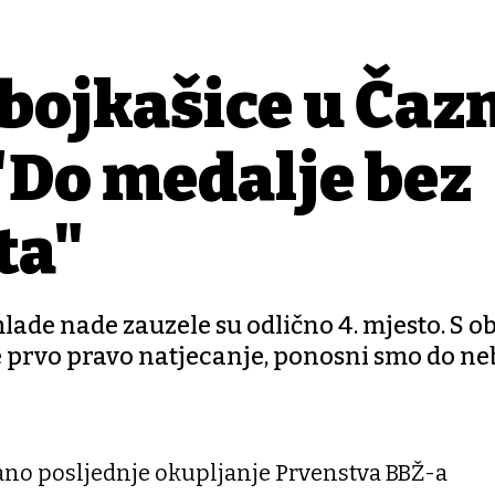
bojkašice u Čaz
 "Do medalje bez
ta"
mlade nade zauzele su odlično 4. mjesto. S 
je prvo pravo natjecanje, ponosni smo do ne
ano posljednje okupljanje Prvenstva BBŽ-a