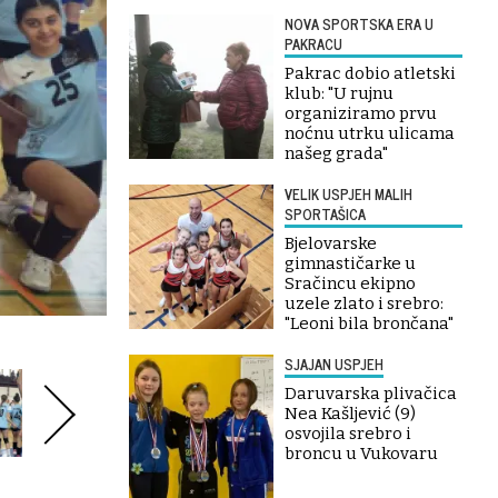
NOVA SPORTSKA ERA U
PAKRACU
Pakrac dobio atletski
klub: "U rujnu
organiziramo prvu
noćnu utrku ulicama
našeg grada"
VELIK USPJEH MALIH
SPORTAŠICA
Bjelovarske
gimnastičarke u
Sračincu ekipno
uzele zlato i srebro:
"Leoni bila brončana"
SJAJAN USPJEH
Daruvarska plivačica
Nea Kašljević (9)
osvojila srebro i
broncu u Vukovaru