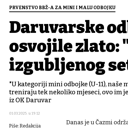
PRVENSTVO BBŽ-A ZA MINI I MALU ODBOJKU
Daruvarske od
osvojile zlato:
izgubljenog se
"U kategoriji mini odbojke (U-11), naše 
treniraju tek nekoliko mjeseci, ovo im 
iz OK Daruvar
01.03.2025. u 19:12
Danas je u Čazmi održ
Piše: Redakcija