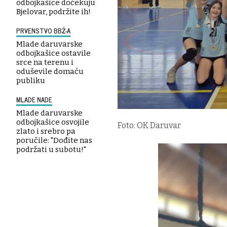
odbojkašice dočekuju
Bjelovar, podržite ih!
PRVENSTVO BBŽ-A
Mlade daruvarske
odbojkašice ostavile
srce na terenu i
oduševile domaću
publiku
MLADE NADE
Mlade daruvarske
odbojkašice osvojile
Foto: OK Daruvar
zlato i srebro pa
poručile: "Dođite nas
podržati u subotu!"