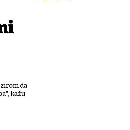
mi
obzirom da
ba", kažu