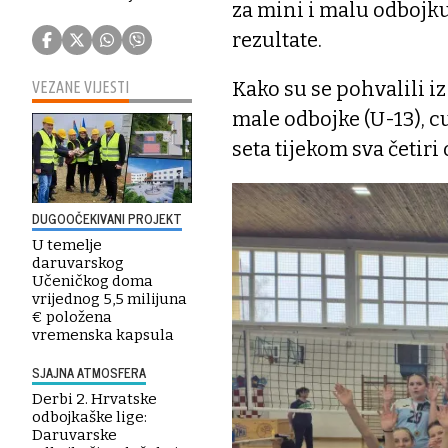
za mini i malu odbojku
rezultate.
Kako su se pohvalili i
VEZANE VIJESTI
male odbojke (U-13), cu
seta tijekom sva četiri
DUGOOČEKIVANI PROJEKT
U temelje
daruvarskog
Učeničkog doma
vrijednog 5,5 milijuna
€ položena
vremenska kapsula
SJAJNA ATMOSFERA
Derbi 2. Hrvatske
odbojkaške lige:
Daruvarske