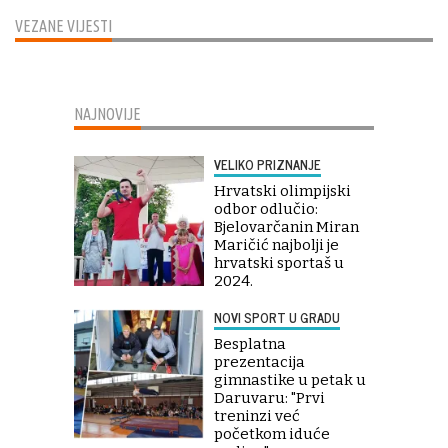
VEZANE VIJESTI
NAJNOVIJE
VELIKO PRIZNANJE
Hrvatski olimpijski
odbor odlučio:
Bjelovarčanin Miran
Maričić najbolji je
hrvatski sportaš u
2024.
NOVI SPORT U GRADU
Besplatna
prezentacija
gimnastike u petak u
Daruvaru: "Prvi
treninzi već
početkom iduće