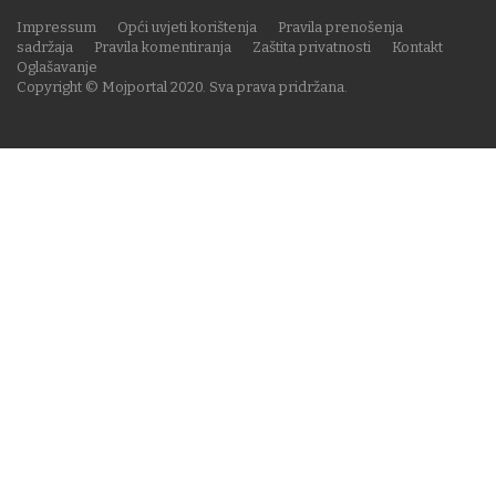
Impressum
Opći uvjeti korištenja
Pravila prenošenja
sadržaja
Pravila komentiranja
Zaštita privatnosti
Kontakt
Oglašavanje
Copyright © Mojportal 2020. Sva prava pridržana.