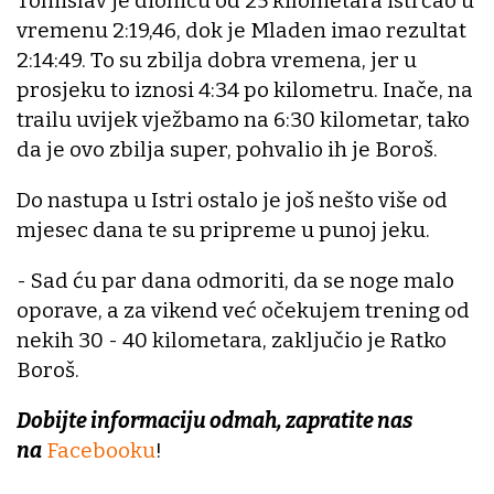
Tomislav je dionicu od 25 kilometara istrčao u
vremenu 2:19,46, dok je Mladen imao rezultat
2:14:49. To su zbilja dobra vremena, jer u
prosjeku to iznosi 4:34 po kilometru. Inače, na
trailu uvijek vježbamo na 6:30 kilometar, tako
da je ovo zbilja super, pohvalio ih je Boroš.
Do nastupa u Istri ostalo je još nešto više od
mjesec dana te su pripreme u punoj jeku.
- Sad ću par dana odmoriti, da se noge malo
oporave, a za vikend već očekujem trening od
nekih 30 - 40 kilometara, zaključio je Ratko
Boroš.
Dobijte informaciju odmah, zapratite nas
na
Facebooku
!