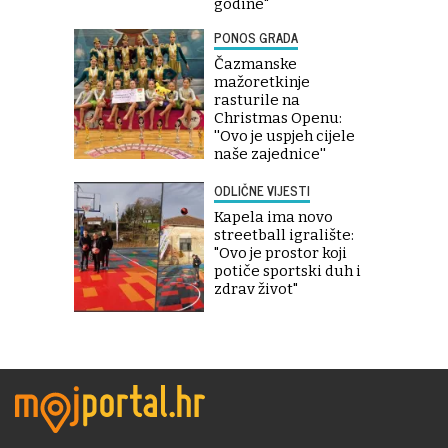
godine"
PONOS GRADA
Čazmanske
mažoretkinje
rasturile na
Christmas Openu:
''Ovo je uspjeh cijele
naše zajednice''
ODLIČNE VIJESTI
Kapela ima novo
streetball igralište:
"Ovo je prostor koji
potiče sportski duh i
zdrav život"