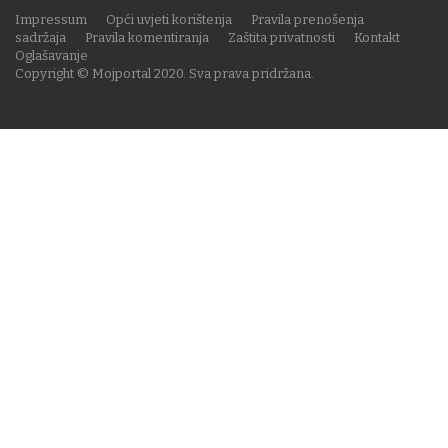
Impressum
Opći uvjeti korištenja
Pravila prenošenja
sadržaja
Pravila komentiranja
Zaštita privatnosti
Kontakt
Oglašavanje
Copyright © Mojportal 2020. Sva prava pridržana.