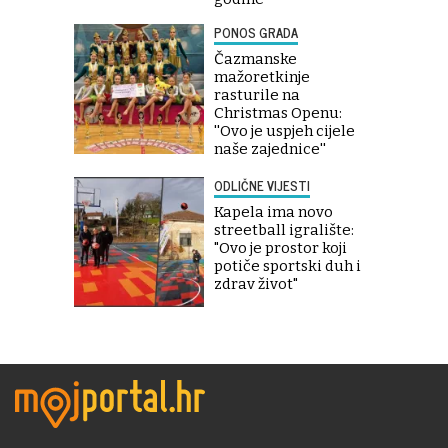
PONOS GRADA
Čazmanske
mažoretkinje
rasturile na
Christmas Openu:
''Ovo je uspjeh cijele
naše zajednice''
ODLIČNE VIJESTI
Kapela ima novo
streetball igralište:
"Ovo je prostor koji
potiče sportski duh i
zdrav život"