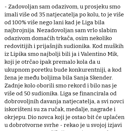
- Zadovoljan sam odazivom, u prosjeku smo
imali više od 35 natjecatelja po kolu, to je više
od 100% više nego lani kad je Liga bila
najbrojnija. Nezadovoljan sam vrlo slabim
odazivom domaćih trkača, osim nekoliko
redovitijih i prijašnjih sudionika. Kod muških
iz Lipika smo najbolji bili ja i Valentino Mik,
koji je otrčao ipak premalo kola da u
ukupnom poretku bude konkurentniji, a kod
žena je među boljima bila Sanja Skender.
Zadnje kolo oborili smo rekord i bilo nas je
više od 50 sudionika. Liga se financirala od
dobrovoljnih davanja natjecatelja, a svi novci
iskorišteni su za ručak, medalje, nagrade i
okrjepu. Dio novca koji je ostao bit će uplaćen
u dobrotvorne svrhe - rekao je u svojoj izjavi