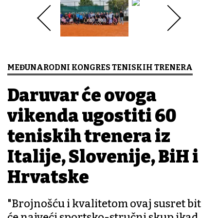
MEĐUNARODNI KONGRES TENISKIH TRENERA
Daruvar će ovoga
vikenda ugostiti 60
teniskih trenera iz
Italije, Slovenije, BiH i
Hrvatske
"Brojnošću i kvalitetom ovaj susret bit
će najveći sportsko-stručni skup ikad