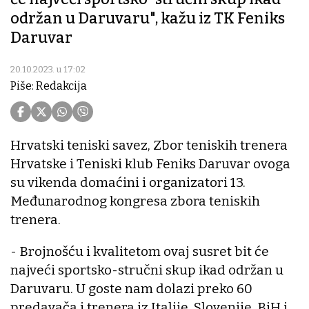
održan u Daruvaru", kažu iz TK Feniks
Daruvar
20.10.2023. u 17:02
Piše: Redakcija
Hrvatski teniski savez, Zbor teniskih trenera
Hrvatske i Teniski klub Feniks Daruvar ovoga
su vikenda domaćini i organizatori 13.
Međunarodnog kongresa zbora teniskih
trenera.
- Brojnošću i kvalitetom ovaj susret bit će
najveći sportsko-stručni skup ikad održan u
Daruvaru. U goste nam dolazi preko 60
predavača i trenera iz Italije, Slovenije, BiH i