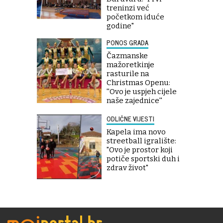
treninzi već
početkom iduće
godine"
PONOS GRADA
Čazmanske
mažoretkinje
rasturile na
Christmas Openu:
''Ovo je uspjeh cijele
naše zajednice''
ODLIČNE VIJESTI
Kapela ima novo
streetball igralište:
"Ovo je prostor koji
potiče sportski duh i
zdrav život"