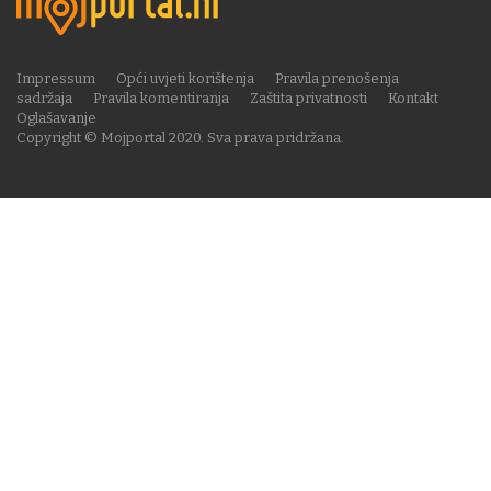
Impressum
Opći uvjeti korištenja
Pravila prenošenja
sadržaja
Pravila komentiranja
Zaštita privatnosti
Kontakt
Oglašavanje
Copyright © Mojportal 2020. Sva prava pridržana.