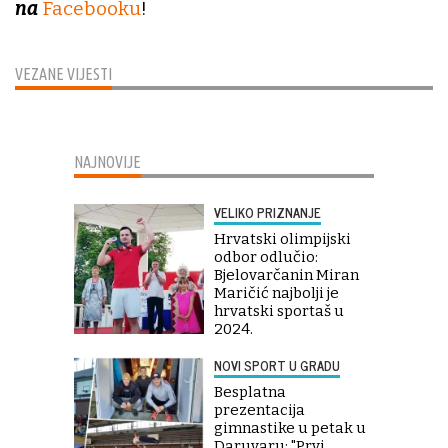
na
Facebooku
!
VEZANE VIJESTI
NAJNOVIJE
VELIKO PRIZNANJE
Hrvatski olimpijski
odbor odlučio:
Bjelovarčanin Miran
Maričić najbolji je
hrvatski sportaš u
2024.
NOVI SPORT U GRADU
Besplatna
prezentacija
gimnastike u petak u
Daruvaru: "Prvi