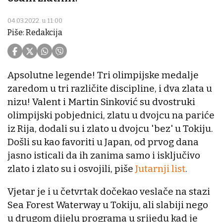
04.03.2022. u 11:00
Piše: Redakcija
Apsolutne legende! Tri olimpijske medalje
zaredom u tri različite discipline, i dva zlata u
nizu! Valent i Martin Sinković su dvostruki
olimpijski pobjednici, zlatu u dvojcu na pariće
iz Rija, dodali su i zlato u dvojcu 'bez' u Tokiju.
Došli su kao favoriti u Japan, od prvog dana
jasno isticali da ih zanima samo i isključivo
zlato i zlato su i osvojili, piše
Jutarnji list
.
Vjetar je i u četvrtak dočekao veslače na stazi
Sea Forest Waterway u Tokiju, ali slabiji nego
u drugom dijelu programa u srijedu kad je