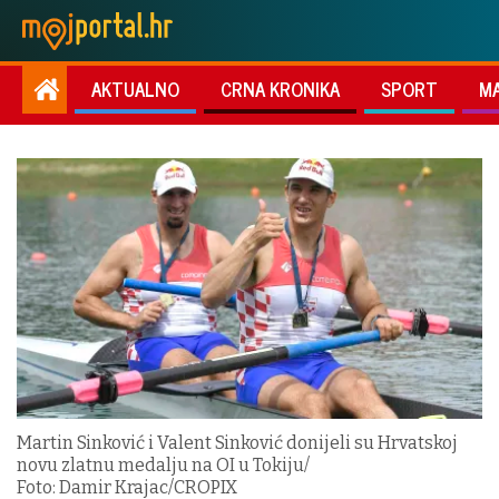
AKTUALNO
CRNA KRONIKA
SPORT
M
Martin Sinković i Valent Sinković donijeli su Hrvatskoj
novu zlatnu medalju na OI u Tokiju/
Foto: Damir Krajac/CROPIX