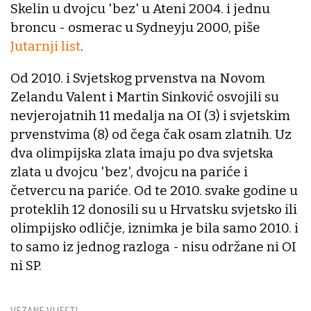
Skelin u dvojcu 'bez' u Ateni 2004. i jednu
broncu - osmerac u Sydneyju 2000, piše
Jutarnji list
.
Od 2010. i Svjetskog prvenstva na Novom
Zelandu Valent i Martin Sinković osvojili su
nevjerojatnih 11 medalja na OI (3) i svjetskim
prvenstvima (8) od čega čak osam zlatnih. Uz
dva olimpijska zlata imaju po dva svjetska
zlata u dvojcu 'bez', dvojcu na pariće i
četvercu na pariće. Od te 2010. svake godine u
proteklih 12 donosili su u Hrvatsku svjetsko ili
olimpijsko odličje, iznimka je bila samo 2010. i
to samo iz jednog razloga - nisu održane ni OI
ni SP.