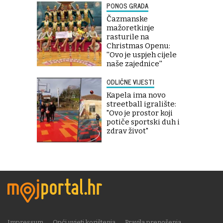
PONOS GRADA
Čazmanske
mažoretkinje
rasturile na
Christmas Openu:
''Ovo je uspjeh cijele
naše zajednice''
ODLIČNE VIJESTI
Kapela ima novo
streetball igralište:
"Ovo je prostor koji
potiče sportski duh i
zdrav život"
Impressum
Opći uvjeti korištenja
Pravila prenošenja