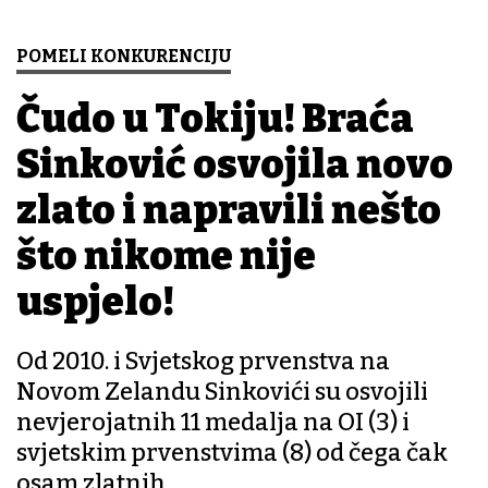
POMELI KONKURENCIJU
Čudo u Tokiju! Braća
Sinković osvojila novo
zlato i napravili nešto
što nikome nije
uspjelo!
Od 2010. i Svjetskog prvenstva na
Novom Zelandu Sinkovići su osvojili
nevjerojatnih 11 medalja na OI (3) i
svjetskim prvenstvima (8) od čega čak
osam zlatnih.