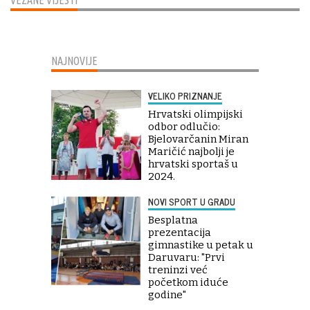
VEZANE VIJESTI
NAJNOVIJE
VELIKO PRIZNANJE
Hrvatski olimpijski
odbor odlučio:
Bjelovarčanin Miran
Maričić najbolji je
hrvatski sportaš u
2024.
NOVI SPORT U GRADU
Besplatna
prezentacija
gimnastike u petak u
Daruvaru: "Prvi
treninzi već
početkom iduće
godine"