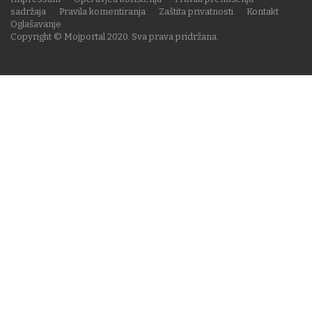
sadržaja
Pravila komentiranja
Zaštita privatnosti
Kontakt
Oglašavanje
Copyright © Mojportal 2020. Sva prava pridržana.