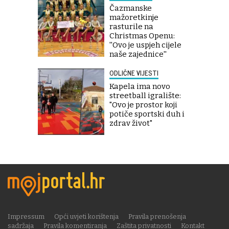
Čazmanske
mažoretkinje
rasturile na
Christmas Openu:
''Ovo je uspjeh cijele
naše zajednice''
ODLIČNE VIJESTI
Kapela ima novo
streetball igralište:
"Ovo je prostor koji
potiče sportski duh i
zdrav život"
Impressum
Opći uvjeti korištenja
Pravila prenošenja
sadržaja
Pravila komentiranja
Zaštita privatnosti
Kontakt