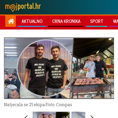
AKTUALNO
CRNA KRONIKA
SPORT
M
Natjecala se 21 ekipa/Foto: Compas