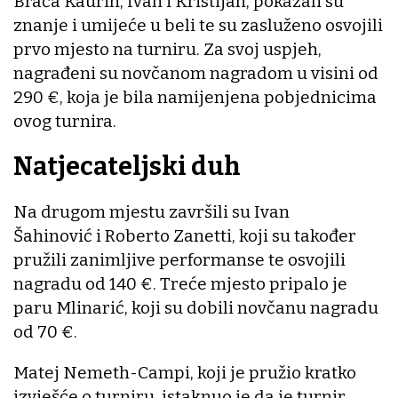
Braća Kaurin, Ivan i Kristijan, pokazali su
znanje i umijeće u beli te su zasluženo osvojili
prvo mjesto na turniru. Za svoj uspjeh,
nagrađeni su novčanom nagradom u visini od
290 €, koja je bila namijenjena pobjednicima
ovog turnira.
Natjecateljski duh
Na drugom mjestu završili su Ivan
Šahinović i Roberto Zanetti, koji su također
pružili zanimljive performanse te osvojili
nagradu od 140 €. Treće mjesto pripalo je
paru Mlinarić, koji su dobili novčanu nagradu
od 70 €.
Matej Nemeth-Campi, koji je pružio kratko
izvješće o turniru, istaknuo je da je turnir