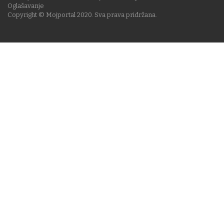
Oglašavanje
Copyright © Mojportal 2020. Sva prava pridržana.