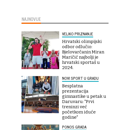
NAJNOVIJE
VELIKO PRIZNANJE
Hrvatski olimpijski
odbor odlučio:
Bjelovarčanin Miran
Maričić najbolji je
hrvatski sportaš u
2024.
NOVI SPORT U GRADU
Besplatna
prezentacija
gimnastike u petak u
Daruvaru: "Prvi
treninzi već
početkom iduće
godine"
PONOS GRADA