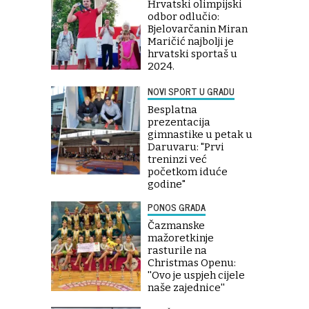
Hrvatski olimpijski
odbor odlučio:
Bjelovarčanin Miran
Maričić najbolji je
hrvatski sportaš u
2024.
NOVI SPORT U GRADU
Besplatna
prezentacija
gimnastike u petak u
Daruvaru: "Prvi
treninzi već
početkom iduće
godine"
PONOS GRADA
Čazmanske
mažoretkinje
rasturile na
Christmas Openu:
''Ovo je uspjeh cijele
naše zajednice''