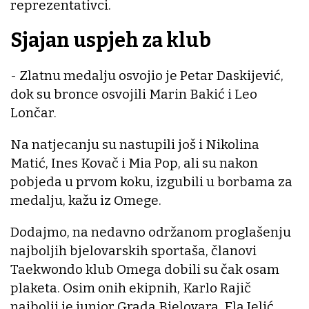
reprezentativci.
Sjajan uspjeh za klub
- Zlatnu medalju osvojio je Petar Daskijević,
dok su bronce osvojili Marin Bakić i Leo
Lončar.
Na natjecanju su nastupili još i Nikolina
Matić, Ines Kovač i Mia Pop, ali su nakon
pobjeda u prvom koku, izgubili u borbama za
medalju, kažu iz Omege.
Dodajmo, na nedavno održanom proglašenju
najboljih bjelovarskih sportaša, članovi
Taekwondo klub Omega dobili su čak osam
plaketa. Osim onih ekipnih, Karlo Rajič
najbolji je junior Grada Bjelovara, Ela Jelić