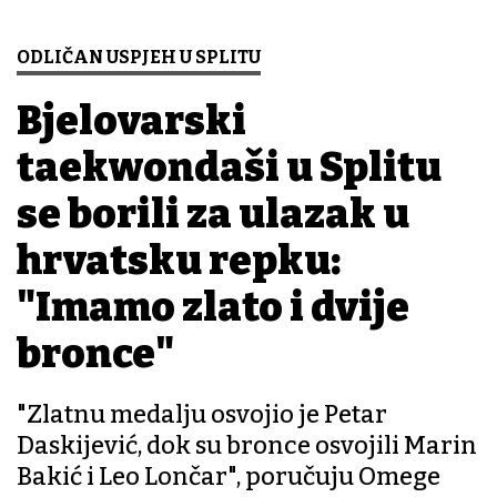
ODLIČAN USPJEH U SPLITU
Bjelovarski
taekwondaši u Splitu
se borili za ulazak u
hrvatsku repku:
"Imamo zlato i dvije
bronce"
"Zlatnu medalju osvojio je Petar
Daskijević, dok su bronce osvojili Marin
Bakić i Leo Lončar", poručuju Omege