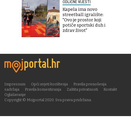
ODLIČNE VIJESTI
Kapela ima novo
streetball igralište:
"Ovo je prostor koji
potiče sportski duh i
zdrav život"
Impressum
Opći uvjeti korištenja
Pravila prenošenja
sadržaja
Pravila komentiranja
Zaštita privatnosti
Kontakt
Oglašavanje
Copyright © Mojportal 2020. Sva prava pridržana.