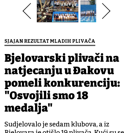
SJAJAN REZULTAT MLADIH PLIVAČA
Bjelovarski plivači na
natjecanju u Đakovu
pomeli konkurenciju:
"Osvojili smo 18
medalja"
Sudjelovalo je sedam klubova, a iz
Bjelovara je otišlo 19 plivača. Kući su se