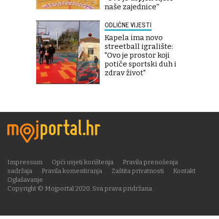
naše zajednice''
ODLIČNE VIJESTI
Kapela ima novo
streetball igralište:
"Ovo je prostor koji
potiče sportski duh i
zdrav život"
Impressum
Opći uvjeti korištenja
Pravila prenošenja
sadržaja
Pravila komentiranja
Zaštita privatnosti
Kontakt
Oglašavanje
Copyright © Mojportal 2020. Sva prava pridržana.