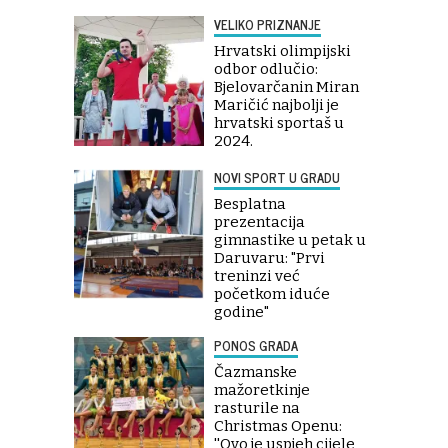
VELIKO PRIZNANJE
Hrvatski olimpijski
odbor odlučio:
Bjelovarčanin Miran
Maričić najbolji je
hrvatski sportaš u
2024.
NOVI SPORT U GRADU
Besplatna
prezentacija
gimnastike u petak u
Daruvaru: "Prvi
treninzi već
početkom iduće
godine"
PONOS GRADA
Čazmanske
mažoretkinje
rasturile na
Christmas Openu:
''Ovo je uspjeh cijele