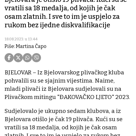
vratili sa 18 medalja, od kojih je čak
osam zlatnih. I sve to im je uspjelo za
rukom bez ijedne diskvalifikacije
18.08.2023. u 13:44
Piše: Martina Čapo
BJELOVAR – Iz Bjelovarskog plivačkog kluba
pohvalili su se sjajnim vijestima. Naime,
mladi plivači iz Bjelovara sudjelovali su na
Plivačkom mitingu "ĐAKOVAČKO LJETO" 2023.
Sudjelovalo je ukupno sedam klubova, a iz
Bjelovara otišlo je čak 19 plivača. Kući su se
vratili sa 18 medalja, od kojih je čak osam
zlatnih. I sve to im je uspjelo za rukom bez