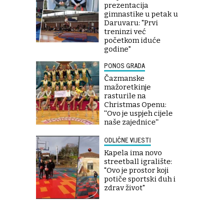
prezentacija
gimnastike u petak u
Daruvaru: "Prvi
treninzi već
početkom iduće
godine"
PONOS GRADA
Čazmanske
mažoretkinje
rasturile na
Christmas Openu:
''Ovo je uspjeh cijele
naše zajednice''
ODLIČNE VIJESTI
Kapela ima novo
streetball igralište:
"Ovo je prostor koji
potiče sportski duh i
zdrav život"