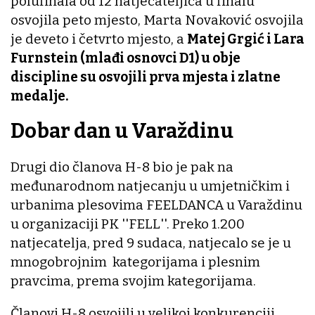
polufinala od 12 natjecateljica u finalu
osvojila peto mjesto, Marta Novaković osvojila
je deveto i četvrto mjesto, a
Matej Grgić i Lara
Furnstein (mlađi osnovci D1) u obje
discipline su osvojili prva mjesta i zlatne
medalje.
Dobar dan u Varaždinu
Drugi dio članova H-8 bio je pak na
međunarodnom natjecanju u umjetničkim i
urbanima plesovima FEELDANCA u Varaždinu
u organizaciji PK ''FELL''. Preko 1.200
natjecatelja, pred 9 sudaca, natjecalo se je u
mnogobrojnim kategorijama i plesnim
pravcima, prema svojim kategorijama.
Članovi H-8 osvojili u velikoj konkurenciji