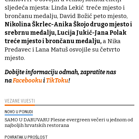
sljedeća mjesta: Linda Lekić treće mjesto i
brončanu medalju, David Božić peto mjesto,
Nikolina Škrlec-Anika Škojo drugo mjesto i
srebrnu medalju, Lucija Jukić-Jana Polak
treće mjesto i brončanu medalju,
a Nika
Predavec i Lana Matuš osvojile su četvrto
mjesto.
Dobijte informaciju odmah, zapratite nas
na
Facebooku
i
TikToku
!
VEZANE VIJESTI
NOVO U PONUDI
SAMO U DARUVARU Plesne evergreen večeri u jednom od
najboljih hrvatskih restorana
POVRATAK U PROŠLOST