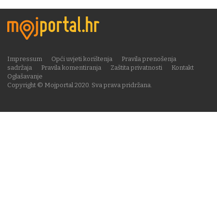
Impressum
Opći uvjeti korištenja
Pravila prenošenja
sadržaja
Pravila komentiranja
Zaštita privatnosti
Kontakt
Oglašavanje
Copyright © Mojportal 2020. Sva prava pridržana.