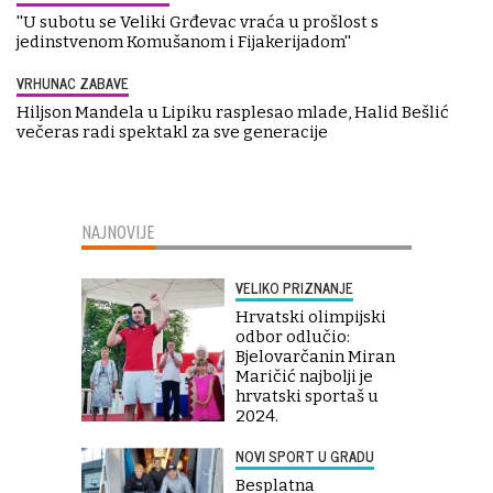
''U subotu se Veliki Grđevac vraća u prošlost s
jedinstvenom Komušanom i Fijakerijadom''
VRHUNAC ZABAVE
Hiljson Mandela u Lipiku rasplesao mlade, Halid Bešlić
večeras radi spektakl za sve generacije
NAJNOVIJE
VELIKO PRIZNANJE
Hrvatski olimpijski
odbor odlučio:
Bjelovarčanin Miran
Maričić najbolji je
hrvatski sportaš u
2024.
NOVI SPORT U GRADU
Besplatna