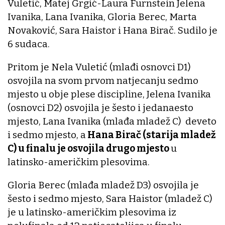
Vuletić, Matej Grgić-Laura Furnstein Jelena
Ivanika, Lana Ivanika, Gloria Berec, Marta
Novaković, Sara Haistor i Hana Birač. Sudilo je
6 sudaca.
Pritom je Nela Vuletić (mlađi osnovci D1)
osvojila na svom prvom natjecanju sedmo
mjesto u obje plese discipline, Jelena Ivanika
(osnovci D2) osvojila je šesto i jedanaesto
mjesto, Lana Ivanika (mlađa mladež C) deveto
i sedmo mjesto, a
Hana Birač (starija mladež
C) u finalu je osvojila drugo mjesto
u
latinsko-američkim plesovima.
Gloria Berec (mlađa mladež D3) osvojila je
šesto i sedmo mjesto, Sara Haistor (mladež C)
je u latinsko-američkim plesovima iz