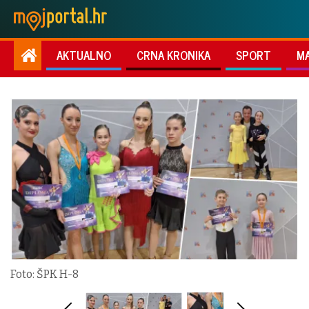
AKTUALNO
CRNA KRONIKA
SPORT
M
Foto: ŠPK H-8