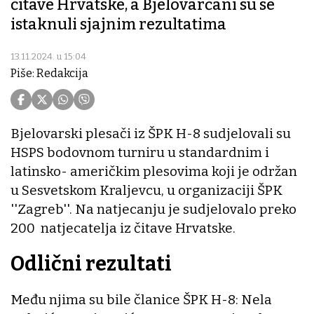
čitave Hrvatske, a Bjelovarčani su se
istaknuli sjajnim rezultatima
13.11.2024. u 15:04
Piše: Redakcija
Bjelovarski plesači iz ŠPK H-8 sudjelovali su
HSPS bodovnom turniru u standardnim i
latinsko- američkim plesovima koji je održan
u Sesvetskom Kraljevcu, u organizaciji ŠPK
''Zagreb''. Na natjecanju je sudjelovalo preko
200 natjecatelja iz čitave Hrvatske.
Odlični rezultati
Među njima su bile članice ŠPK H-8: Nela