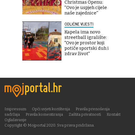
Christmas Openu:
''Ovo je uspjeh cijele
naše zajednice''
ODLIČNE VIJESTI
Kapela ima novo
streetball igralište:
"Ovo je prostor koji
potiče sportski duh i
zdrav život"
Impressum
Opći uvjeti korištenja
Pravila prenošenja
sadržaja
Pravila komentiranja
Zaštita privatnosti
Kontakt
Oglašavanje
Copyright © Mojportal 2020. Sva prava pridržana.