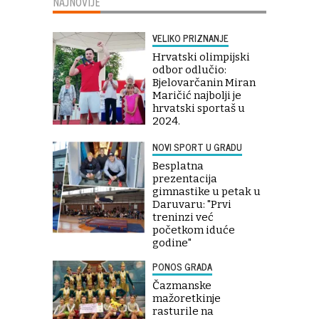
NAJNOVIJE
VELIKO PRIZNANJE
Hrvatski olimpijski
odbor odlučio:
Bjelovarčanin Miran
Maričić najbolji je
hrvatski sportaš u
2024.
NOVI SPORT U GRADU
Besplatna
prezentacija
gimnastike u petak u
Daruvaru: "Prvi
treninzi već
početkom iduće
godine"
PONOS GRADA
Čazmanske
mažoretkinje
rasturile na