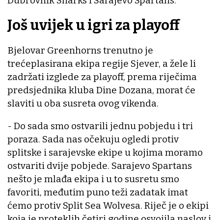
Dubrovnik Sharks i Sarajevo Spartans.
Još uvijek u igri za playoff
Bjelovar Greenhorns trenutno je
trećeplasirana ekipa regije Sjever, a žele li
zadržati izglede za playoff, prema riječima
predsjednika kluba Dine Dozana, morat će
slaviti u oba susreta ovog vikenda.
- Do sada smo ostvarili jednu pobjedu i tri
poraza. Sada nas očekuju ogledi protiv
splitske i sarajevske ekipe u kojima moramo
ostvariti dvije pobjede. Sarajevo Spartans
nešto je mlađa ekipa i u to susretu smo
favoriti, međutim puno teži zadatak imat
ćemo protiv Split Sea Wolvesa. Riječ je o ekipi
koja je proteklih četiri godine osvojila naslov i