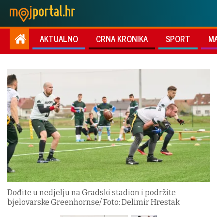
AKTUALNO
CRNA KRONIKA
SPORT
M
Dođite u nedjelju na Gradski stadion i podržite
bjelovarske Greenhornse/ Foto: Delimir Hrestak