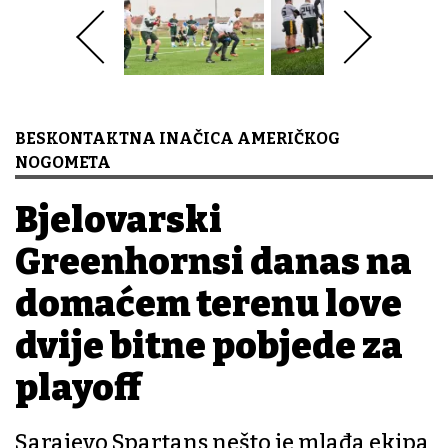
BESKONTAKTNA INAČICA AMERIČKOG
NOGOMETA
Bjelovarski
Greenhornsi danas na
domaćem terenu love
dvije bitne pobjede za
playoff
Sarajevo Spartans nešto je mlađa ekipa