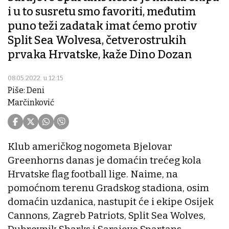
i u to susretu smo favoriti, međutim
puno teži zadatak imat ćemo protiv
Split Sea Wolvesa, četverostrukih
prvaka Hrvatske, kaže Dino Dozan
08.05.2022. u 12:15
Piše: Deni
Marčinković
Klub američkog nogometa Bjelovar
Greenhorns danas je domaćin trećeg kola
Hrvatske flag football lige. Naime, na
pomoćnom terenu Gradskog stadiona, osim
domaćin uzdanica, nastupit će i ekipe Osijek
Cannons, Zagreb Patriots, Split Sea Wolves,