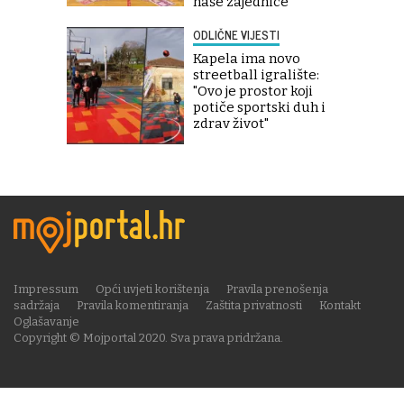
naše zajednice''
ODLIČNE VIJESTI
Kapela ima novo
streetball igralište:
"Ovo je prostor koji
potiče sportski duh i
zdrav život"
Impressum
Opći uvjeti korištenja
Pravila prenošenja
sadržaja
Pravila komentiranja
Zaštita privatnosti
Kontakt
Oglašavanje
Copyright © Mojportal 2020. Sva prava pridržana.