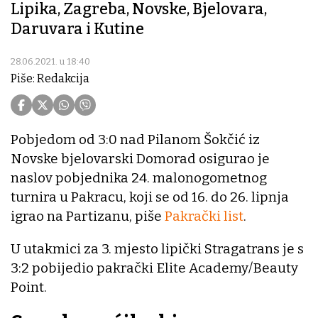
Lipika, Zagreba, Novske, Bjelovara,
Daruvara i Kutine
28.06.2021. u 18:40
Piše: Redakcija
Pobjedom od 3:0 nad Pilanom Šokčić iz
Novske bjelovarski Domorad osigurao je
naslov pobjednika 24. malonogometnog
turnira u Pakracu, koji se od 16. do 26. lipnja
igrao na Partizanu, piše
Pakrački list
.
U utakmici za 3. mjesto lipički Stragatrans je s
3:2 pobijedio pakrački Elite Academy/Beauty
Point.