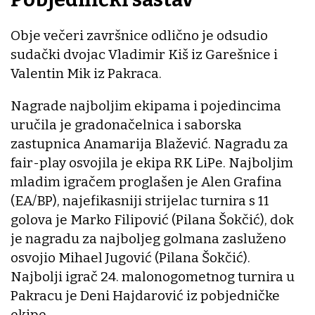
Obje večeri završnice odlično je odsudio
sudački dvojac Vladimir Kiš iz Garešnice i
Valentin Mik iz Pakraca.
Nagrade najboljim ekipama i pojedincima
uručila je gradonačelnica i saborska
zastupnica Anamarija Blažević. Nagradu za
fair-play osvojila je ekipa RK LiPe. Najboljim
mladim igračem proglašen je Alen Grafina
(EA/BP), najefikasniji strijelac turnira s 11
golova je Marko Filipović (Pilana Šokčić), dok
je nagradu za najboljeg golmana zasluženo
osvojio Mihael Jugović (Pilana Šokčić).
Najbolji igrač 24. malonogometnog turnira u
Pakracu je Deni Hajdarović iz pobjedničke
ekipe.