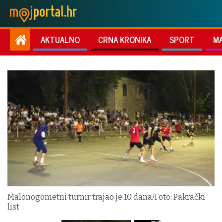
AKTUALNO
CRNA KRONIKA
SPORT
M
Malonogometni turnir trajao je 10 dana/Foto: Pakrački
list