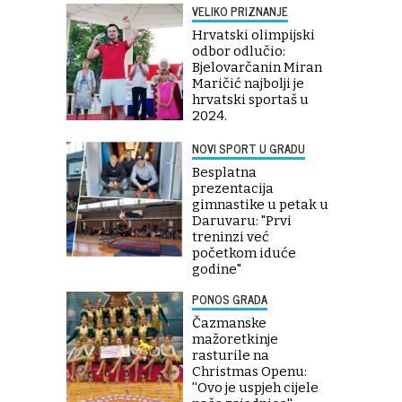
VELIKO PRIZNANJE
Hrvatski olimpijski
odbor odlučio:
Bjelovarčanin Miran
Maričić najbolji je
hrvatski sportaš u
2024.
NOVI SPORT U GRADU
Besplatna
prezentacija
gimnastike u petak u
Daruvaru: "Prvi
treninzi već
početkom iduće
godine"
PONOS GRADA
Čazmanske
mažoretkinje
rasturile na
Christmas Openu:
''Ovo je uspjeh cijele