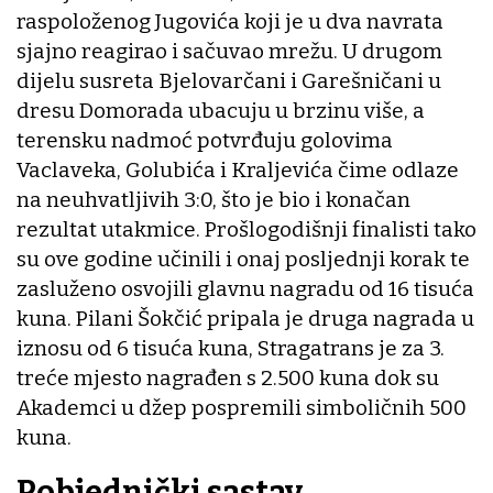
raspoloženog Jugovića koji je u dva navrata
sjajno reagirao i sačuvao mrežu. U drugom
dijelu susreta Bjelovarčani i Garešničani u
dresu Domorada ubacuju u brzinu više, a
terensku nadmoć potvrđuju golovima
Vaclaveka, Golubića i Kraljevića čime odlaze
na neuhvatljivih 3:0, što je bio i konačan
rezultat utakmice. Prošlogodišnji finalisti tako
su ove godine učinili i onaj posljednji korak te
zasluženo osvojili glavnu nagradu od 16 tisuća
kuna. Pilani Šokčić pripala je druga nagrada u
iznosu od 6 tisuća kuna, Stragatrans je za 3.
treće mjesto nagrađen s 2.500 kuna dok su
Akademci u džep pospremili simboličnih 500
kuna.
Pobjednički sastav