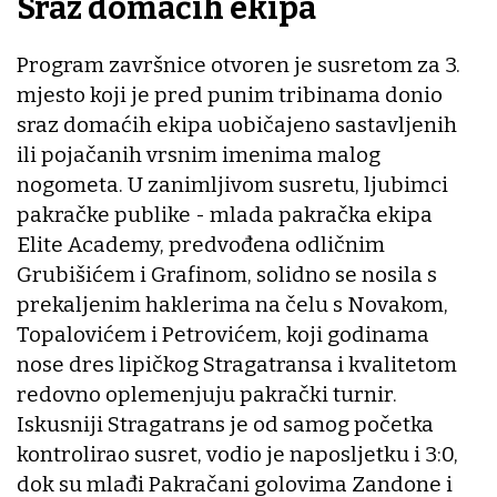
Sraz domaćih ekipa
Program završnice otvoren je susretom za 3.
mjesto koji je pred punim tribinama donio
sraz domaćih ekipa uobičajeno sastavljenih
ili pojačanih vrsnim imenima malog
nogometa. U zanimljivom susretu, ljubimci
pakračke publike - mlada pakračka ekipa
Elite Academy, predvođena odličnim
Grubišićem i Grafinom, solidno se nosila s
prekaljenim haklerima na čelu s Novakom,
Topalovićem i Petrovićem, koji godinama
nose dres lipičkog Stragatransa i kvalitetom
redovno oplemenjuju pakrački turnir.
Iskusniji Stragatrans je od samog početka
kontrolirao susret, vodio je naposljetku i 3:0,
dok su mlađi Pakračani golovima Zandone i