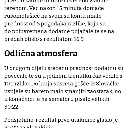
prve do zadnje minute suvereno vladale
terenom. Već nakon 15 minuta domaće
rukometašice na svom su kontu imale
prednost od 5 pogodaka razlike, koju su
do poluvremena dodatne pojačale te se na
predah otišlo s rezultatom 16:9.
Odlična atmosfera
U drugom dijelu stečenu prednost dodatnu su
povećale te su u jednom trenutku čak vodile s
10 razlike. Do kraja susreta gošće iz Slovačke
uspjele su barem malo smanjiti zaostatak, no
u konačnici je na semaforu pisalo velikih
30:22.
Podsjetimo, rezultat prve utakmice glasio je
30:27 za Slovakinje.