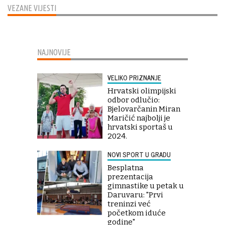
VEZANE VIJESTI
NAJNOVIJE
VELIKO PRIZNANJE
Hrvatski olimpijski
odbor odlučio:
Bjelovarčanin Miran
Maričić najbolji je
hrvatski sportaš u
2024.
NOVI SPORT U GRADU
Besplatna
prezentacija
gimnastike u petak u
Daruvaru: "Prvi
treninzi već
početkom iduće
godine"