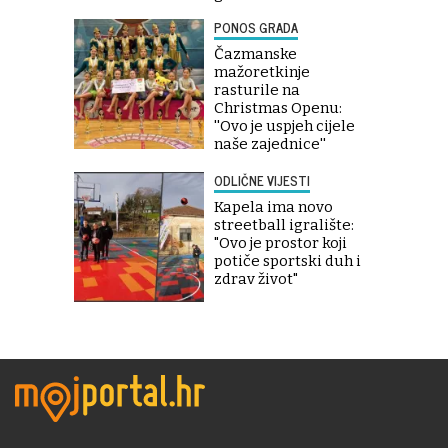
PONOS GRADA
Čazmanske
mažoretkinje
rasturile na
Christmas Openu:
''Ovo je uspjeh cijele
naše zajednice''
ODLIČNE VIJESTI
Kapela ima novo
streetball igralište:
"Ovo je prostor koji
potiče sportski duh i
zdrav život"