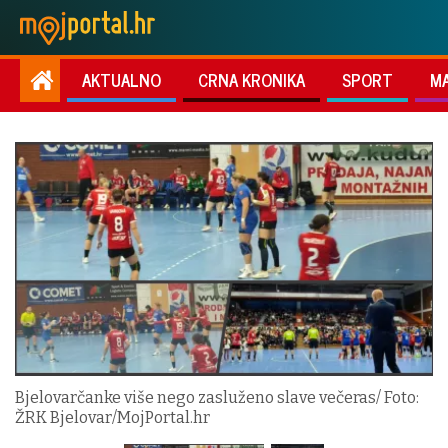
AKTUALNO
CRNA KRONIKA
SPORT
M
Bjelovarčanke više nego zasluženo slave večeras/ Foto:
ŽRK Bjelovar/MojPortal.hr