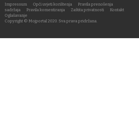
Impressum
Opći uvjeti korištenja
Pravila prenošenja
sadržaja
Pravila komentiranja
Zaštita privatnosti
Kontakt
Oglašavanje
Copyright © Mojportal 2020. Sva prava pridržana.