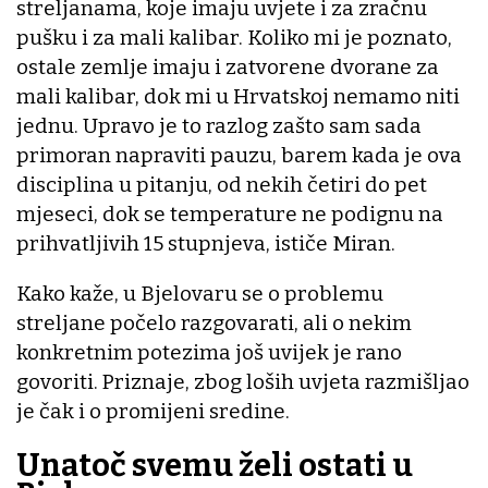
streljanama, koje imaju uvjete i za zračnu
pušku i za mali kalibar. Koliko mi je poznato,
ostale zemlje imaju i zatvorene dvorane za
mali kalibar, dok mi u Hrvatskoj nemamo niti
jednu. Upravo je to razlog zašto sam sada
primoran napraviti pauzu, barem kada je ova
disciplina u pitanju, od nekih četiri do pet
mjeseci, dok se temperature ne podignu na
prihvatljivih 15 stupnjeva, ističe Miran.
Kako kaže, u Bjelovaru se o problemu
streljane počelo razgovarati, ali o nekim
konkretnim potezima još uvijek je rano
govoriti. Priznaje, zbog loših uvjeta razmišljao
je čak i o promijeni sredine.
Unatoč svemu želi ostati u