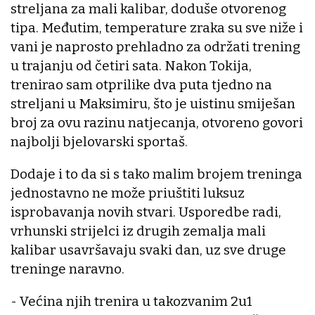
streljana za mali kalibar, doduše otvorenog
tipa. Međutim, temperature zraka su sve niže i
vani je naprosto prehladno za održati trening
u trajanju od četiri sata. Nakon Tokija,
trenirao sam otprilike dva puta tjedno na
streljani u Maksimiru, što je uistinu smiješan
broj za ovu razinu natjecanja, otvoreno govori
najbolji bjelovarski sportaš.
Dodaje i to da si s tako malim brojem treninga
jednostavno ne može priuštiti luksuz
isprobavanja novih stvari. Usporedbe radi,
vrhunski strijelci iz drugih zemalja mali
kalibar usavršavaju svaki dan, uz sve druge
treninge naravno.
- Većina njih trenira u takozvanim 2u1