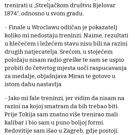
trenirati u „Streljačkom društvu Bjelovar
1874“, odnosno u svom gradu.
- Finale u Wroclawu odličan je pokazatelj
koliko mi nedostaju treninzi. Naime, rezultati
u klečećem i ležećem stavu nisu bili na razini
drugih natjecatelja. Srećom, u stojećem
položaju nisam radio greške te sam se uspio
probiti do četvrtog mjesta uoči raspucavanja
za medalje, objašnjava Miran te gotovo u
istom dahu nastavlja.
- Jako mi fale treninzi, jer vidim da nisam na
razini na kojoj smatram da bih trebao biti.
Prije Tokija sam znatno više trenirao mali
kalibar i bio sam u puno boljoj formi.
Redovitije sam išao u Zagreb, gdje postoji