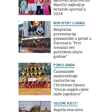
Bjelovarčanin Miran
Maričić najbolji je
hrvatski sportaš u
2024.
NOVI SPORT U GRADU
Besplatna
prezentacija
gimnastike u petak u
Daruvaru: "Prvi
treninzi već
početkom iduće
godine"
PONOS GRADA
Čazmanske
mažoretkinje
rasturile na
Christmas Openu:
''Ovo je uspjeh cijele
naše zajednice''
ODLIČNE VIJESTI
Kapela ima novo