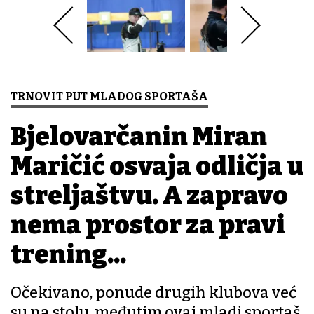
TRNOVIT PUT MLADOG SPORTAŠA
Bjelovarčanin Miran
Maričić osvaja odličja u
streljaštvu. A zapravo
nema prostor za pravi
trening...
Očekivano, ponude drugih klubova već
su na stolu, međutim ovaj mladi sportaš