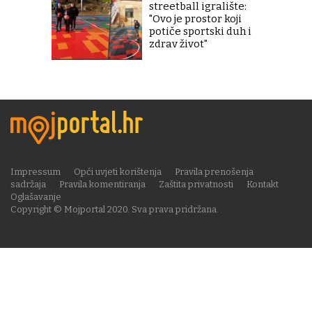
streetball igralište:
"Ovo je prostor koji
potiče sportski duh i
zdrav život"
Impressum
Opći uvjeti korištenja
Pravila prenošenja
sadržaja
Pravila komentiranja
Zaštita privatnosti
Kontakt
Oglašavanje
Copyright © Mojportal 2020. Sva prava pridržana.