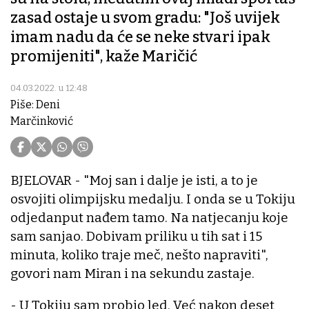
zasad ostaje u svom gradu: "Još uvijek
imam nadu da će se neke stvari ipak
promijeniti", kaže Maričić
04.03.2022. u 12:48
Piše: Deni
Marčinković
BJELOVAR - "Moj san i dalje je isti, a to je
osvojiti olimpijsku medalju. I onda se u Tokiju
odjedanput nađem tamo. Na natjecanju koje
sam sanjao. Dobivam priliku u tih sat i 15
minuta, koliko traje meč, nešto napraviti",
govori nam Miran i na sekundu zastaje.
- U Tokiju sam probio led. Već nakon deset