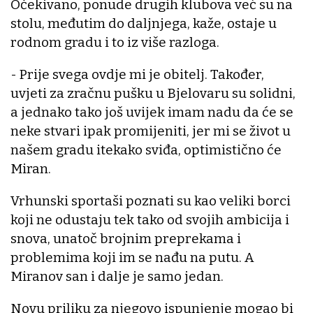
Očekivano, ponude drugih klubova već su na
stolu, međutim do daljnjega, kaže, ostaje u
rodnom gradu i to iz više razloga.
- Prije svega ovdje mi je obitelj. Također,
uvjeti za zračnu pušku u Bjelovaru su solidni,
a jednako tako još uvijek imam nadu da će se
neke stvari ipak promijeniti, jer mi se život u
našem gradu itekako sviđa, optimistično će
Miran.
Vrhunski sportaši poznati su kao veliki borci
koji ne odustaju tek tako od svojih ambicija i
snova, unatoč brojnim preprekama i
problemima koji im se nađu na putu. A
Miranov san i dalje je samo jedan.
Novu priliku za njegovo ispunjenje mogao bi