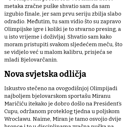
metaka zračne puške shvatio sam da sam
izgubio finale, jer sam prvu seriju zbilja slabo
odradio. Međutim, tu sam vidio što su zapravo
Olimpijske igre i koliki je to stvarno presing, a
u isto vrijeme i doživljaj. Shvatio sam kako
moram pristupiti svakom sljedećem meču, što
se vidjelo već u malom kalibru, prisjeća se
mladi Bjelovarčanin.
Nova svjetska odličja
Iskustvo stečeno na ovogodišnjoj Olimpijadi
najboljem bjelovarskom sportašu Miranu
Maričiću itekako je dobro došlo na President’s
Cupu, održanom proteklog tjedna u poljskom
Wroclawu. Naime, Miran je tamo osvojio dvije
bronce i to u disciplinama zračna puška na