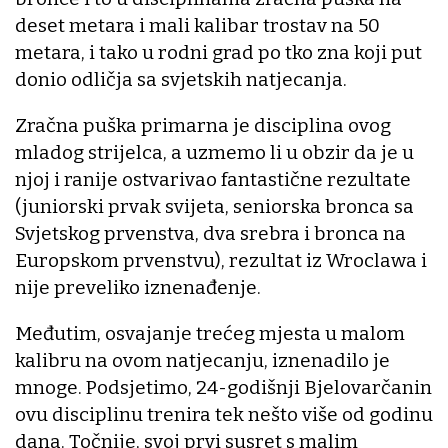
deset metara i mali kalibar trostav na 50
metara, i tako u rodni grad po tko zna koji put
donio odličja sa svjetskih natjecanja.
Zračna puška primarna je disciplina ovog
mladog strijelca, a uzmemo li u obzir da je u
njoj i ranije ostvarivao fantastične rezultate
(juniorski prvak svijeta, seniorska bronca sa
Svjetskog prvenstva, dva srebra i bronca na
Europskom prvenstvu), rezultat iz Wroclawa i
nije preveliko iznenađenje.
Međutim, osvajanje trećeg mjesta u malom
kalibru na ovom natjecanju, iznenadilo je
mnoge. Podsjetimo, 24-godišnji Bjelovarčanin
ovu disciplinu trenira tek nešto više od godinu
dana. Točnije, svoj prvi susret s malim