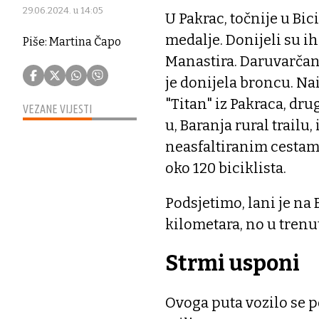
29.06.2024. u 14:05
U Pakrac, točnije u Bici
medalje. Donijeli su ih 
Piše: Martina Čapo
Manastira. Daruvarčan
je donijela broncu. Na
"Titan" iz Pakraca, dr
VEZANE VIJESTI
u, Baranja rural trailu,
neasfaltiranim cestam
oko 120 biciklista.
Podsjetimo, lani je na 
kilometara, no u trenut
Strmi usponi
Ovoga puta vozilo se po