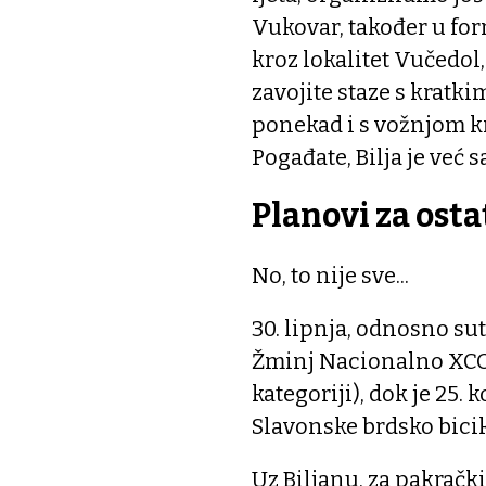
Vukovar, također u for
kroz lokalitet Vučedol
zavojite staze s krat
ponekad i s vožnjom kr
Pogađate, Bilja je već 
Planovi za osta
No, to nije sve...
30. lipnja, odnosno sut
Žminj Nacionalno XCO (
kategoriji), dok je 25
Slavonske brdsko bicikl
Uz Biljanu, za pakračk