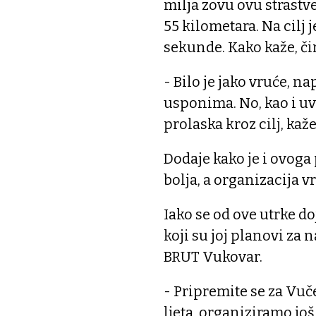
milja zovu ovu strastve
55 kilometara. Na cilj 
sekunde. Kako kaže, či
- Bilo je jako vruće, n
usponima. No, kao i uv
prolaska kroz cilj, kaž
Dodaje kako je i ovoga 
bolja, a organizacija 
Iako se od ove utrke do
koji su joj planovi za 
BRUT Vukovar.
- Pripremite se za Vuč
ljeta, organiziramo jo