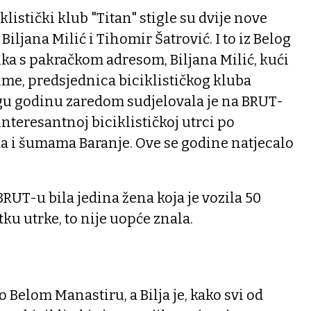
klistički klub "Titan" stigle su dvije nove
Biljana Milić i Tihomir Šatrović. I to iz Belog
ka s pakračkom adresom, Biljana Milić, kući
ime, predsjednica biciklističkog kluba
ugu godinu zaredom sudjelovala je na BRUT-
 interesantnoj biciklističkoj utrci po
a i šumama Baranje. Ove se godine natjecalo
BRUT-u bila jedina žena koja je vozila 50
ku utrke, to nije uopće znala.
 Belom Manastiru, a Bilja je, kako svi od