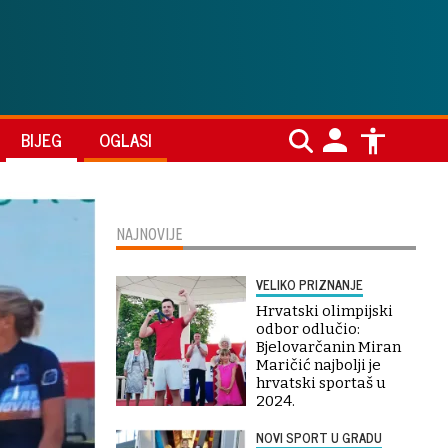
BIJEG
OGLASI
NAJNOVIJE
VELIKO PRIZNANJE
Hrvatski olimpijski
odbor odlučio:
Bjelovarčanin Miran
Maričić najbolji je
hrvatski sportaš u
2024.
NOVI SPORT U GRADU