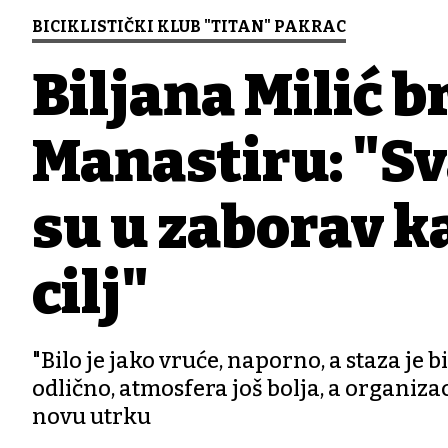
BICIKLISTIČKI KLUB "TITAN" PAKRAC
Biljana Milić 
Manastiru: "Sva
su u zaborav k
cilj"
"Bilo je jako vruće, naporno, a staza je 
odlično, atmosfera još bolja, a organiza
novu utrku