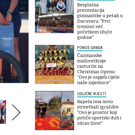
Besplatna
prezentacija
gimnastike u petak u
Daruvaru: "Prvi
treninzi već
početkom iduće
godine"
PONOS GRADA
Čazmanske
mažoretkinje
rasturile na
Christmas Openu:
''Ovo je uspjeh cijele
naše zajednice''
ODLIČNE VIJESTI
Kapela ima novo
streetball igralište:
"Ovo je prostor koji
potiče sportski duh i
zdrav život"