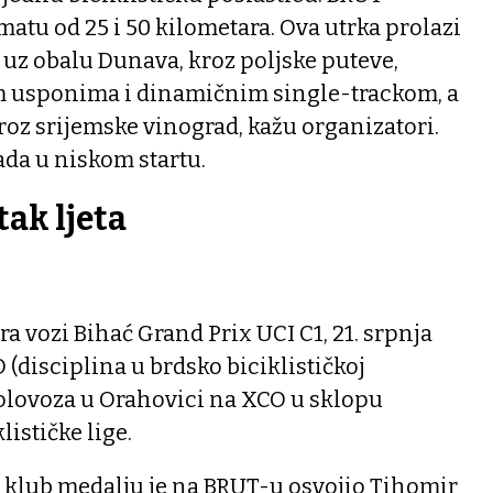
matu od 25 i 50 kilometara. Ova utrka prolazi
, uz obalu Dunava, kroz poljske puteve,
kim usponima i dinamičnim single-trackom, a
oz srijemske vinograd, kažu organizatori.
sada u niskom startu.
tak ljeta
ra vozi Bihać Grand Prix UCI C1, 21. srpnja
disciplina u brdsko biciklističkoj
. kolovoza u Orahovici na XCO u sklopu
ističke lige.
i klub medalju je na BRUT-u osvojio Tihomir