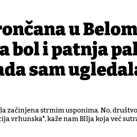
brončana u Belo
 bol i patnja pal
ada sam ugledal
bila začinjena strmim usponima. No, društvo 
cija vrhunska", kaže nam BIlja koja već sutr