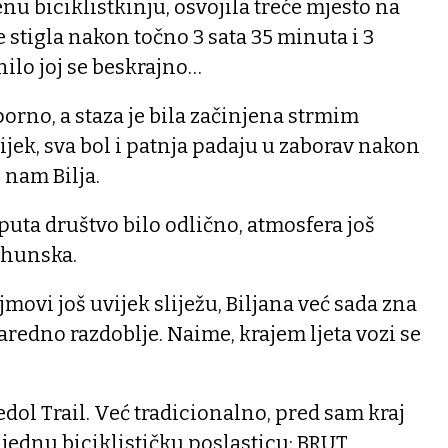
nu biciklistkinju, osvojila treće mjesto na
je stigla nakon točno 3 sata 35 minuta i 3
nilo joj se beskrajno…
aporno, a staza je bila začinjena strmim
ijek, sva bol i patnja padaju u zaborav nakon
e nam Bilja.
puta društvo bilo odlično, atmosfera još
vrhunska.
jmovi još uvijek sliježu, Biljana već sada zna
naredno razdoblje. Naime, krajem ljeta vozi se
edol Trail. Već tradicionalno, pred sam kraj
š jednu biciklističku poslasticu: BRUT