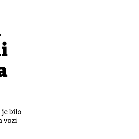
m
i
a
je bilo
a vozi