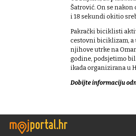
Šatrović. On se nakon 
i 18 sekundi okitio sr
Pakrački biciklisti akt
cestovni biciklizam, a
njihove utrke na Oman
godine, podsjetimo bil
ikada organizirana u H
Dobijte informaciju od