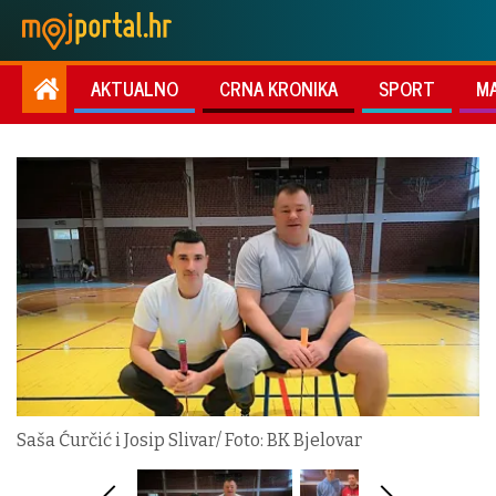
AKTUALNO
CRNA KRONIKA
SPORT
M
Saša Ćurčić i Josip Slivar/ Foto: BK Bjelovar