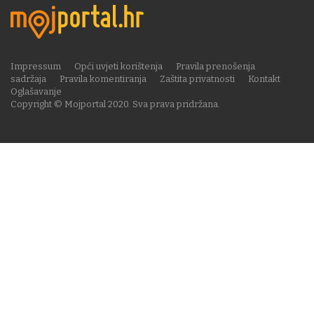
Impressum
Opći uvjeti korištenja
Pravila prenošenja
sadržaja
Pravila komentiranja
Zaštita privatnosti
Kontakt
Oglašavanje
Copyright © Mojportal 2020. Sva prava pridržana.