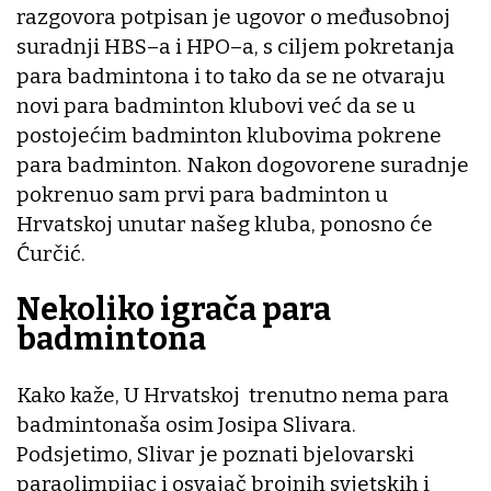
razgovora potpisan je ugovor o međusobnoj
suradnji HBS–a i HPO–a, s ciljem pokretanja
para badmintona i to tako da se ne otvaraju
novi para badminton klubovi već da se u
postojećim badminton klubovima pokrene
para badminton. Nakon dogovorene suradnje
pokrenuo sam prvi para badminton u
Hrvatskoj unutar našeg kluba, ponosno će
Ćurčić.
Nekoliko igrača para
badmintona
Kako kaže, U Hrvatskoj trenutno nema para
badmintonaša osim Josipa Slivara.
Podsjetimo, Slivar je poznati bjelovarski
paraolimpijac i osvajač brojnih svjetskih i