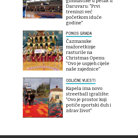
gimnastike u petak u
Daruvaru: "Prvi
treninzi već
početkom iduće
godine"
PONOS GRADA
Čazmanske
mažoretkinje
rasturile na
Christmas Openu:
''Ovo je uspjeh cijele
naše zajednice''
ODLIČNE VIJESTI
Kapela ima novo
streetball igralište:
"Ovo je prostor koji
potiče sportski duh i
zdrav život"