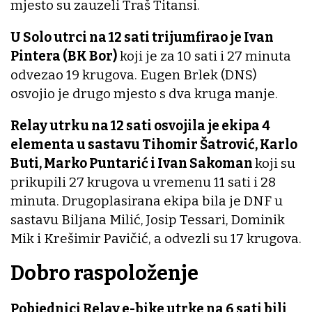
mjesto su zauzeli Traš Titansi.
U Solo utrci na 12 sati trijumfirao je Ivan
Pintera (BK Bor)
koji je za 10 sati i 27 minuta
odvezao 19 krugova. Eugen Brlek (DNS)
osvojio je drugo mjesto s dva kruga manje.
Relay utrku na 12 sati osvojila je ekipa 4
elementa u sastavu Tihomir Šatrović, Karlo
Buti, Marko Puntarić i Ivan Sakoman
koji su
prikupili 27 krugova u vremenu 11 sati i 28
minuta. Drugoplasirana ekipa bila je DNF u
sastavu Biljana Milić, Josip Tessari, Dominik
Mik i Krešimir Pavičić, a odvezli su 17 krugova.
Dobro raspoloženje
Pobjednici Relay e-bike utrke na 6 sati bili