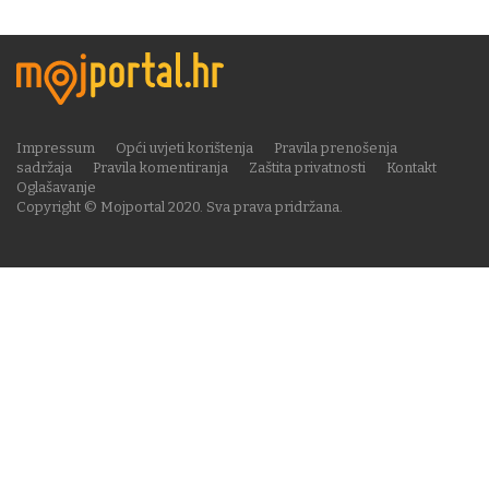
Impressum
Opći uvjeti korištenja
Pravila prenošenja
sadržaja
Pravila komentiranja
Zaštita privatnosti
Kontakt
Oglašavanje
Copyright © Mojportal 2020. Sva prava pridržana.