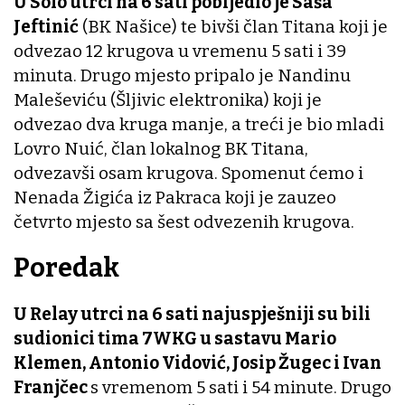
U Solo utrci na 6 sati pobijedio je Saša
Jeftinić
(BK Našice) te bivši član Titana koji je
odvezao 12 krugova u vremenu 5 sati i 39
minuta. Drugo mjesto pripalo je Nandinu
Maleševiću (Šljivic elektronika) koji je
odvezao dva kruga manje, a treći je bio mladi
Lovro Nuić, član lokalnog BK Titana,
odvezavši osam krugova. Spomenut ćemo i
Nenada Žigića iz Pakraca koji je zauzeo
četvrto mjesto sa šest odvezenih krugova.
Poredak
U Relay utrci na 6 sati najuspješniji su bili
sudionici tima 7WKG u sastavu Mario
Klemen, Antonio Vidović, Josip Žugec i Ivan
Franjčec
s vremenom 5 sati i 54 minute. Drugo