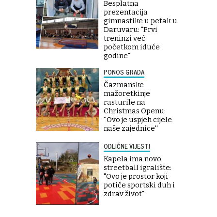
Besplatna
prezentacija
gimnastike u petak u
Daruvaru: "Prvi
treninzi već
početkom iduće
godine"
PONOS GRADA
Čazmanske
mažoretkinje
rasturile na
Christmas Openu:
''Ovo je uspjeh cijele
naše zajednice''
ODLIČNE VIJESTI
Kapela ima novo
streetball igralište:
"Ovo je prostor koji
potiče sportski duh i
zdrav život"