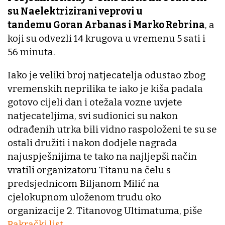
su Naelektrizirani veprovi u
tandemu Goran Arbanas i Marko Rebrina
, a
koji su odvezli 14 krugova u vremenu 5 sati i
56 minuta.
Iako je veliki broj natjecatelja odustao zbog
vremenskih neprilika te iako je kiša padala
gotovo cijeli dan i otežala vozne uvjete
natjecateljima, svi sudionici su nakon
odrađenih utrka bili vidno raspoloženi te su se
ostali družiti i nakon dodjele nagrada
najuspješnijima te tako na najljepši način
vratili organizatoru Titanu na čelu s
predsjednicom Biljanom Milić na
cjelokupnom uloženom trudu oko
organizacije 2. Titanovog Ultimatuma, piše
Pakrački list.