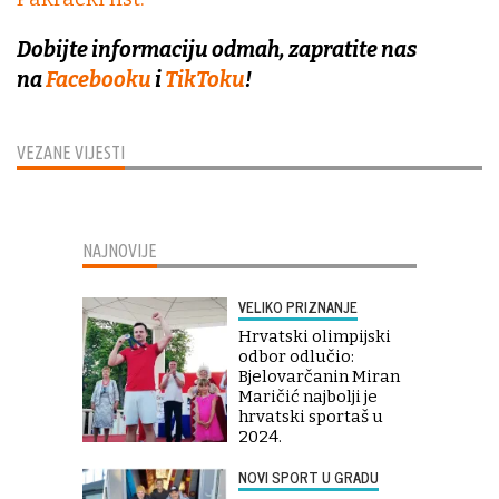
Dobijte informaciju odmah, zapratite nas
na
Facebooku
i
TikToku
!
VEZANE VIJESTI
NAJNOVIJE
VELIKO PRIZNANJE
Hrvatski olimpijski
odbor odlučio:
Bjelovarčanin Miran
Maričić najbolji je
hrvatski sportaš u
2024.
NOVI SPORT U GRADU