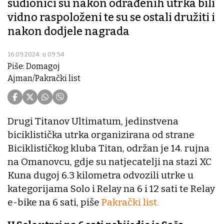
sudionici su nakon odrađenih utrka bili
vidno raspoloženi te su se ostali družiti i
nakon dodjele nagrada
16.09.2024. u 09:54
Piše: Domagoj
Ajman/Pakrački list
Drugi Titanov Ultimatum, jedinstvena
biciklistička utrka organizirana od strane
Biciklističkog kluba Titan, održan je 14. rujna
na Omanovcu, gdje su natjecatelji na stazi XC
Kuna dugoj 6.3 kilometra odvozili utrke u
kategorijama Solo i Relay na 6 i 12 sati te Relay
e-bike na 6 sati, piše
Pakrački list.