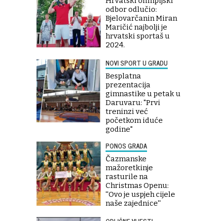
Hrvatski olimpijski
odbor odlučio:
Bjelovarčanin Miran
Maričić najbolji je
hrvatski sportaš u
2024.
NOVI SPORT U GRADU
Besplatna
prezentacija
gimnastike u petak u
Daruvaru: "Prvi
treninzi već
početkom iduće
godine"
PONOS GRADA
Čazmanske
mažoretkinje
rasturile na
Christmas Openu:
''Ovo je uspjeh cijele
naše zajednice''