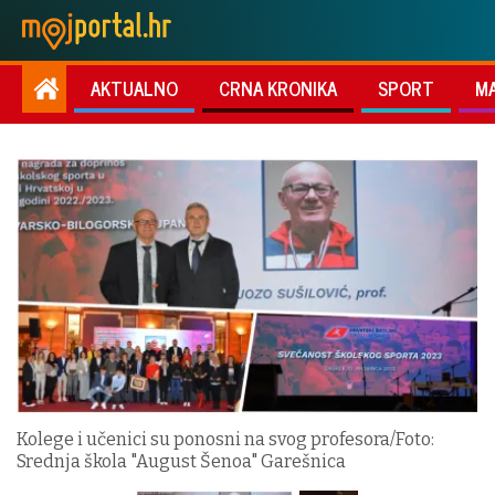
AKTUALNO
CRNA KRONIKA
SPORT
M
Kolege i učenici su ponosni na svog profesora/Foto:
Srednja škola "August Šenoa" Garešnica