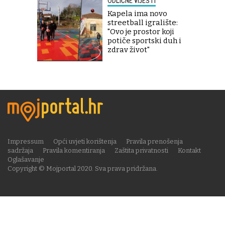
ODLIČNE VIJESTI
Kapela ima novo
streetball igralište:
"Ovo je prostor koji
potiče sportski duh i
zdrav život"
Impressum
Opći uvjeti korištenja
Pravila prenošenja
sadržaja
Pravila komentiranja
Zaštita privatnosti
Kontakt
Oglašavanje
Copyright © Mojportal 2020. Sva prava pridržana.