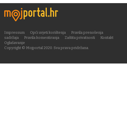
Impressum
Opći uvjeti korištenja
Pravila prenošenja
sadržaja
Pravila komentiranja
Zaštita privatnosti
Kontakt
Oglašavanje
Copyright © Mojportal 2020. Sva prava pridržana.