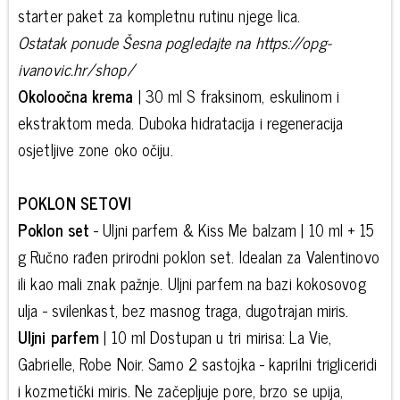
starter paket za kompletnu rutinu njege lica.
Ostatak ponude Šesna pogledajte na https://opg-
ivanovic.hr/shop/
Okoloočna krema
| 30 ml S fraksinom, eskulinom i
ekstraktom meda. Duboka hidratacija i regeneracija
osjetljive zone oko očiju.
POKLON SETOVI
Poklon set
- Uljni parfem & Kiss Me balzam | 10 ml + 15
g Ručno rađen prirodni poklon set. Idealan za Valentinovo
ili kao mali znak pažnje. Uljni parfem na bazi kokosovog
ulja - svilenkast, bez masnog traga, dugotrajan miris.
Uljni parfem
| 10 ml Dostupan u tri mirisa: La Vie,
Gabrielle, Robe Noir. Samo 2 sastojka - kaprilni trigliceridi
i kozmetički miris. Ne začepljuje pore, brzo se upija,