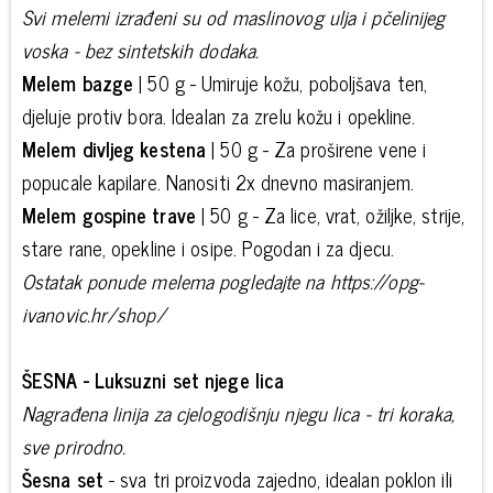
Svi melemi izrađeni su od maslinovog ulja i pčelinijeg
voska - bez sintetskih dodaka.
Melem bazge
| 50 g - Umiruje kožu, poboljšava ten,
djeluje protiv bora. Idealan za zrelu kožu i opekline.
Melem divljeg kestena
| 50 g - Za proširene vene i
popucale kapilare. Nanositi 2x dnevno masiranjem.
Melem gospine trave
| 50 g - Za lice, vrat, ožiljke, strije,
stare rane, opekline i osipe. Pogodan i za djecu.
Ostatak ponude melema pogledajte na https://opg-
ivanovic.hr/shop/
ŠESNA - Luksuzni set njege lica
Nagrađena linija za cjelogodišnju njegu lica - tri koraka,
sve prirodno.
Šesna set
- sva tri proizvoda zajedno, idealan poklon ili