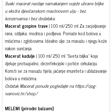
Svaki macerat nastaje namakanjem svježe ubrane biljke
u ekstra djevičanskom maslinovom ulju - bez
konzervansa i bez dodataka.
Macerat gospine trave
| 100 ml/250 ml Za zacjeljivanje
rana, ožiljaka, modrica i podljeva. Pomaže kod bolova u
mišićima i zglobovima. Idealno ulje za masažu i njegu kože
nakon sunčanja.
Macerat kadulje
| 100 ml/250 ml "Sveta biljka" koja
djeluje protuupalno, dezinfekcijski i potiče cirkulaciju.
Koristi se za masažu tijela, jačanje imuniteta i ublažavanje
bolova u mišićima.
Ostatak Macerat ponude pogledajte na https://opg-
ivanovic.hr/shop/
MELEMI (prirodni balzami)