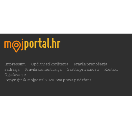
Impressum
Opći uvjeti korištenja
Pravila prenošenja
sadržaja
Pravila komentiranja
Zaštita privatnosti
Kontakt
Oglašavanje
Copyright © Mojportal 2020. Sva prava pridržana.