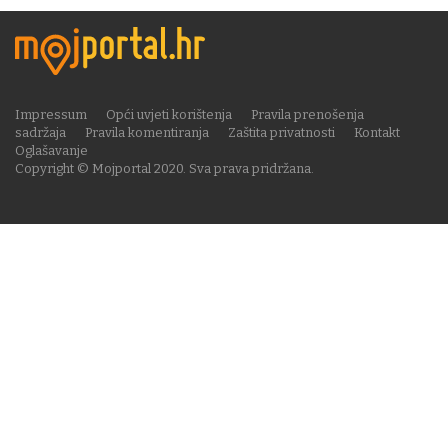
Impressum
Opći uvjeti korištenja
Pravila prenošenja
sadržaja
Pravila komentiranja
Zaštita privatnosti
Kontakt
Oglašavanje
Copyright © Mojportal 2020. Sva prava pridržana.