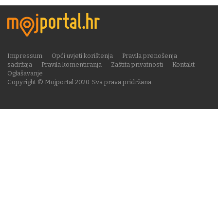
Impressum
Opći uvjeti korištenja
Pravila prenošenja
sadržaja
Pravila komentiranja
Zaštita privatnosti
Kontakt
Oglašavanje
Copyright © Mojportal 2020. Sva prava pridržana.