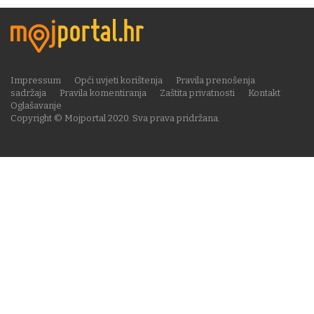
Impressum
Opći uvjeti korištenja
Pravila prenošenja
sadržaja
Pravila komentiranja
Zaštita privatnosti
Kontakt
Oglašavanje
Copyright © Mojportal 2020. Sva prava pridržana.