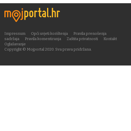
Impressum
Opći uvjeti korištenja
Pravila prenošenja
sadržaja
Pravila komentiranja
Zaštita privatnosti
Kontakt
Oglašavanje
Copyright © Mojportal 2020. Sva prava pridržana.