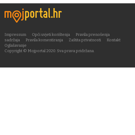
Impressum
Opći uvjeti korištenja
Pravila prenošenja
sadržaja
Pravila komentiranja
Zaštita privatnosti
Kontakt
Oglašavanje
Copyright © Mojportal 2020. Sva prava pridržana.