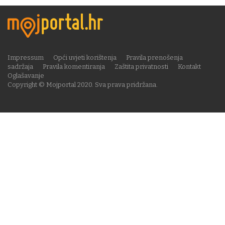
Impressum
Opći uvjeti korištenja
Pravila prenošenja
sadržaja
Pravila komentiranja
Zaštita privatnosti
Kontakt
Oglašavanje
Copyright © Mojportal 2020. Sva prava pridržana.