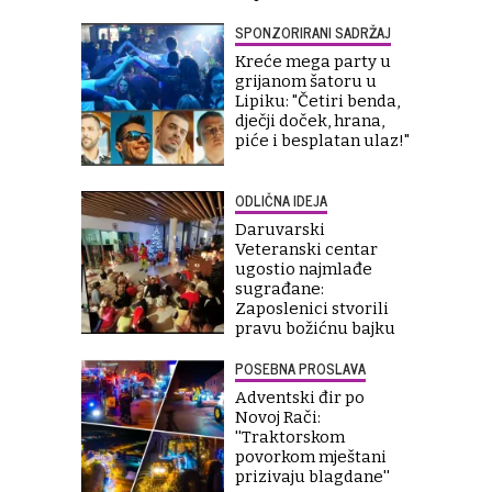
SPONZORIRANI SADRŽAJ
Kreće mega party u
grijanom šatoru u
Lipiku: "Četiri benda,
dječji doček, hrana,
piće i besplatan ulaz!"
ODLIČNA IDEJA
Daruvarski
Veteranski centar
ugostio najmlađe
sugrađane:
Zaposlenici stvorili
pravu božićnu bajku
POSEBNA PROSLAVA
Adventski đir po
Novoj Rači:
''Traktorskom
povorkom mještani
prizivaju blagdane''