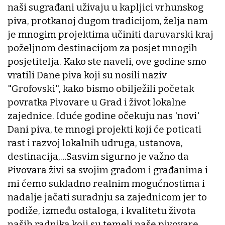
naši sugrađani uživaju u kapljici vrhunskog
piva, protkanoj dugom tradicijom, želja nam
je mnogim projektima učiniti daruvarski kraj
poželjnom destinacijom za posjet mnogih
posjetitelja. Kako ste naveli, ove godine smo
vratili Dane piva koji su nosili naziv
"Grofovski", kako bismo obilježili početak
povratka Pivovare u Grad i život lokalne
zajednice. Iduće godine očekuju nas 'novi'
Dani piva, te mnogi projekti koji će poticati
rast i razvoj lokalnih udruga, ustanova,
destinacija,…Sasvim sigurno je važno da
Pivovara živi sa svojim gradom i građanima i
mi ćemo sukladno realnim mogućnostima i
nadalje jačati suradnju sa zajednicom jer to
podiže, između ostaloga, i kvalitetu života
naših radnika koji su temelj naše pivovare.