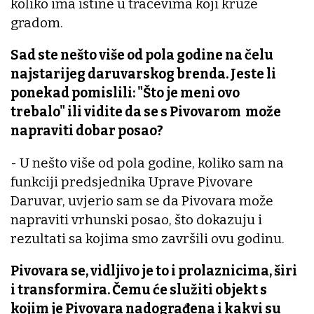
koliko ima istine u tračevima koji kruže
gradom.
Sad ste nešto više od pola godine na čelu
najstarijeg daruvarskog brenda. Jeste li
ponekad pomislili: "Što je meni ovo
trebalo" ili vidite da se s Pivovarom može
napraviti dobar posao?
- U nešto više od pola godine, koliko sam na
funkciji predsjednika Uprave Pivovare
Daruvar, uvjerio sam se da Pivovara može
napraviti vrhunski posao, što dokazuju i
rezultati sa kojima smo završili ovu godinu.
Pivovara se, vidljivo je to i prolaznicima, širi
i transformira. Čemu će služiti objekt s
kojim je Pivovara nadograđena i kakvi su