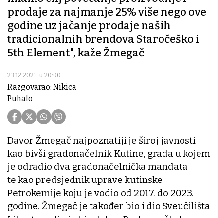
prodaje za najmanje 25% više nego ove
godine uz jačanje prodaje naših
tradicionalnih brendova Staročeško i
5th Element", kaže Žmegač
23.12.2023. u 20:00
Razgovarao: Nikica
Puhalo
Davor Žmegač najpoznatiji je široj javnosti
kao bivši gradonačelnik Kutine, grada u kojem
je odradio dva gradonačelnička mandata
te kao predsjednik uprave kutinske
Petrokemije koju je vodio od 2017. do 2023.
godine. Žmegač je također bio i dio Sveučilišta