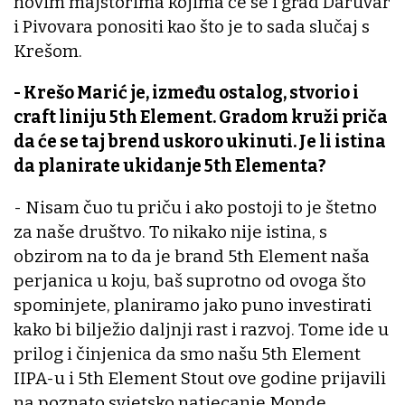
novim majstorima kojima će se i grad Daruvar
i Pivovara ponositi kao što je to sada slučaj s
Krešom.
- Krešo Marić je, između ostalog, stvorio i
craft liniju 5th Element. Gradom kruži priča
da će se taj brend uskoro ukinuti. Je li istina
da planirate ukidanje 5th Elementa?
- Nisam čuo tu priču i ako postoji to je štetno
za naše društvo. To nikako nije istina, s
obzirom na to da je brand 5th Element naša
perjanica u koju, baš suprotno od ovoga što
spominjete, planiramo jako puno investirati
kako bi bilježio daljnji rast i razvoj. Tome ide u
prilog i činjenica da smo našu 5th Element
IIPA-u i 5th Element Stout ove godine prijavili
na poznato svjetsko natjecanje Monde