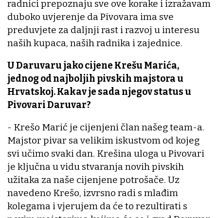
radnici prepoznaju sve ove korake i izražavam
duboko uvjerenje da Pivovara ima sve
preduvjete za daljnji rast i razvoj u interesu
naših kupaca, naših radnika i zajednice.
U Daruvaru jako cijene Krešu Marića,
jednog od najboljih pivskih majstora u
Hrvatskoj. Kakav je sada njegov status u
Pivovari Daruvar?
- Krešo Marić je cijenjeni član našeg team-a.
Majstor pivar sa velikim iskustvom od kojeg
svi učimo svaki dan. Krešina uloga u Pivovari
je ključna u vidu stvaranja novih pivskih
užitaka za naše cijenjene potrošače. Uz
navedeno Krešo, izvrsno radi s mlađim
kolegama i vjerujem da će to rezultirati s