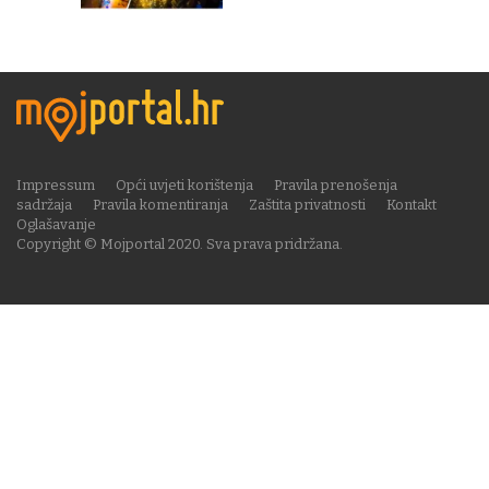
Impressum
Opći uvjeti korištenja
Pravila prenošenja
sadržaja
Pravila komentiranja
Zaštita privatnosti
Kontakt
Oglašavanje
Copyright © Mojportal 2020. Sva prava pridržana.