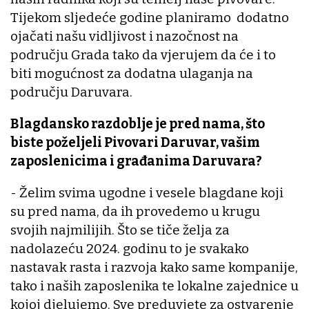
Tijekom sljedeće godine planiramo dodatno
ojačati našu vidljivost i nazočnost na
području Grada tako da vjerujem da će i to
biti mogućnost za dodatna ulaganja na
području Daruvara.
Blagdansko razdoblje je pred nama, što
biste poželjeli Pivovari Daruvar, vašim
zaposlenicima i građanima Daruvara?
- Želim svima ugodne i vesele blagdane koji
su pred nama, da ih provedemo u krugu
svojih najmilijih. Što se tiče želja za
nadolazeću 2024. godinu to je svakako
nastavak rasta i razvoja kako same kompanije,
tako i naših zaposlenika te lokalne zajednice u
kojoj djelujemo. Sve preduvjete za ostvarenje