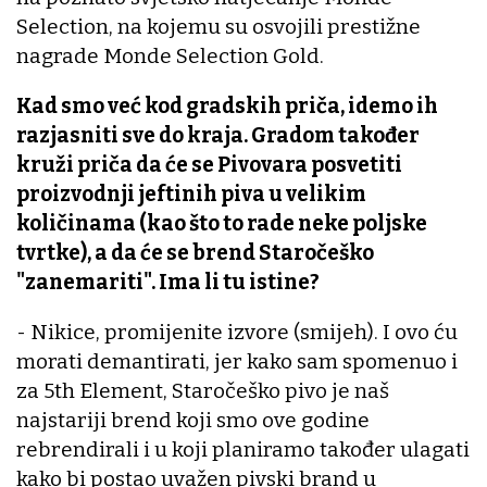
Selection, na kojemu su osvojili prestižne
nagrade Monde Selection Gold.
Kad smo već kod gradskih priča, idemo ih
razjasniti sve do kraja. Gradom također
kruži priča da će se Pivovara posvetiti
proizvodnji jeftinih piva u velikim
količinama (kao što to rade neke poljske
tvrtke), a da će se brend Staročeško
"zanemariti". Ima li tu istine?
- Nikice, promijenite izvore (smijeh). I ovo ću
morati demantirati, jer kako sam spomenuo i
za 5th Element, Staročeško pivo je naš
najstariji brend koji smo ove godine
rebrendirali i u koji planiramo također ulagati
kako bi postao uvažen pivski brand u