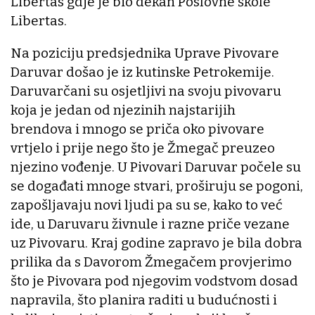
Libertas gdje je bio dekan Poslovne škole
Libertas.
Na poziciju predsjednika Uprave Pivovare
Daruvar došao je iz kutinske Petrokemije.
Daruvarčani su osjetljivi na svoju pivovaru
koja je jedan od njezinih najstarijih
brendova i mnogo se priča oko pivovare
vrtjelo i prije nego što je Žmegač preuzeo
njezino vođenje. U Pivovari Daruvar počele su
se događati mnoge stvari, proširuju se pogoni,
zapošljavaju novi ljudi pa su se, kako to već
ide, u Daruvaru živnule i razne priče vezane
uz Pivovaru. Kraj godine zapravo je bila dobra
prilika da s Davorom Žmegačem provjerimo
što je Pivovara pod njegovim vodstvom dosad
napravila, što planira raditi u budućnosti i