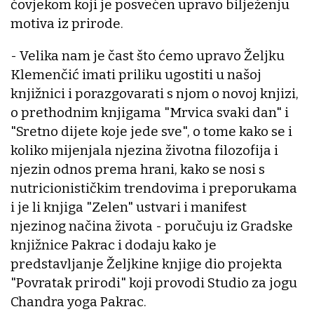
čovjekom koji je posvećen upravo bilježenju
motiva iz prirode.
- Velika nam je čast što ćemo upravo Željku
Klemenčić imati priliku ugostiti u našoj
knjižnici i porazgovarati s njom o novoj knjizi,
o prethodnim knjigama "Mrvica svaki dan" i
"Sretno dijete koje jede sve", o tome kako se i
koliko mijenjala njezina životna filozofija i
njezin odnos prema hrani, kako se nosi s
nutricionističkim trendovima i preporukama
i je li knjiga "Zelen" ustvari i manifest
njezinog načina života - poručuju iz Gradske
knjižnice Pakrac i dodaju kako je
predstavljanje Željkine knjige dio projekta
"Povratak prirodi" koji provodi Studio za jogu
Chandra yoga Pakrac.