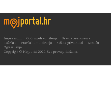
Impressum
Opći uvjeti korištenja
Pravila prenošenja
sadržaja
Pravila komentiranja
Zaštita privatnosti
Kontakt
Oglašavanje
Copyright © Mojportal 2020. Sva prava pridržana.