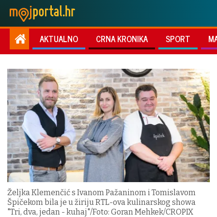
AKTUALNO
CRNA KRONIKA
SPORT
M
Željka Klemenčić s Ivanom Pažaninom i Tomislavom
Špičekom bila je u žiriju RTL-ova kulinarskog showa
"Tri, dva, jedan - kuhaj"/Foto: Goran Mehkek/CROPIX