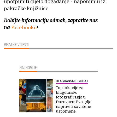
upotpuniti cijelo događanje - napominju iz
pakračke knjižnice.
Dobijte informaciju odmah, zapratite nas
na
Facebooku
!
VEZANE VIJESTI
NAJNOVIJE
BLAGDANSKI UGOĐAJ
Top lokacije za
blagdansko
fotografiranje u
Daruvaru: Evo gdje
napraviti savršene
uspomene