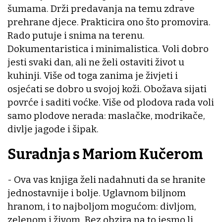
šumama. Drži predavanja na temu zdrave
prehrane djece. Prakticira ono što promovira.
Rado putuje i snima na terenu.
Dokumentaristica i minimalistica. Voli dobro
jesti svaki dan, ali ne želi ostaviti život u
kuhinji. Više od toga zanima je živjeti i
osjećati se dobro u svojoj koži. Obožava sijati
povrće i saditi voćke. Više od plodova rada voli
samo plodove nerada: maslačke, modrikače,
divlje jagode i šipak.
Suradnja s Mariom Kučerom
- Ova vas knjiga želi nadahnuti da se hranite
jednostavnije i bolje. Uglavnom biljnom
hranom, i to najboljom mogućom: divljom,
zelenom i živom. Bez obzira na to jesmo li