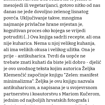
mesojedi ili vegetarijanci, gotovo nitko od nas
danas ne jede dovoljno zelenog lisnatog
povrća. Uključivanje takve, mnogima
najmanje privlačne hrane svjestan je,
kognitivan proces oko kojega se vrijedi
potruditi.(...) Ova knjiga sadrži recepte, ali ona
nije kuharica. Nema u njoj velikog kuhanja,
ali ima velikih okusa i velikog užitka. Ona je
prije - antikuharica. Tvrdi da uopće ne
trebate znati kuhati da biste jeli dobro - djelić
je ovo uvodnog teksta kojim autorica Željka
Klemenčić započinje knjigu "Zelen: manifest
minimalizma". Željka je ovu knjigu nazvala
antikuharicom, a napisana je u svojevrsnom
partnerstvu i koautorstvu s Mariom Kučerom,
jednim od najboljih hrvatskih fotografa i