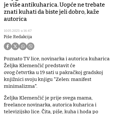
je više antikuharica. Uopće ne trebate
znati kuhati da biste jeli dobro, kaže
autorica
10.05.2023. u 16:47
Piše: Redakcija
Poznato TV lice, novinarka i autorica kuharica
Željka Klemenčić predstavit će
ovog četvrtka u 19 sati u pakračkoj gradskoj
knjižnici svoju knjigu "Zelen: manifest
minimalizma".
Željka Klemenčić je prije svega mama,
freelance novinarka, autorica kuharica i
televizijsko lice. Čita, piše, kuha i hoda po