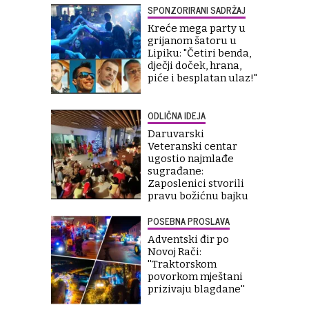
SPONZORIRANI SADRŽAJ
Kreće mega party u
grijanom šatoru u
Lipiku: "Četiri benda,
dječji doček, hrana,
piće i besplatan ulaz!"
ODLIČNA IDEJA
Daruvarski
Veteranski centar
ugostio najmlađe
sugrađane:
Zaposlenici stvorili
pravu božićnu bajku
POSEBNA PROSLAVA
Adventski đir po
Novoj Rači:
''Traktorskom
povorkom mještani
prizivaju blagdane''