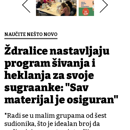
NAUČITE NEŠTO NOVO
Ždralice nastavljaju
program šivanja i
heklanja za svoje
sugrađanke: "Sav
materijal je osiguran"
"Radi se u malim grupama od šest
sudionika, što je idealan broj da