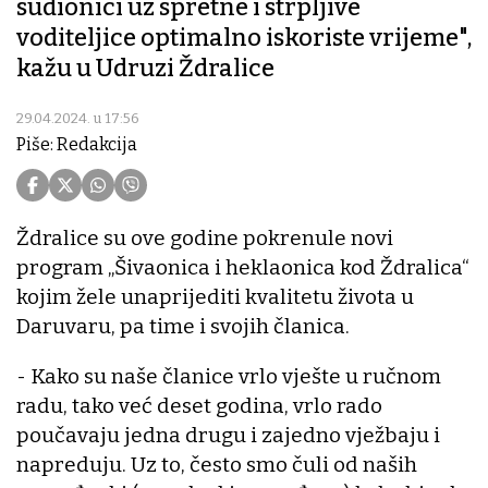
sudionici uz spretne i strpljive
voditeljice optimalno iskoriste vrijeme",
kažu u Udruzi Ždralice
29.04.2024. u 17:56
Piše: Redakcija
Ždralice su ove godine pokrenule novi
program „Šivaonica i heklaonica kod Ždralica“
kojim žele unaprijediti kvalitetu života u
Daruvaru, pa time i svojih članica.
- Kako su naše članice vrlo vješte u ručnom
radu, tako već deset godina, vrlo rado
poučavaju jedna drugu i zajedno vježbaju i
napreduju. Uz to, često smo čuli od naših