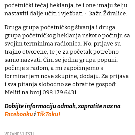
početnički tečaj heklanja, te i one imaju želju
nastaviti dalje učiti i vježbati - kažu Ždralice.
Druga grupa početničkog šivanja i druga
grupa početničkog heklanja uskoro počinju sa
svojim terminima radionica. No, prijave su
trajno otvorene, te je za početak potrebno
samo nazvati. Čim se jedna grupa popuni,
počinje s radom, a mi započinjemo s
formiranjem nove skupine, dodaju. Za prijava
i sva pitanja slobodno se obratite gospođi
Meliti na broj 098 179 6431.
Dobijte informaciju odmah, zapratite nas na
Facebooku
i
TikToku!
VEZANE VIJESTI