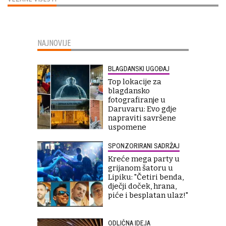
NAJNOVIJE
BLAGDANSKI UGOĐAJ
Top lokacije za
blagdansko
fotografiranje u
Daruvaru: Evo gdje
napraviti savršene
uspomene
SPONZORIRANI SADRŽAJ
Kreće mega party u
grijanom šatoru u
Lipiku: "Četiri benda,
dječji doček, hrana,
piće i besplatan ulaz!"
ODLIČNA IDEJA