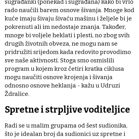
sugrađanki (ponekad i sugrađana) kako bi vrlo
rado naučili barem osnove šivanja. Mnoge kod
kuće imaju šivaju šivaću mašinu i željele bi je
pokrenuti ali im nedostaje znanja. Također,
mnoge bi voljele heklati i plesti, no zbog svih
drugih životnih obveza, ne mogu nam se
pridružiti srijedom kada redovito provodimo
sve naše aktivnosti. Stoga smo osmislili
program u kojem kroz četiri kratka ciklusa
mogu naučiti osnove krojenja i šivanja
odnosno osnove heklanja - kažu u Udruzi
Ždralice.
Spretne i strpljive voditeljice
Radi se u malim grupama od šest sudionika,
što je idealan broj da sudionici uz spretne i