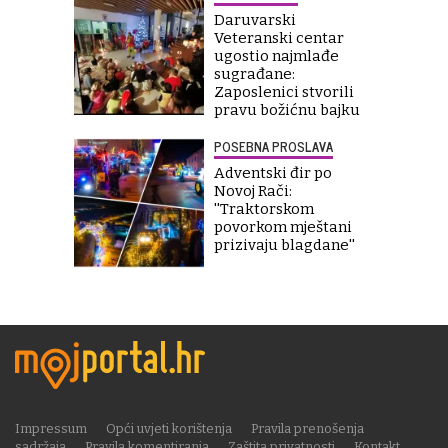
Daruvarski
Veteranski centar
ugostio najmlađe
sugrađane:
Zaposlenici stvorili
pravu božićnu bajku
POSEBNA PROSLAVA
Adventski đir po
Novoj Rači:
''Traktorskom
povorkom mještani
prizivaju blagdane''
Impressum
Opći uvjeti korištenja
Pravila prenošenja
sadržaja
Pravila komentiranja
Zaštita privatnosti
Kontakt