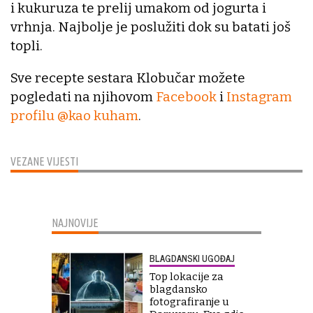
i kukuruza te prelij umakom od jogurta i
vrhnja. Najbolje je poslužiti dok su batati još
topli.
Sve recepte sestara Klobučar možete
pogledati na njihovom
Facebook
i
Instagram
profilu @kao kuham
.
VEZANE VIJESTI
NAJNOVIJE
BLAGDANSKI UGOĐAJ
Top lokacije za
blagdansko
fotografiranje u