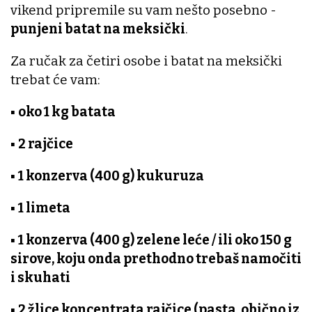
vikend pripremile su vam nešto posebno -
punjeni batat na meksički
.
Za ručak za četiri osobe i batat na meksički
trebat će vam:
▪
oko 1 kg batata
▪
2 rajčice
▪
1 konzerva (400 g) kukuruza
▪
1 limeta
▪
1 konzerva (400 g) zelene leće / ili oko 150 g
sirove, koju onda prethodno trebaš namočiti
i skuhati
▪
2 žlice koncentrata rajčice (pasta, obično iz