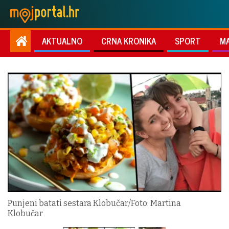
AKTUALNO
CRNA KRONIKA
SPORT
M
Punjeni batati sestara Klobučar/Foto: Martina
Klobučar