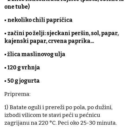
one tube)
▪
nekoliko chili papričica
▪
začini po želji: sjeckani peršin, sol, papar,
kajenski papar, crvena paprika...
▪
žlica maslinovog ulja
▪
120 g vrhnja
▪
50 g jogurta
Priprema:
1) Batate oguli i prereži po pola, po dužini,
izbodi vilicom te stavi peći u pećnicu
zagrijanu na 220 °C. Peci oko 25-30 minuta.