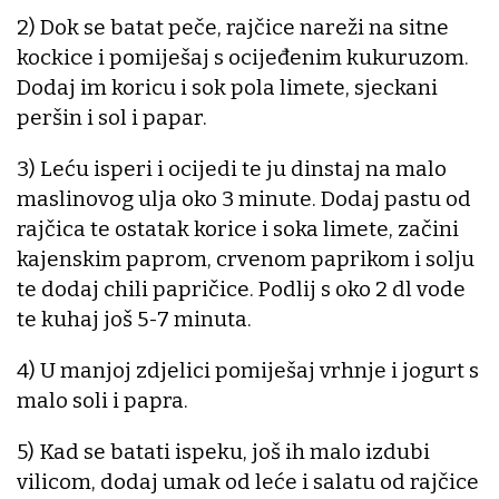
2) Dok se batat peče, rajčice nareži na sitne
kockice i pomiješaj s ocijeđenim kukuruzom.
Dodaj im koricu i sok pola limete, sjeckani
peršin i sol i papar.
3) Leću isperi i ocijedi te ju dinstaj na malo
maslinovog ulja oko 3 minute. Dodaj pastu od
rajčica te ostatak korice i soka limete, začini
kajenskim paprom, crvenom paprikom i solju
te dodaj chili papričice. Podlij s oko 2 dl vode
te kuhaj još 5-7 minuta.
4) U manjoj zdjelici pomiješaj vrhnje i jogurt s
malo soli i papra.
5) Kad se batati ispeku, još ih malo izdubi
vilicom, dodaj umak od leće i salatu od rajčice