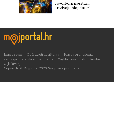
povorkom mještani
prizivaju blagdane''
Impressum
Opći uvjeti korištenja
Pravila prenošenja
sadržaja
Pravila komentiranja
Zaštita privatnosti
Kontakt
Oglašavanje
Copyright © Mojportal 2020. Sva prava pridržana.