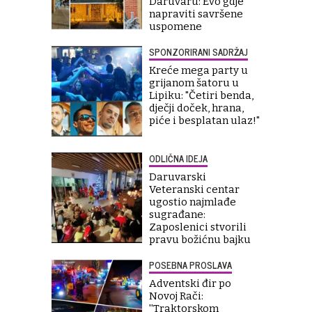
Daruvaru: Evo gdje
napraviti savršene
uspomene
SPONZORIRANI SADRŽAJ
Kreće mega party u
grijanom šatoru u
Lipiku: "Četiri benda,
dječji doček, hrana,
piće i besplatan ulaz!"
ODLIČNA IDEJA
Daruvarski
Veteranski centar
ugostio najmlađe
sugrađane:
Zaposlenici stvorili
pravu božićnu bajku
POSEBNA PROSLAVA
Adventski đir po
Novoj Rači:
''Traktorskom