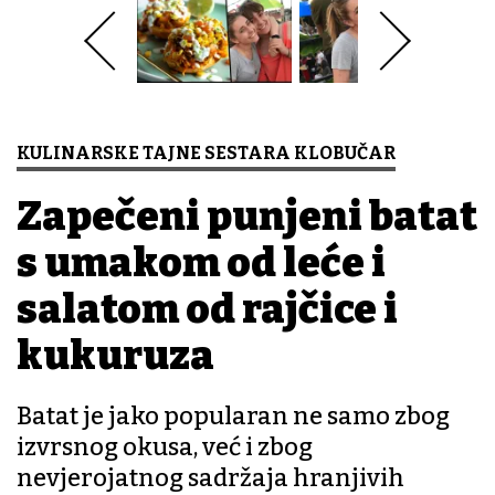
KULINARSKE TAJNE SESTARA KLOBUČAR
Zapečeni punjeni batat
s umakom od leće i
salatom od rajčice i
kukuruza
Batat je jako popularan ne samo zbog
izvrsnog okusa, već i zbog
nevjerojatnog sadržaja hranjivih