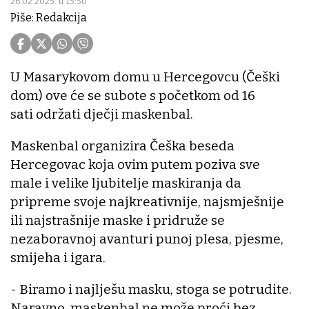
26.02.2025. u 15:50
Piše: Redakcija
U Masarykovom domu u Hercegovcu (Češki
dom) ove će se subote s početkom od 16
sati održati dječji maskenbal.
Maskenbal organizira Češka beseda
Hercegovac koja ovim putem poziva sve
male i velike ljubitelje maskiranja da
pripreme svoje najkreativnije, najsmješnije
ili najstrašnije maske i pridruže se
nezaboravnoj avanturi punoj plesa, pjesme,
smijeha i igara.
- Biramo i najlješu masku, stoga se potrudite.
Naravno, maskenbal ne može proći bez