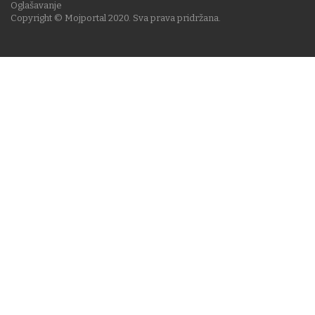
Oglašavanje
Copyright © Mojportal 2020. Sva prava pridržana.