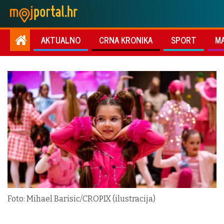
AKTUALNO
CRNA KRONIKA
SPORT
M
Foto: Mihael Barisic/CROPIX (ilustracija)