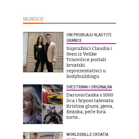
NAJNOVIJE
ONI PROBIJAJU VLASTITE
GRANICE
Supružnici Claudia i
Sven iz Velike
Trnovitice postali
hrvatski
reprezentativci u
bodybuildingu
SVESTRANA I ORIGINALNA
Daruvarčanka s 1000
lica i hrpom talenata:
Kristina glumi, pjeva,
šminka, peče fora
torte...
WORLDSKILLS CROATIA