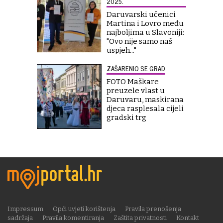
2025.
Daruvarski učenici
Martina i Lovro među
najboljima u Slavoniji:
"Ovo nije samo naš
uspjeh..."
ZAŠARENIO SE GRAD
FOTO Maškare
preuzele vlast u
Daruvaru, maskirana
djeca rasplesala cijeli
gradski trg
Impressum
Opći uvjeti korištenja
Pravila prenošenja
sadržaja
Pravila komentiranja
Zaštita privatnosti
Kontakt