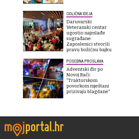
ODLIČNA IDEJA
Daruvarski
Veteranski centar
ugostio najmlađe
sugrađane:
Zaposlenici stvorili
pravu božićnu bajku
POSEBNA PROSLAVA
Adventski đir po
Novoj Rači:
''Traktorskom
povorkom mještani
prizivaju blagdane''