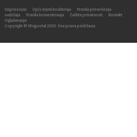
Impressum
Opći uvjeti korištenja
Pravila prenošenja
sadržaja
Pravila komentiranja
Zaštita privatnosti
Kontakt
Oglašavanje
Copyright © Mojportal 2020. Sva prava pridržana.