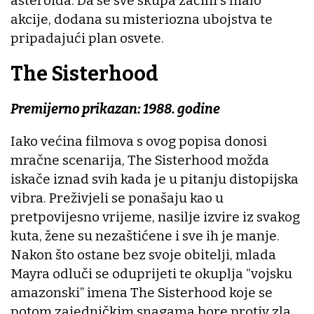
asteroida. Da se sve skupa začini s malo
akcije, dodana su misteriozna ubojstva te
pripadajući plan osvete.
The Sisterhood
Premijerno prikazan: 1988. godine
Iako većina filmova s ovog popisa donosi
mračne scenarija, The Sisterhood možda
iskače iznad svih kada je u pitanju distopijska
vibra. Preživjeli se ponašaju kao u
pretpovijesno vrijeme, nasilje izvire iz svakog
kuta, žene su nezaštićene i sve ih je manje.
Nakon što ostane bez svoje obitelji, mlada
Mayra odluči se oduprijeti te okuplja “vojsku
amazonski” imena The Sisterhood koje se
potom zajedničkim snagama bore protiv zla,