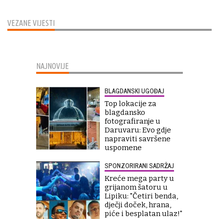
VEZANE VIJESTI
NAJNOVIJE
BLAGDANSKI UGOĐAJ
Top lokacije za
blagdansko
fotografiranje u
Daruvaru: Evo gdje
napraviti savršene
uspomene
SPONZORIRANI SADRŽAJ
Kreće mega party u
grijanom šatoru u
Lipiku: "Četiri benda,
dječji doček, hrana,
piće i besplatan ulaz!"