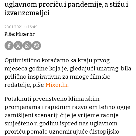
uglavnom proriču i pandemije, a stižu i
izvanzemaljci
23.01.2021. u 16:49
Piše: Mixer.hr
Optimistično koračamo ka kraju prvog
mjeseca godine koja je, gledajući unatrag, bila
prilično inspirativna za mnoge filmske
redatelje, piše
Mixer.hr.
Potaknuti prvenstveno klimatskim
promjenama i rapidnim razvojem tehnologije
zamišljeni scenariji čije je vrijeme radnje
smješteno u godinu ispred nas uglavnom
proriču pomalo uznemirujuće distopijsko