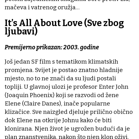
mačeva i vatrenog oružja…
It’s All About Love (Sve zbog
ljubavi)
Premijerno prikazan: 2003. godine
Još jedan SF film s tematikom klimatskih
promjena. Svijet je postao znatno hladnije
mjesto, no to ne znači da su ljudi postali
topliji. U glavnoj ulozi je profesor Enter John
(Joaquin Phoenix) koji se razvodi od žene
Elene (Claire Danes), inače popularne
klizačice. Sve naizgled djeluje prilično obično
dok Elene na otkrije Johnu kako će biti
klonirana. Njen život je ugrožen budući da je
plan znanstvenika, nakon što njen klon oživi,