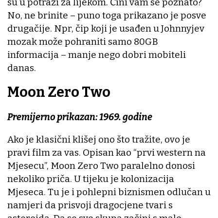
su u potrazi za lijekom. Čini vam se poznato?
No, ne brinite – puno toga prikazano je posve
drugačije. Npr, čip koji je usađen u Johnnyjev
mozak može pohraniti samo 80GB
informacija – manje nego dobri mobiteli
danas.
Moon Zero Two
Premijerno prikazan: 1969. godine
Ako je klasični klišej ono što tražite, ovo je
pravi film za vas. Opisan kao “prvi western na
Mjesecu”, Moon Zero Two paralelno donosi
nekoliko priča. U tijeku je kolonizacija
Mjeseca. Tu je i pohlepni biznismen odlučan u
namjeri da prisvoji dragocjene tvari s