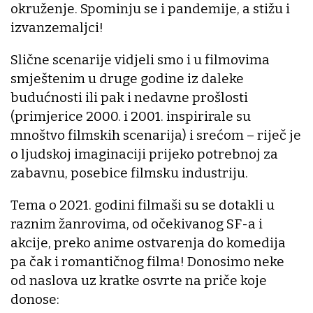
okruženje. Spominju se i pandemije, a stižu i
izvanzemaljci!
Slične scenarije vidjeli smo i u filmovima
smještenim u druge godine iz daleke
budućnosti ili pak i nedavne prošlosti
(primjerice 2000. i 2001. inspirirale su
mnoštvo filmskih scenarija) i srećom – riječ je
o ljudskoj imaginaciji prijeko potrebnoj za
zabavnu, posebice filmsku industriju.
Tema o 2021. godini filmaši su se dotakli u
raznim žanrovima, od očekivanog SF-a i
akcije, preko anime ostvarenja do komedija
pa čak i romantičnog filma! Donosimo neke
od naslova uz kratke osvrte na priče koje
donose: