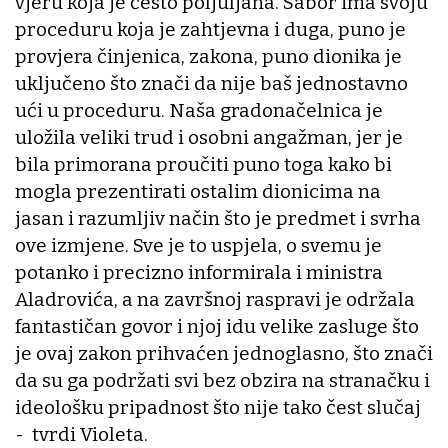
vjeru koja je često poljuljana. Sabor ima svoju
proceduru koja je zahtjevna i duga, puno je
provjera činjenica, zakona, puno dionika je
uključeno što znači da nije baš jednostavno
ući u proceduru. Naša gradonačelnica je
uložila veliki trud i osobni angažman, jer je
bila primorana proučiti puno toga kako bi
mogla prezentirati ostalim dionicima na
jasan i razumljiv način što je predmet i svrha
ove izmjene. Sve je to uspjela, o svemu je
potanko i precizno informirala i ministra
Aladrovića, a na završnoj raspravi je održala
fantastičan govor i njoj idu velike zasluge što
je ovaj zakon prihvaćen jednoglasno, što znači
da su ga podržati svi bez obzira na stranačku i
ideološku pripadnost što nije tako čest slučaj
- tvrdi Violeta.