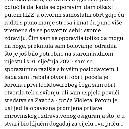
odlučila da, kada se oporavim, dam otkaz i
putem HZZ-a otvorim samostalni obrt gdje ću
raditi s puno manje stresa i imat ću puno više
vremena da se posvetim sebi i svome
zdravlju. Čim sam se oporavila toliko da mogu
na noge, prekinula sam bolovanje, odradila
što je još bilo potrebno na starom radnom
mjestu i s 31. siječnja 2020. sam se
sporazumno razišla s bivšim poslodavcem. I
kada sam trebala otvoriti obrt, počela je
korona i prvi lockdown zbog čega sam obrt
otvorila tek u svibnju, ali sam uspjela povući
sredstva sa Zavoda - priča Violeta. Potom je
uslijedila obavezna promjena prijave
mirovinskog i zdravstvenog osiguranja što je u
stvari bio ključni događaj za cijelu ovu priču o