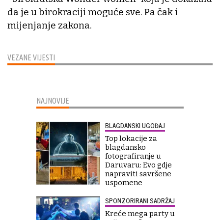
da je u birokraciji moguće sve. Pa čak i
mijenjanje zakona.
VEZANE VIJESTI
NAJNOVIJE
BLAGDANSKI UGOĐAJ
Top lokacije za
blagdansko
fotografiranje u
Daruvaru: Evo gdje
napraviti savršene
uspomene
SPONZORIRANI SADRŽAJ
Kreće mega party u