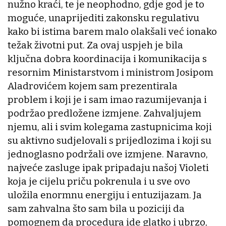
nužno kraći, te je neophodno, gdje god je to
moguće, unaprijediti zakonsku regulativu
kako bi istima barem malo olakšali već ionako
težak životni put. Za ovaj uspjeh je bila
ključna dobra koordinacija i komunikacija s
resornim Ministarstvom i ministrom Josipom
Aladrovićem kojem sam prezentirala
problem i koji je i sam imao razumijevanja i
podržao predložene izmjene. Zahvaljujem
njemu, ali i svim kolegama zastupnicima koji
su aktivno sudjelovali s prijedlozima i koji su
jednoglasno podržali ove izmjene. Naravno,
najveće zasluge ipak pripadaju našoj Violeti
koja je cijelu priču pokrenula i u sve ovo
uložila enormnu energiju i entuzijazam. Ja
sam zahvalna što sam bila u poziciji da
pomognem da procedura ide glatko i ubrzo,