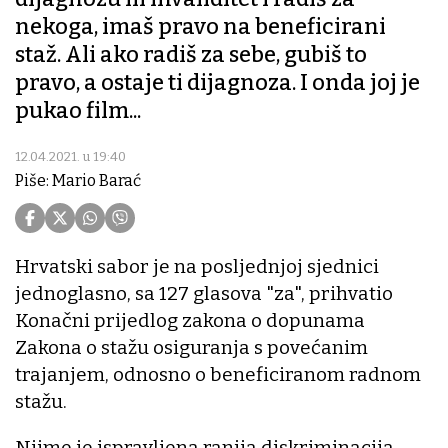
nekoga, imaš pravo na beneficirani
staž. Ali ako radiš za sebe, gubiš to
pravo, a ostaje ti dijagnoza. I onda joj je
pukao film...
12.04.2021. u 19:40
Piše: Mario Barać
Hrvatski sabor je na posljednjoj sjednici
jednoglasno, sa 127 glasova "za", prihvatio
Konačni prijedlog zakona o dopunama
Zakona o stažu osiguranja s povećanim
trajanjem, odnosno o beneficiranom radnom
stažu.
Njime je ispravljena ranija diskriminacija