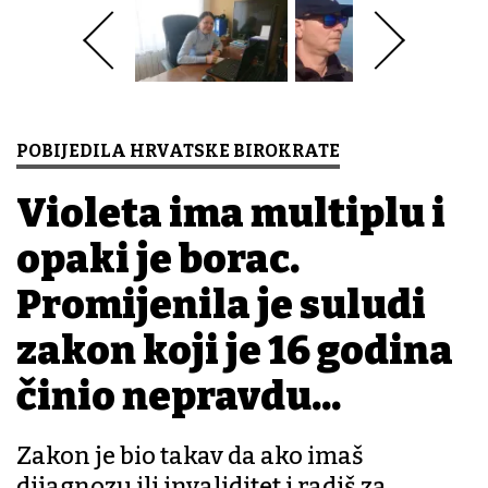
POBIJEDILA HRVATSKE BIROKRATE
Violeta ima multiplu i
opaki je borac.
Promijenila je suludi
zakon koji je 16 godina
činio nepravdu...
Zakon je bio takav da ako imaš
dijagnozu ili invaliditet i radiš za