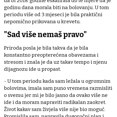
da bi 2018. godine eskalirala do te mjere da je
godinu dana morala biti na bolovanju. U tom
periodu više od 3 mjeseci je bila praktični
nepomično prikovana u krevetu.
"Sad više nemaš pravo"
Priroda posla je bila takva da je bila
konstantno preopterećena obavezama i
stresom i znala je da uz takav tempo i njenu
dijagnozu ide u propast.
- U tom periodu kada sam ležala u ogromnim
bolovima, imala sam puno vremena razmisliti
o svemu jer mi je bilo jasno da ovako više ne
ide i da moram napraviti radikalan zaokret.
Život kakav sam živjela više nije bio moguć.
Promislila sam, napravila dugoročni plan i