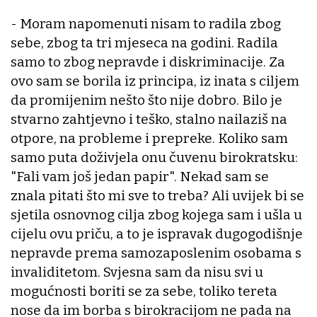
- Moram napomenuti nisam to radila zbog
sebe, zbog ta tri mjeseca na godini. Radila
samo to zbog nepravde i diskriminacije. Za
ovo sam se borila iz principa, iz inata s ciljem
da promijenim nešto što nije dobro. Bilo je
stvarno zahtjevno i teško, stalno nailaziš na
otpore, na probleme i prepreke. Koliko sam
samo puta doživjela onu čuvenu birokratsku:
"Fali vam još jedan papir". Nekad sam se
znala pitati što mi sve to treba? Ali uvijek bi se
sjetila osnovnog cilja zbog kojega sam i ušla u
cijelu ovu priču, a to je ispravak dugogodišnje
nepravde prema samozaposlenim osobama s
invaliditetom. Svjesna sam da nisu svi u
mogućnosti boriti se za sebe, toliko tereta
nose da im borba s birokracijom ne pada na