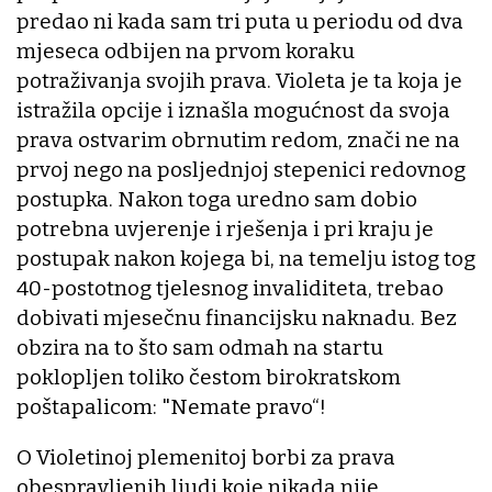
predao ni kada sam tri puta u periodu od dva
mjeseca odbijen na prvom koraku
potraživanja svojih prava. Violeta je ta koja je
istražila opcije i iznašla mogućnost da svoja
prava ostvarim obrnutim redom, znači ne na
prvoj nego na posljednjoj stepenici redovnog
postupka. Nakon toga uredno sam dobio
potrebna uvjerenje i rješenja i pri kraju je
postupak nakon kojega bi, na temelju istog tog
40-postotnog tjelesnog invaliditeta, trebao
dobivati mjesečnu financijsku naknadu. Bez
obzira na to što sam odmah na startu
poklopljen toliko čestom birokratskom
poštapalicom: "Nemate pravo“!
O Violetinoj plemenitoj borbi za prava
obespravljenih ljudi koje nikada nije