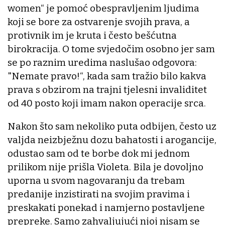
women“ je pomoć obespravljenim ljudima
koji se bore za ostvarenje svojih prava, a
protivnik im je kruta i često bešćutna
birokracija. O tome svjedočim osobno jer sam
se po raznim uredima naslušao odgovora:
"Nemate pravo!“, kada sam tražio bilo kakva
prava s obzirom na trajni tjelesni invaliditet
od 40 posto koji imam nakon operacije srca.
Nakon što sam nekoliko puta odbijen, često uz
valjda neizbježnu dozu bahatosti i arogancije,
odustao sam od te borbe dok mi jednom
prilikom nije prišla Violeta. Bila je dovoljno
uporna u svom nagovaranju da trebam
predanije inzistirati na svojim pravima i
preskakati ponekad i namjerno postavljene
prepreke. Samo zahvaljujući njoj nisam se