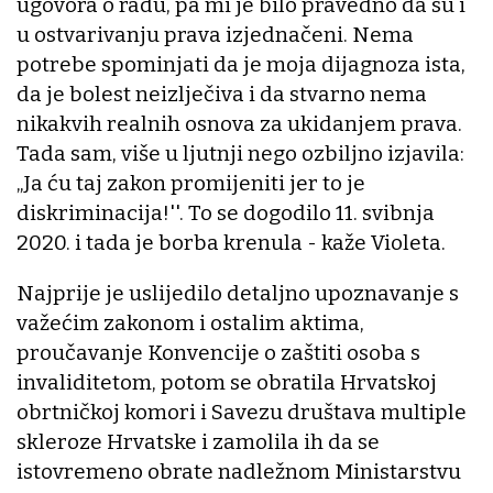
ugovora o radu, pa mi je bilo pravedno da su i
u ostvarivanju prava izjednačeni. Nema
potrebe spominjati da je moja dijagnoza ista,
da je bolest neizlječiva i da stvarno nema
nikakvih realnih osnova za ukidanjem prava.
Tada sam, više u ljutnji nego ozbiljno izjavila:
„Ja ću taj zakon promijeniti jer to je
diskriminacija!''. To se dogodilo 11. svibnja
2020. i tada je borba krenula - kaže Violeta.
Najprije je uslijedilo detaljno upoznavanje s
važećim zakonom i ostalim aktima,
proučavanje Konvencije o zaštiti osoba s
invaliditetom, potom se obratila Hrvatskoj
obrtničkoj komori i Savezu društava multiple
skleroze Hrvatske i zamolila ih da se
istovremeno obrate nadležnom Ministarstvu