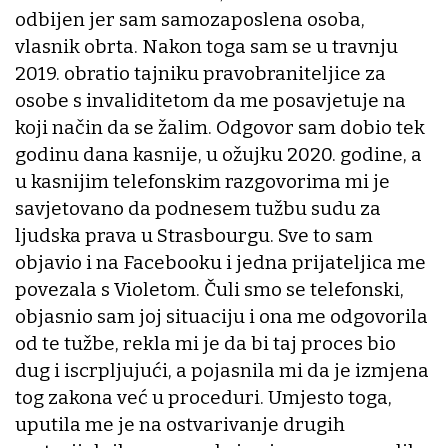
odbijen jer sam samozaposlena osoba,
vlasnik obrta. Nakon toga sam se u travnju
2019. obratio tajniku pravobraniteljice za
osobe s invaliditetom da me posavjetuje na
koji način da se žalim. Odgovor sam dobio tek
godinu dana kasnije, u ožujku 2020. godine, a
u kasnijim telefonskim razgovorima mi je
savjetovano da podnesem tužbu sudu za
ljudska prava u Strasbourgu. Sve to sam
objavio i na Facebooku i jedna prijateljica me
povezala s Violetom. Čuli smo se telefonski,
objasnio sam joj situaciju i ona me odgovorila
od te tužbe, rekla mi je da bi taj proces bio
dug i iscrpljujući, a pojasnila mi da je izmjena
tog zakona već u proceduri. Umjesto toga,
uputila me je na ostvarivanje drugih