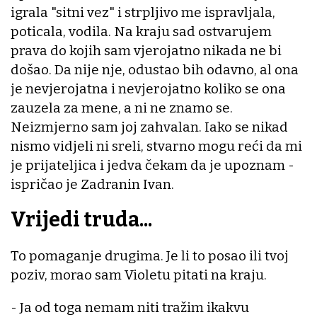
igrala "sitni vez" i strpljivo me ispravljala,
poticala, vodila. Na kraju sad ostvarujem
prava do kojih sam vjerojatno nikada ne bi
došao. Da nije nje, odustao bih odavno, al ona
je nevjerojatna i nevjerojatno koliko se ona
zauzela za mene, a ni ne znamo se.
Neizmjerno sam joj zahvalan. Iako se nikad
nismo vidjeli ni sreli, stvarno mogu reći da mi
je prijateljica i jedva čekam da je upoznam -
ispričao je Zadranin Ivan.
Vrijedi truda...
To pomaganje drugima. Je li to posao ili tvoj
poziv, morao sam Violetu pitati na kraju.
- Ja od toga nemam niti tražim ikakvu