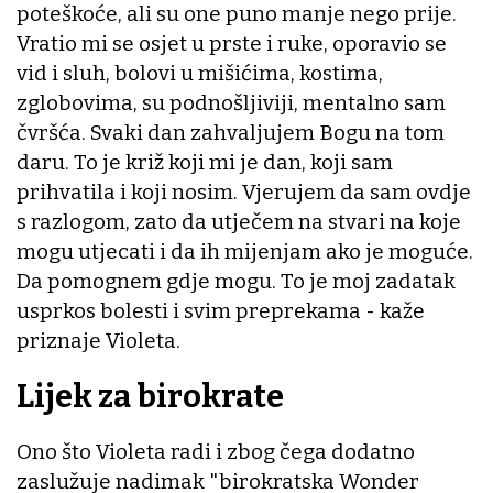
poteškoće, ali su one puno manje nego prije.
Vratio mi se osjet u prste i ruke, oporavio se
vid i sluh, bolovi u mišićima, kostima,
zglobovima, su podnošljiviji, mentalno sam
čvršća. Svaki dan zahvaljujem Bogu na tom
daru. To je križ koji mi je dan, koji sam
prihvatila i koji nosim. Vjerujem da sam ovdje
s razlogom, zato da utječem na stvari na koje
mogu utjecati i da ih mijenjam ako je moguće.
Da pomognem gdje mogu. To je moj zadatak
usprkos bolesti i svim preprekama - kaže
priznaje Violeta.
Lijek za birokrate
Ono što Violeta radi i zbog čega dodatno
zaslužuje nadimak "birokratska Wonder