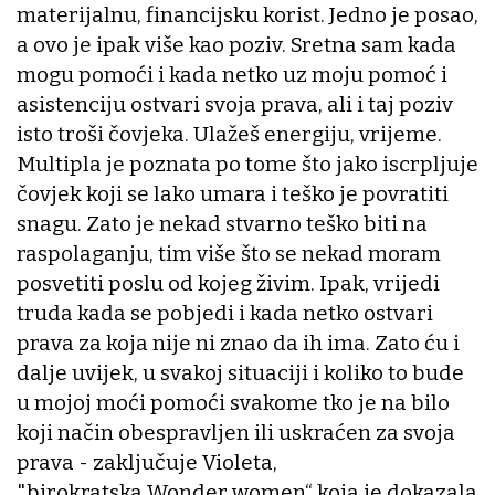
materijalnu, financijsku korist. Jedno je posao,
a ovo je ipak više kao poziv. Sretna sam kada
mogu pomoći i kada netko uz moju pomoć i
asistenciju ostvari svoja prava, ali i taj poziv
isto troši čovjeka. Ulažeš energiju, vrijeme.
Multipla je poznata po tome što jako iscrpljuje
čovjek koji se lako umara i teško je povratiti
snagu. Zato je nekad stvarno teško biti na
raspolaganju, tim više što se nekad moram
posvetiti poslu od kojeg živim. Ipak, vrijedi
truda kada se pobjedi i kada netko ostvari
prava za koja nije ni znao da ih ima. Zato ću i
dalje uvijek, u svakoj situaciji i koliko to bude
u mojoj moći pomoći svakome tko je na bilo
koji način obespravljen ili uskraćen za svoja
prava - zaključuje Violeta,
"birokratska Wonder women“ koja je dokazala