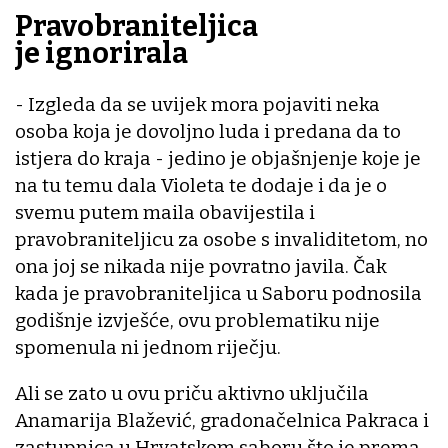
Pravobraniteljica
je ignorirala
- Izgleda da se uvijek mora pojaviti neka
osoba koja je dovoljno luda i predana da to
istjera do kraja - jedino je objašnjenje koje je
na tu temu dala Violeta te dodaje i da je o
svemu putem maila obavijestila i
pravobraniteljicu za osobe s invaliditetom, no
ona joj se nikada nije povratno javila. Čak
kada je pravobraniteljica u Saboru podnosila
godišnje izvješće, ovu problematiku nije
spomenula ni jednom riječju.
Ali se zato u ovu priču aktivno uključila
Anamarija Blažević, gradonačelnica Pakraca i
zastupnica u Hrvatskom saboru što je prema