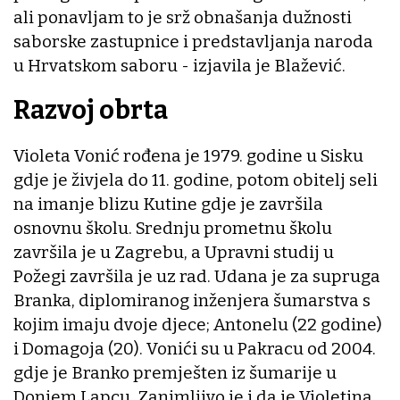
ali ponavljam to je srž obnašanja dužnosti
saborske zastupnice i predstavljanja naroda
u Hrvatskom saboru - izjavila je Blažević.
Razvoj obrta
Violeta Vonić rođena je 1979. godine u Sisku
gdje je živjela do 11. godine, potom obitelj seli
na imanje blizu Kutine gdje je završila
osnovnu školu. Srednju prometnu školu
završila je u Zagrebu, a Upravni studij u
Požegi završila je uz rad. Udana je za supruga
Branka, diplomiranog inženjera šumarstva s
kojim imaju dvoje djece; Antonelu (22 godine)
i Domagoja (20). Vonići su u Pakracu od 2004.
gdje je Branko premješten iz šumarije u
Donjem Lapcu. Zanimljivo je i da je Violetina