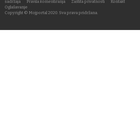
sadržaja
Pravila komentiranja
Zaštita privatnosti
Kontakt
Oglašavanje
Copyright © Mojportal 2020. Sva prava pridržana.