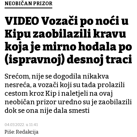
NEOBIČAN PRIZOR
VIDEO Vozači po noći u
Kipu zaobilazili kravu
koja je mirno hodala po
(ispravnoj) desnoj traci
Srećom, nije se dogodila nikakva
nesreća, a vozači koji su tada prolazili
cestom kroz Kip i naletjeli na ovaj
neobičan prizor uredno su je zaobilazili
dok se ona nije dala smesti
04.03.2022. u 11:41
Piše: Redakcija