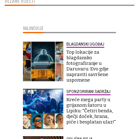
VEZANE VIJESTI
NAJNOVIJE
BLAGDANSKI UGOĐAJ
Top lokacije za
blagdansko
fotografiranje u
Daruvaru: Evo gdje
napraviti savršene
uspomene
SPONZORIRANI SADRŽAJ
Kreće mega party u
grijanom šatoru u
Lipiku: "Četiri benda,
dječji doček, hrana,
piće i besplatan ulaz!"
ODLIČNA IDEJA