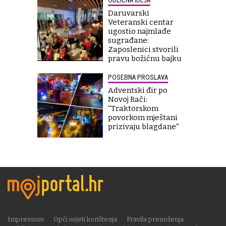
Daruvarski
Veteranski centar
ugostio najmlađe
sugrađane:
Zaposlenici stvorili
pravu božićnu bajku
POSEBNA PROSLAVA
Adventski đir po
Novoj Rači:
''Traktorskom
povorkom mještani
prizivaju blagdane''
Impressum
Opći uvjeti korištenja
Pravila prenošenja