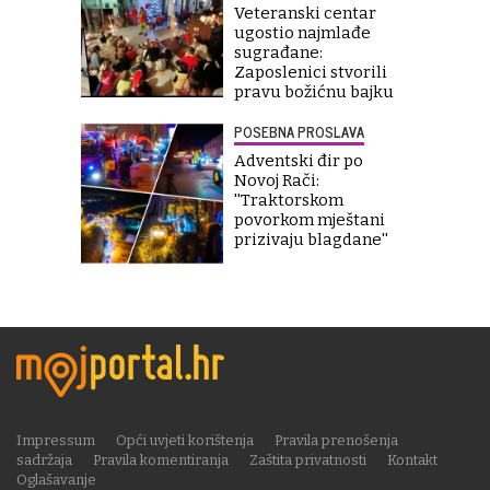
Veteranski centar
ugostio najmlađe
sugrađane:
Zaposlenici stvorili
pravu božićnu bajku
POSEBNA PROSLAVA
Adventski đir po
Novoj Rači:
''Traktorskom
povorkom mještani
prizivaju blagdane''
Impressum
Opći uvjeti korištenja
Pravila prenošenja
sadržaja
Pravila komentiranja
Zaštita privatnosti
Kontakt
Oglašavanje