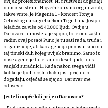
uvijek profesionalnost. Ni društveni događaji
nam nisu strani. Najveći koji smo organizirali,
takve vrste, je Magenta 1 - koncert Tonyja
Cetinskog na zagrebačkom Trgu bana Josipa
Jelačića za više od 40.000 ljudi. Ovdje u
Daruvaru atmosfera je sjajna, to je ono zašto
radim ovaj posao! Puno je tu sati rada, truda i
organizacije, ali kao agencija ponosni smo na
taj timski duh kojeg uvijek branimo. Samo iz
naše agencije tu je radilo deset ljudi, plus
vanjski suradnici... Kada nakon svega vidiš
koliko je ljudi došlo i kako još i pričaju o
događaju, osjećaš se sjajno! Daruvar me
oduševio!
Jeste li uopće bili prije u Daruvaru?
- Prvi sam put ovdje, vidi se da je jedna mala