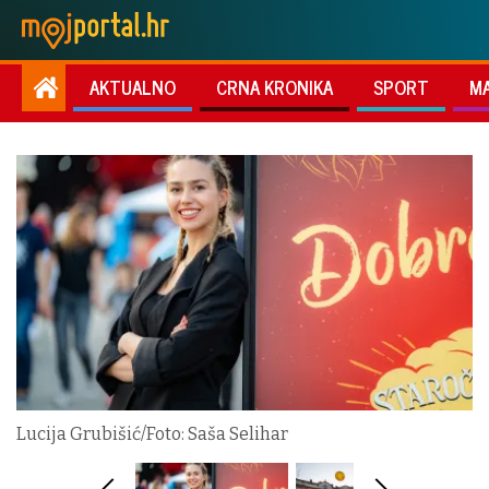
AKTUALNO
CRNA KRONIKA
SPORT
M
Lucija Grubišić/Foto: Saša Selihar