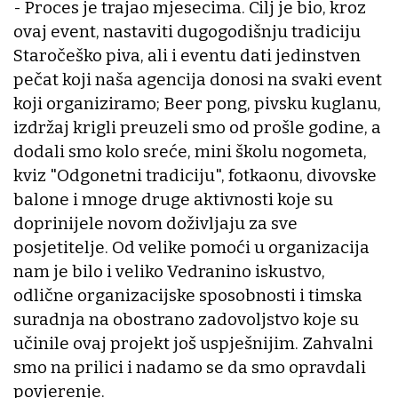
- Proces je trajao mjesecima. Cilj je bio, kroz
ovaj event, nastaviti dugogodišnju tradiciju
Staročeško piva, ali i eventu dati jedinstven
pečat koji naša agencija donosi na svaki event
koji organiziramo; Beer pong, pivsku kuglanu,
izdržaj krigli preuzeli smo od prošle godine, a
dodali smo kolo sreće, mini školu nogometa,
kviz "Odgonetni tradiciju", fotkaonu, divovske
balone i mnoge druge aktivnosti koje su
doprinijele novom doživljaju za sve
posjetitelje. Od velike pomoći u organizacija
nam je bilo i veliko Vedranino iskustvo,
odlične organizacijske sposobnosti i timska
suradnja na obostrano zadovoljstvo koje su
učinile ovaj projekt još uspješnijim. Zahvalni
smo na prilici i nadamo se da smo opravdali
povjerenje.