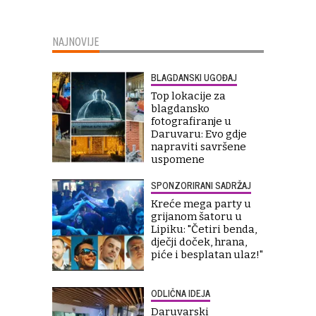
NAJNOVIJE
BLAGDANSKI UGOĐAJ
Top lokacije za
blagdansko
fotografiranje u
Daruvaru: Evo gdje
napraviti savršene
uspomene
SPONZORIRANI SADRŽAJ
Kreće mega party u
grijanom šatoru u
Lipiku: "Četiri benda,
dječji doček, hrana,
piće i besplatan ulaz!"
ODLIČNA IDEJA
Daruvarski