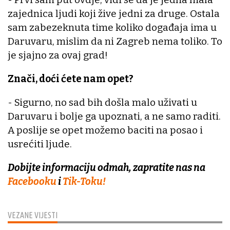
zajednica ljudi koji žive jedni za druge. Ostala
sam zabezeknuta time koliko događaja ima u
Daruvaru, mislim da ni Zagreb nema toliko. To
je sjajno za ovaj grad!
Znači, doći ćete nam opet?
- Sigurno, no sad bih došla malo uživati u
Daruvaru i bolje ga upoznati, a ne samo raditi.
A poslije se opet možemo baciti na posao i
usrećiti ljude.
Dobijte informaciju odmah, zapratite nas na
Facebooku
i
Tik-Toku!
VEZANE VIJESTI