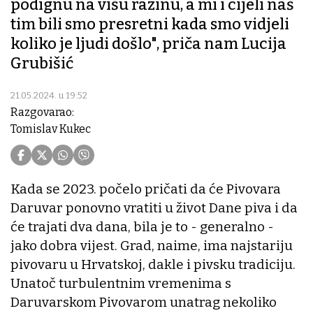
podignu na višu razinu, a mi i cijeli naš
tim bili smo presretni kada smo vidjeli
koliko je ljudi došlo", priča nam Lucija
Grubišić
21.05.2024. u 19:52
Razgovarao:
Tomislav Kukec
Kada se 2023. počelo pričati da će Pivovara
Daruvar ponovno vratiti u život Dane piva i da
će trajati dva dana, bila je to - generalno -
jako dobra vijest. Grad, naime, ima najstariju
pivovaru u Hrvatskoj, dakle i pivsku tradiciju.
Unatoč turbulentnim vremenima s
Daruvarskom Pivovarom unatrag nekoliko