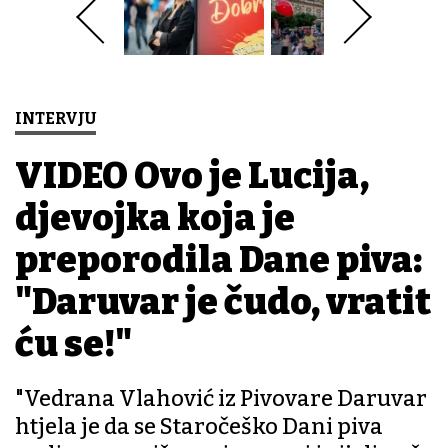
INTERVJU
VIDEO Ovo je Lucija,
djevojka koja je
preporodila Dane piva:
"Daruvar je čudo, vratit
ću se!"
"Vedrana Vlahović iz Pivovare Daruvar
htjela je da se Staročeško Dani piva