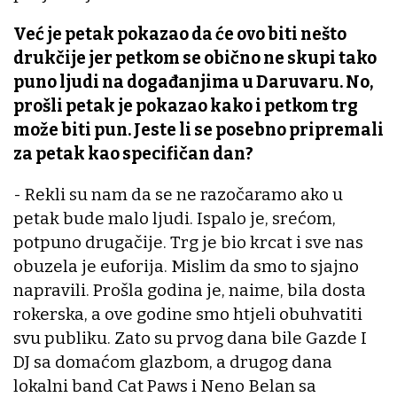
Već je petak pokazao da će ovo biti nešto
drukčije jer petkom se obično ne skupi tako
puno ljudi na događanjima u Daruvaru. No,
prošli petak je pokazao kako i petkom trg
može biti pun. Jeste li se posebno pripremali
za petak kao specifičan dan?
- Rekli su nam da se ne razočaramo ako u
petak bude malo ljudi. Ispalo je, srećom,
potpuno drugačije. Trg je bio krcat i sve nas
obuzela je euforija. Mislim da smo to sjajno
napravili. Prošla godina je, naime, bila dosta
rokerska, a ove godine smo htjeli obuhvatiti
svu publiku. Zato su prvog dana bile Gazde I
DJ sa domaćom glazbom, a drugog dana
lokalni band Cat Paws i Neno Belan sa