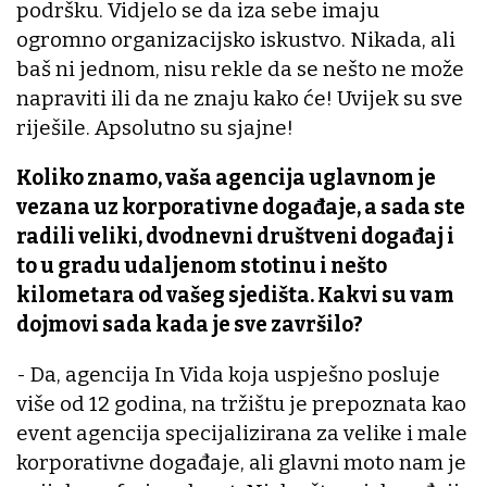
podršku. Vidjelo se da iza sebe imaju
ogromno organizacijsko iskustvo. Nikada, ali
baš ni jednom, nisu rekle da se nešto ne može
napraviti ili da ne znaju kako će! Uvijek su sve
riješile. Apsolutno su sjajne!
Koliko znamo, vaša agencija uglavnom je
vezana uz korporativne događaje, a sada ste
radili veliki, dvodnevni društveni događaj i
to u gradu udaljenom stotinu i nešto
kilometara od vašeg sjedišta. Kakvi su vam
dojmovi sada kada je sve završilo?
- Da, agencija In Vida koja uspješno posluje
više od 12 godina, na tržištu je prepoznata kao
event agencija specijalizirana za velike i male
korporativne događaje, ali glavni moto nam je