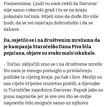
Fiumensima. Ljudi su nam rekli da Daruvar
nije samo rokerski grad i to se na kraju
pokazalo točnim. Htjeli smo da dođe što više
ljudi, da se svi osjećaju dobrodošlo i da se
zabave.
Da, osjetilo se i na društvenim mrežama da
je kampanja Staročeško Dana Piva bila
pojačana, objave su svako malo iskakale.
- Točno, uključili smo se i na društvene mreže
što nam je mnogo pomoglo u privlačenju
publike iz cijelog kraja, pa čak i šire. Mediji su
nas cijelo vrijeme izuzetno pratili, a djevojke
iz Turističke zajednice Daruvar-Papuk jako su
puno napravile jer je sve ovo što se ovdje
napravilo bilo moguće samo uz njihovu