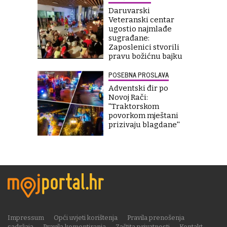
Daruvarski
Veteranski centar
ugostio najmlađe
sugrađane:
Zaposlenici stvorili
pravu božićnu bajku
POSEBNA PROSLAVA
Adventski đir po
Novoj Rači:
''Traktorskom
povorkom mještani
prizivaju blagdane''
Impressum
Opći uvjeti korištenja
Pravila prenošenja
sadržaja
Pravila komentiranja
Zaštita privatnosti
Kontakt