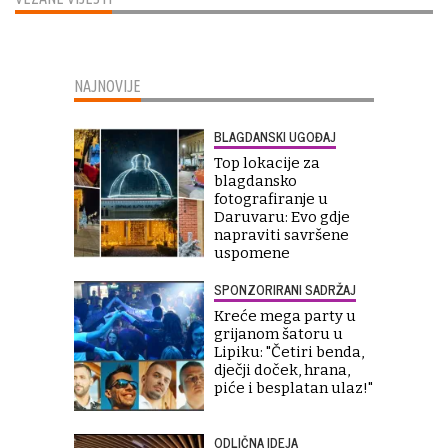
NAJNOVIJE
BLAGDANSKI UGOĐAJ
Top lokacije za
blagdansko
fotografiranje u
Daruvaru: Evo gdje
napraviti savršene
uspomene
SPONZORIRANI SADRŽAJ
Kreće mega party u
grijanom šatoru u
Lipiku: "Četiri benda,
dječji doček, hrana,
piće i besplatan ulaz!"
ODLIČNA IDEJA