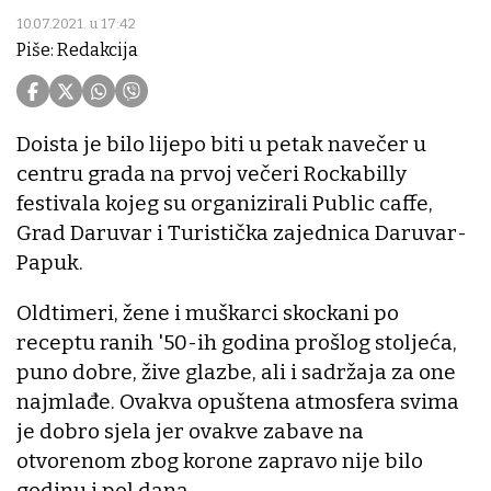
10.07.2021. u 17:42
Piše: Redakcija
Doista je bilo lijepo biti u petak navečer u
centru grada na prvoj večeri Rockabilly
festivala kojeg su organizirali Public caffe,
Grad Daruvar i Turistička zajednica Daruvar-
Papuk.
Oldtimeri, žene i muškarci skockani po
receptu ranih '50-ih godina prošlog stoljeća,
puno dobre, žive glazbe, ali i sadržaja za one
najmlađe. Ovakva opuštena atmosfera svima
je dobro sjela jer ovakve zabave na
otvorenom zbog korone zapravo nije bilo
godinu i pol dana.