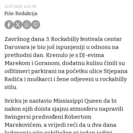
11.07.2021. u 21:34
Piše: Redakcija
Završnog dana 3. Rockabilly festivala centar
Daruvara je bio još ispunjeniji u odnosu na
prethodni dan. Krenulo je s DJ-evima
Marekom i Goranom, dodatnu kulisu činili su
odltimeri parkirani na početku ulice Stjepana
Radića i muškarci i žene odjeveni u rockabilly
stilu.
Svirku je nastavio Mississippi Queen da bi
nakon njih doista sjajnu atmosferu napravili
Swingersi predvođeni Robertom
Marekovićem, a vrijedi reći da u dva dana
ludovanja nije zabilježen ni jedan jedini