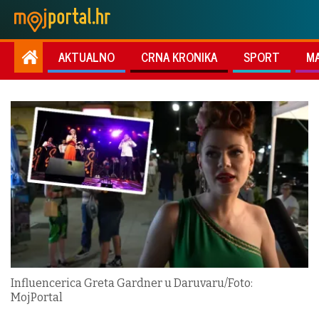
AKTUALNO
CRNA KRONIKA
SPORT
M
Influencerica Greta Gardner u Daruvaru/Foto:
MojPortal