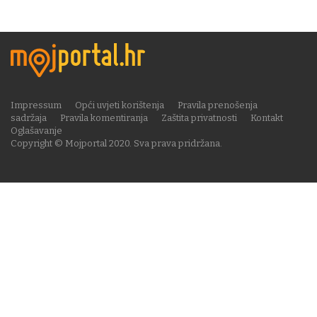
Impressum
Opći uvjeti korištenja
Pravila prenošenja
sadržaja
Pravila komentiranja
Zaštita privatnosti
Kontakt
Oglašavanje
Copyright © Mojportal 2020. Sva prava pridržana.