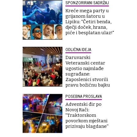
SPONZORIRANI SADRŽAJ
Kreće mega party u
grijanom šatoru u
Lipiku: "Četiri benda,
dječji doček, hrana,
piće i besplatan ulaz!"
ODLIČNA IDEJA
Daruvarski
Veteranski centar
ugostio najmlađe
sugrađane:
Zaposlenici stvorili
pravu božićnu bajku
POSEBNA PROSLAVA
Adventski đir po
Novoj Rači:
''Traktorskom
povorkom mještani
prizivaju blagdane''