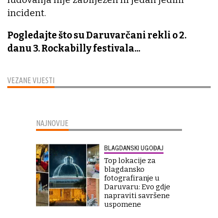
incident.
Pogledajte što su Daruvarčani rekli o 2.
danu 3. Rockabilly festivala...
VEZANE VIJESTI
NAJNOVIJE
BLAGDANSKI UGOĐAJ
Top lokacije za
blagdansko
fotografiranje u
Daruvaru: Evo gdje
napraviti savršene
uspomene