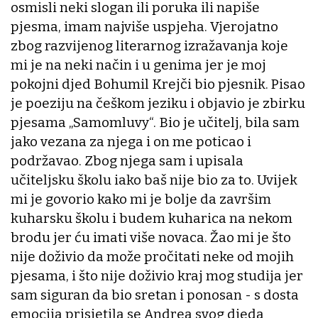
osmisli neki slogan ili poruka ili napiše
pjesma, imam najviše uspjeha. Vjerojatno
zbog razvijenog literarnog izražavanja koje
mi je na neki način i u genima jer je moj
pokojni djed Bohumil Krejči bio pjesnik. Pisao
je poeziju na češkom jeziku i objavio je zbirku
pjesama „Samomluvy“. Bio je učitelj, bila sam
jako vezana za njega i on me poticao i
podržavao. Zbog njega sam i upisala
učiteljsku školu iako baš nije bio za to. Uvijek
mi je govorio kako mi je bolje da završim
kuharsku školu i budem kuharica na nekom
brodu jer ću imati više novaca. Žao mi je što
nije doživio da može pročitati neke od mojih
pjesama, i što nije doživio kraj mog studija jer
sam siguran da bio sretan i ponosan - s dosta
emocija prisjetila se Andrea svog djeda