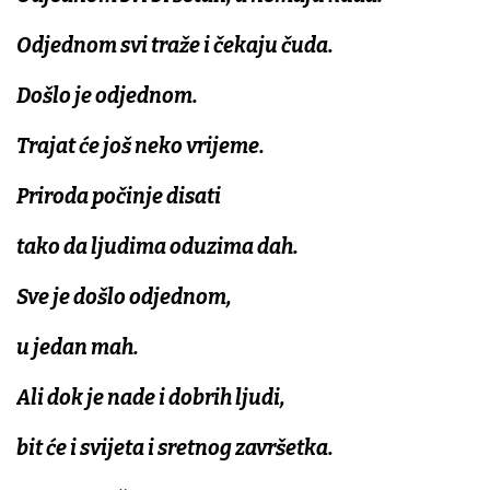
Odjednom svi traže i čekaju čuda.
Došlo je odjednom.
Trajat će još neko vrijeme.
Priroda počinje disati
tako da ljudima oduzima dah.
Sve je došlo odjednom,
u jedan mah.
Ali dok je nade i dobrih ljudi,
bit će i svijeta i sretnog završetka.