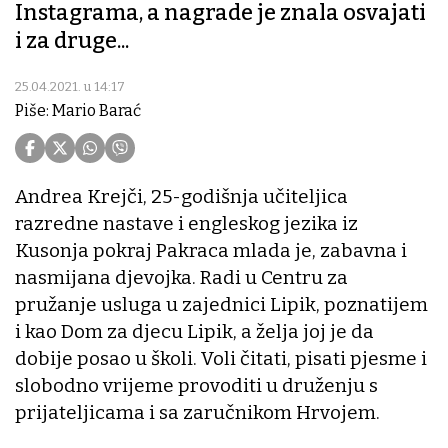
Instagrama, a nagrade je znala osvajati
i za druge...
25.04.2021. u 14:17
Piše: Mario Barać
Andrea Krejči, 25-godišnja učiteljica
razredne nastave i engleskog jezika iz
Kusonja pokraj Pakraca mlada je, zabavna i
nasmijana djevojka. Radi u Centru za
pružanje usluga u zajednici Lipik, poznatijem
i kao Dom za djecu Lipik, a želja joj je da
dobije posao u školi. Voli čitati, pisati pjesme i
slobodno vrijeme provoditi u druženju s
prijateljicama i sa zaručnikom Hrvojem.