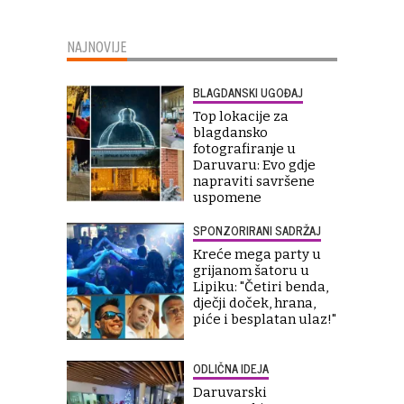
NAJNOVIJE
BLAGDANSKI UGOĐAJ
Top lokacije za
blagdansko
fotografiranje u
Daruvaru: Evo gdje
napraviti savršene
uspomene
SPONZORIRANI SADRŽAJ
Kreće mega party u
grijanom šatoru u
Lipiku: "Četiri benda,
dječji doček, hrana,
piće i besplatan ulaz!"
ODLIČNA IDEJA
Daruvarski