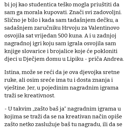
bi joj kao studentica teško mogla priuštiti da
sam ga morala kupovati. Znači svi zadovoljni.
Slično je bilo i kada sam tadašnjem dečku, a
sadašnjem zaručniku Hrvoju za Valentinovo
osvojila sat vrijedan 500 kuna. A i u zadnjoj
nagradnoj igri koju sam igrala osvojila sam
knjige slovarice i brojalice koje će pokloniti
djeci u Dječjem domu u Lipiku - priča Andrea.
Istina, može se reći da je ova djevojka sretne
ruke, ali osim sreće ima tu i dosta znanja i
vještine. Jer, u pojedinim nagradnim igrama
traži se kreativnost.
- U takvim „zašto baš ja“ nagradnim igrama u
kojima se traži da se na kreativan način opiše
zašto netko zaslužuje baš tu nagradu, ili da se