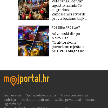
Veteranski centar
ugostio najmlađe
sugrađane:
Zaposlenici stvorili
pravu božićnu bajku
POSEBNA PROSLAVA
Adventski đir po
Novoj Rači:
''Traktorskom
povorkom mještani
prizivaju blagdane''
Impressum
Opći uvjeti korištenja
Pravila prenošenja
sadržaja
Pravila komentiranja
Zaštita privatnosti
Kontakt
Oglašavanje