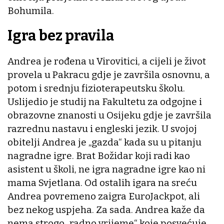
Bohumila.
Igra bez pravila
Andrea je rođena u Virovitici, a cijeli je život
provela u Pakracu gdje je završila osnovnu, a
potom i srednju fizioterapeutsku školu.
Uslijedio je studij na Fakultetu za odgojne i
obrazovne znanosti u Osijeku gdje je završila
razrednu nastavu i engleski jezik. U svojoj
obitelji Andrea je „gazda“ kada su u pitanju
nagradne igre. Brat Božidar koji radi kao
asistent u školi, ne igra nagradne igre kao ni
mama Svjetlana. Od ostalih igara na sreću
Andrea povremeno zaigra EuroJackpot, ali
bez nekog uspjeha. Za sada. Andrea kaže da
nema strogo „radno vrijeme“ koje posvećuje