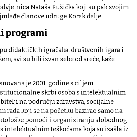
 odvjetnica Nataša Ružička koji su pak svojim
jmlađe članove udruge Korak dalje.
ki programi
rpu didaktičkih igračaka, društvenih igara i
žem, svi su bili izvan sebe od sreće, kaže
snovana je 2001. godine s ciljem
stitucionalne skrbi osoba s intelektualnim
bitelji na području zdravstva, socijalne
ram rada koji se na početku bazirao samo na
ktološke pomoći i organiziranju slobodnog
s intelektualnim teškoćama koja su izašla iz