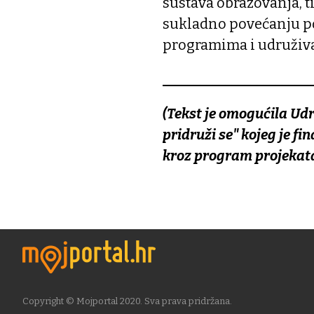
sustava obrazovanja, 
sukladno povećanju po
programima i udruživa
________________________
(Tekst je omogućila Udr
pridruži se" kojeg je f
kroz program projekata
Copyright © Mojportal 2020. Sva prava pridržana.