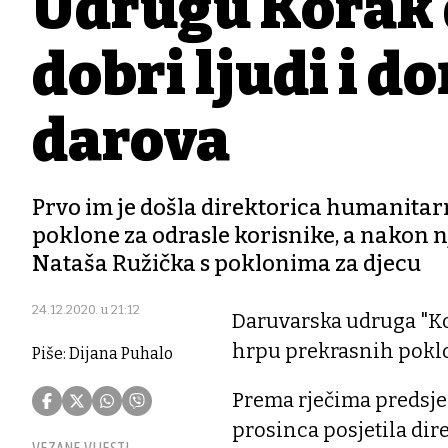
Udrugu Korak d
dobri ljudi i d
darova
Prvo im je došla direktorica humanitarn
poklone za odrasle korisnike, a nakon n
Nataša Ružička s poklonima za djecu
24.12.2020. u 21:12
Daruvarska udruga "Kor
hrpu prekrasnih poklo
Piše: Dijana Puhalo
Prema rječima predsjed
prosinca posjetila dir