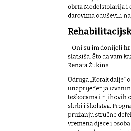
obrta Modelstolarija i
darovima oduševili na
Rehabilitacijs
- Oni su im donijeli h
slatkiša. Što da vam ka
Renata Žukina.
Udruga „Korak dalje“ o
unaprijeđenja izvanin
teškoćama i njihovih o
skrbi i školstva. Prog
pružanju stručne defe
vremena djece i osoba 