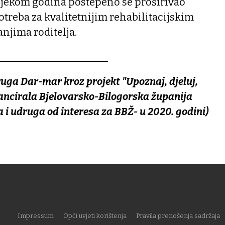
tijekom godina postepeno se proširivao
treba za kvalitetnijim rehabilitacijskim
njima roditelja.
________________________
uga Dar-mar kroz projekt "Upoznaj, djeluj,
inancirala Bjelovarsko-Bilogorska županija
 i udruga od interesa za BBŽ- u 2020. godini)
Impressum
Opći uvjeti korištenja
Pravila prenošenja sadržaja