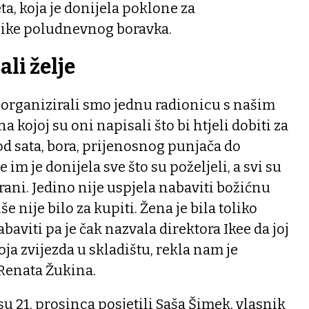
ta, koja je donijela poklone za
nike poludnevnog boravka.
ali želje
 organizirali smo jednu radionicu s našim
 kojoj su oni napisali što bi htjeli dobiti za
, od sata, bora, prijenosnog punjača do
 im je donijela sve što su poželjeli, a svi su
rani. Jedino nije uspjela nabaviti božićnu
iše nije bilo za kupiti. Žena je bila toliko
baviti pa je čak nazvala direktora Ikee da joj
koja zvijezda u skladištu, rekla nam je
Renata Žukina.
u 21. prosinca posjetili Saša Šimek, vlasnik