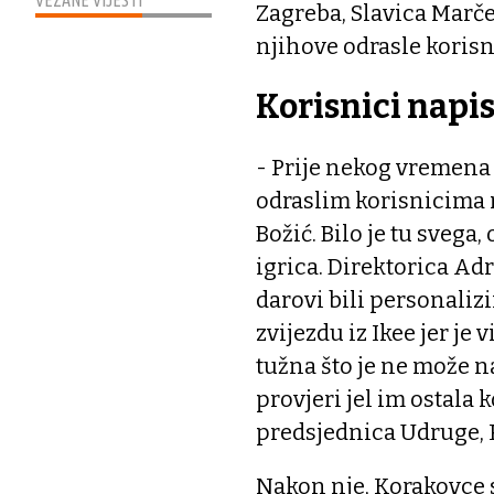
VEZANE VIJESTI
Zagreba, Slavica Marče
njihove odrasle koris
Korisnici napis
- Prije nekog vremena
odraslim korisnicima na
Božić. Bilo je tu svega
igrica. Direktorica Adre
darovi bili personalizi
zvijezdu iz Ikee jer je v
tužna što je ne može na
provjeri jel im ostala 
predsjednica Udruge, 
Nakon nje, Korakovce s