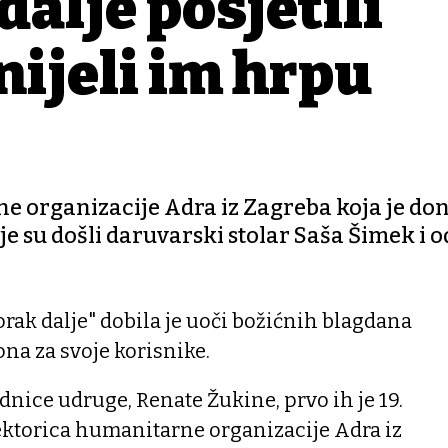
alje posjetili
onijeli im hrpu
e organizacije Adra iz Zagreba koja je don
je su došli daruvarski stolar Saša Šimek i 
ak dalje" dobila je uoči božićnih blagdana
na za svoje korisnike.
nice udruge, Renate Žukine, prvo ih je 19.
ektorica humanitarne organizacije Adra iz