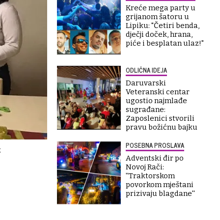
Kreće mega party u
grijanom šatoru u
Lipiku: "Četiri benda,
dječji doček, hrana,
piće i besplatan ulaz!"
ODLIČNA IDEJA
Daruvarski
Veteranski centar
ugostio najmlađe
sugrađane:
Zaposlenici stvorili
pravu božićnu bajku
POSEBNA PROSLAVA
z
Adventski đir po
Novoj Rači:
''Traktorskom
povorkom mještani
prizivaju blagdane''