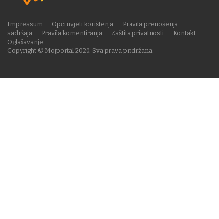
Impressum
Opći uvjeti korištenja
Pravila prenošenja
sadržaja
Pravila komentiranja
Zaštita privatnosti
Kontakt
Oglašavanje
Copyright © Mojportal 2020. Sva prava pridržana.