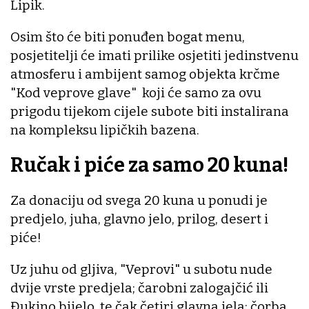
Lipik.
Osim što će biti ponuđen bogat menu,
posjetitelji će imati prilike osjetiti jedinstvenu
atmosferu i ambijent samog objekta krčme
"Kod veprove glave" koji će samo za ovu
prigodu tijekom cijele subote biti instalirana
na kompleksu lipičkih bazena.
Ručak i piće za samo 20 kuna!
Za donaciju od svega 20 kuna u ponudi je
predjelo, juha, glavno jelo, prilog, desert i
piće!
Uz juhu od gljiva, "Veprovi" u subotu nude
dvije vrste predjela; čarobni zalogajčić ili
Đukino bijelo, te čak četiri glavna jela; čorba