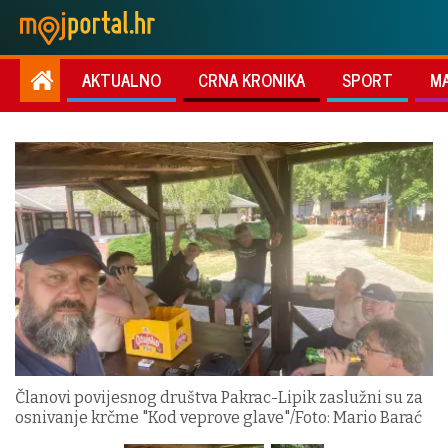
AKTUALNO
CRNA KRONIKA
SPORT
M
Članovi povijesnog društva Pakrac-Lipik zaslužni su za
osnivanje krčme "Kod veprove glave"/Foto: Mario Barać