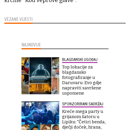
krčme "Kod veprove glave".
VEZANE VIJESTI
NAJNOVIJE
BLAGDANSKI UGOĐAJ
Top lokacije za
blagdansko
fotografiranje u
Daruvaru: Evo gdje
napraviti savršene
uspomene
SPONZORIRANI SADRŽAJ
Kreće mega party u
grijanom šatoru u
Lipiku: "Četiri benda,
dječji doček, hrana,