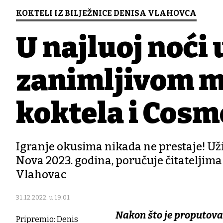
KOKTELI IZ BILJEŽNICE DENISA VLAHOVCA
U najluđoj noći 
zanimljivom m
koktela i Cosm
Igranje okusima nikada ne prestaje! Už
Nova 2023. godina, poručuje čitateljima
Vlahovac
31.12.2022. u 19:01
Nakon što je proputovao
Pripremio: Denis