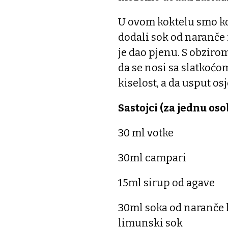
U ovom koktelu smo kor
dodali sok od naranče 
je dao pjenu. S obziro
da se nosi sa slatkoć
kiselost, a da usput os
Sastojci (za jednu oso
30 ml votke
30ml campari
15ml sirup od agave
30ml soka od naranče 
limunski sok