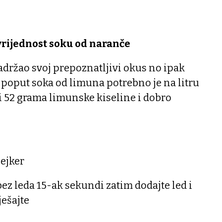
vrijednost soku od naranče
adržao svoj prepoznatljivi okus no ipak
i poput soka od limuna potrebno je na litru
i 52 grama limunske kiseline i dobro
šejker
bez leda 15-ak sekundi zatim dodajte led i
ešajte