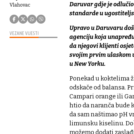
Daruvar gdje je odlučio 
Vlahovac
standarde u ugostiteljs
Upravo u Daruvaru doša
VEZANE VIJESTI
agenciju koja unapređuj
da njegovi klijenti osjet
svojim prvim ulaskom u
u New Yorku.
Ponekad u koktelima ž
odskače od balansa. Pr
Campari orange ili Ga
htio da naranča bude k
da sam naštimao pH vr
limunsku kiselinu. Dob
možemo dodati zaslađiv