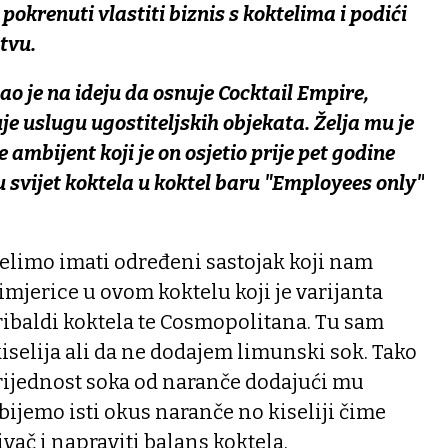
pokrenuti vlastiti biznis s koktelima i podići
tvu.
o je na ideju da osnuje Cocktail Empire,
e uslugu ugostiteljskih objekata. Želja mu je
e ambijent koji je on osjetio prije pet godine
 svijet koktela u koktel baru "Employees only"
elimo imati određeni sastojak koji nam
imjerice u ovom koktelu koji je varijanta
ribaldi koktela te Cosmopolitana. Tu sam
iselija ali da ne dodajem limunski sok. Tako
ijednost soka od naranče dodajući mu
ijemo isti okus naranče no kiseliji čime
ač i napraviti balans koktela.