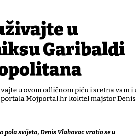
uživajte u
iksu Garibaldi
opolitana
ivajte u ovom odličnom piću i sretna vam i
 portala Mojportal.hr koktel majstor Denis
 pola svijeta, Denis Vlahovac vratio se u