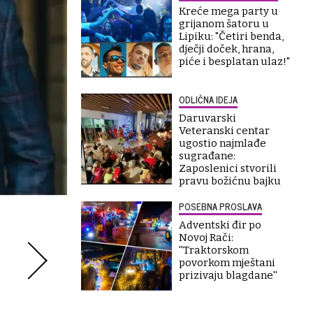
Kreće mega party u
grijanom šatoru u
Lipiku: "Četiri benda,
dječji doček, hrana,
piće i besplatan ulaz!"
ODLIČNA IDEJA
Daruvarski
Veteranski centar
ugostio najmlađe
sugrađane:
Zaposlenici stvorili
pravu božićnu bajku
POSEBNA PROSLAVA
Adventski đir po
Novoj Rači:
''Traktorskom
povorkom mještani
prizivaju blagdane''