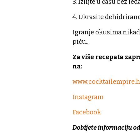
3. Izlijte u čašu bez led
4. Ukrasite dehidrira
Igranje okusima nikad
piću...
Za više recepata zapr
na:
www.cocktailempire.h
Instagram
Facebook
Dobijete informaciju o