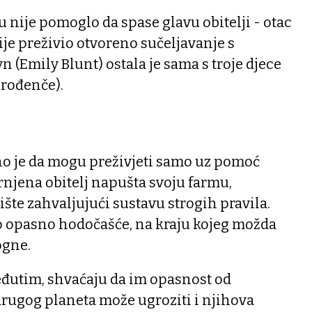
u nije pomoglo da spase glavu obitelji - otac
ije preživio otvoreno sučeljavanje s
n (Emily Blunt) ostala je sama s troje djece
orođenče).
no je da mogu preživjeti samo uz pomoć
rnjena obitelj napušta svoju farmu,
ište zahvaljujući sustavu strogih pravila.
o opasno hodočašće, na kraju kojeg možda
ogne.
đutim, shvaćaju da im opasnost od
drugog planeta može ugroziti i njihova