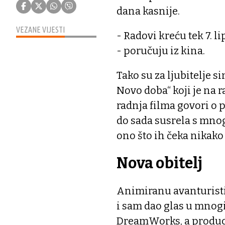
dana kasnije.
VEZANE VIJESTI
- Radovi kreću tek 7. l
- poručuju iz kina.
Tako su za ljubitelje s
Novo doba“ koji je na r
radnja filma govori o 
do sada susrela s mno
ono što ih čeka nikako
Nova obitelj
Animiranu avanturistič
i sam dao glas u mnog
DreamWorks, a produce