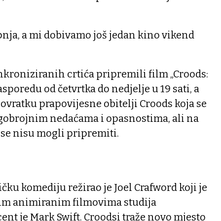
ipnja, a mi dobivamo još jedan kino vikend
inkroniziranih crtića pripremili film „Croods:
asporedu od četvrtka do nedjelje u 19 sati, a
povratku prapovijesne obitelji Croods koja se
gobrojnim nedaćama i opasnostima, ali na
 se nisu mogli pripremiti.
ku komediju režirao je Joel Crafword koji je
im animiranim filmovima studija
nt je Mark Swift. Croodsi traže novo mjesto