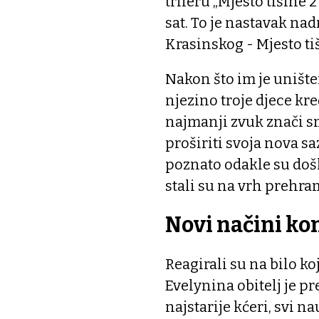
trileru „Mjesto tišine 2
sat. To je nastavak na
Krasinskog - Mjesto tiš
Nakon što im je unište
njezino troje djece kre
najmanji zvuk znači sm
proširiti svoja nova sa
poznato odakle su došl
stali su na vrh prehr
Novi načini ko
Reagirali su na bilo koj
Evelynina obitelj je pr
najstarije kćeri, svi 