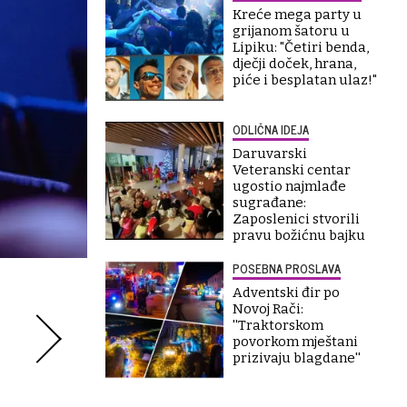
Kreće mega party u
grijanom šatoru u
Lipiku: "Četiri benda,
dječji doček, hrana,
piće i besplatan ulaz!"
ODLIČNA IDEJA
Daruvarski
Veteranski centar
ugostio najmlađe
sugrađane:
Zaposlenici stvorili
pravu božićnu bajku
POSEBNA PROSLAVA
Adventski đir po
Novoj Rači:
''Traktorskom
povorkom mještani
prizivaju blagdane''