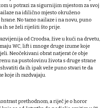
etom u potrazi za sigurnijim mjestom za svoj
nailaze na idilično mjesto okruženo
 hrane. No tamo nailaze i na novu, puno
ih se želi riješiti što prije.
razvijenija od Croodsa, žive u kući na drvetu,
imaju WC, lift i mnoge druge izume koje
eli. Neočekivani obrat natjerat će obje
 krenu na pustolovinu života s druge strane
shvatiti da ih ipak veže puno stvari te da
e koje ih razdvajaju.
kontrast prethodnom, a riječ je o horor