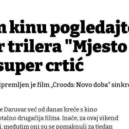
 kinu pogledajt
 trilera "Mjesto
 super crtić
ripremljen je film „Croods: Novo doba“ sink
e Daruvar već od danas kreće s kino
otalno drugačija filma. Inače, za ovaj vikend
vi, međutim oni su se pomaknuli za tjedan