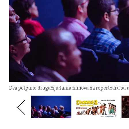
Dva potpuno drugačija žanra filmova na repertoaru su 