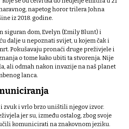
“ koje se od četvrtka do nedjelje emitira u 21
dnaravnog, napetog horor trilera Johna
ine iz 2018. godine.
n siguran dom, Evelyn (Emily Blunt) i
ću dalje u nepoznati svijet, u kojem čak i
rt. Pokušavaju pronaći druge preživjele i
znanja o tome kako ubiti ta stvorenja. Nije
a, ali odmah nakon invazije na naš planet
ambenog lanca.
municiranja
i zvuk i vrlo brzo uništili njegov izvor.
eživjela jer su, između ostalog, zbog svoje
naučili komunicirati na znakovnom jeziku.