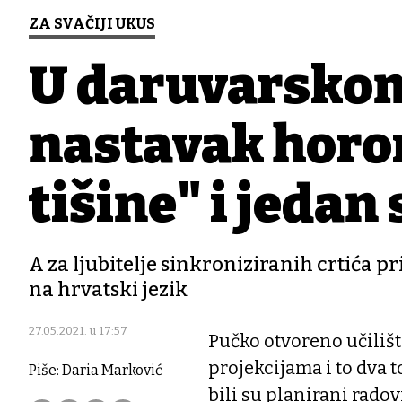
ZA SVAČIJI UKUS
U daruvarskom
nastavak horor
tišine" i jedan
A za ljubitelje sinkroniziranih crtića p
na hrvatski jezik
27.05.2021. u 17:57
Pučko otvoreno učilišt
projekcijama i to dva t
Piše: Daria Marković
bili su planirani rado