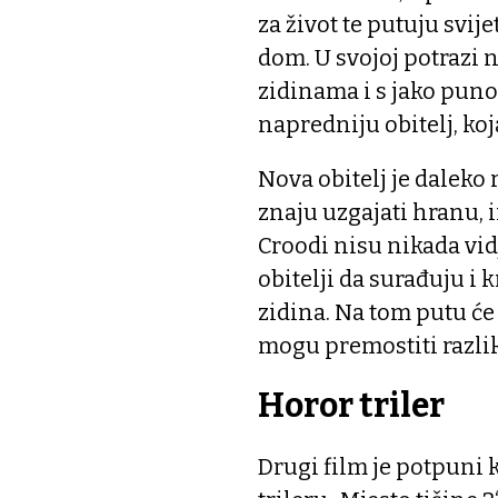
za život te putuju svij
dom. U svojoj potrazi 
zidinama i s jako puno
napredniju obitelj, koja 
Nova obitelj je daleko 
znaju uzgajati hranu, 
Croodi nisu nikada vidj
obitelji da surađuju i
zidina. Na tom putu će 
mogu premostiti razlik
Horor triler
Drugi film je potpuni 