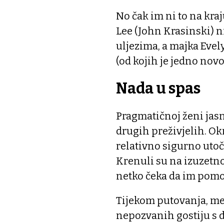
No čak im ni to na kraj
Lee (John Krasinski) n
uljezima, a majka Evely
(od kojih je jedno nov
Nada u spas
Pragmatičnoj ženi jas
drugih preživjelih. Ok
relativno sigurno utoč
Krenuli su na izuzetn
netko čeka da im pom
Tijekom putovanja, me
nepozvanih gostiju s 