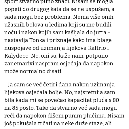
sport stvarno puno znači. Nisam se mogla
popeti do drugog kata da se ne uspušem, a
sada mogu bez problema. Nema više onih
užasnih bolova u leđima koji su me budili
noću i nakon kojih sam kašljala do jutra -
nastavlja Tonka i priznaje kako ima blage
nuspojave od uzimanja lijekova Kaftrio i
Kalydeco. No, oni su, kaže nam, potpuno
zanemarivi naspram osjećaja da napokon
može normalno disati.
- Ja sam se već četiri dana nakon uzimanja
lijekova osjećala bolje. No, najsretnija sam
bila kada mi se povećao kapacitet pluća s 80
na 85 posto. Tako da stvarno već sada mogu
reći da napokon dišem punim plućima. Nisam
još pokušala trčati na neke duže staze, ali