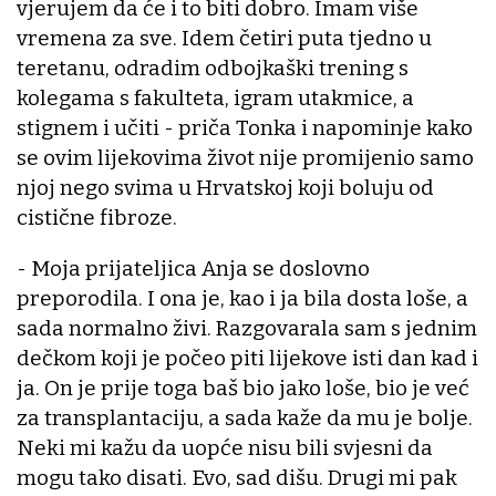
vjerujem da će i to biti dobro. Imam više
vremena za sve. Idem četiri puta tjedno u
teretanu, odradim odbojkaški trening s
kolegama s fakulteta, igram utakmice, a
stignem i učiti - priča Tonka i napominje kako
se ovim lijekovima život nije promijenio samo
njoj nego svima u Hrvatskoj koji boluju od
cistične fibroze.
- Moja prijateljica Anja se doslovno
preporodila. I ona je, kao i ja bila dosta loše, a
sada normalno živi. Razgovarala sam s jednim
dečkom koji je počeo piti lijekove isti dan kad i
ja. On je prije toga baš bio jako loše, bio je već
za transplantaciju, a sada kaže da mu je bolje.
Neki mi kažu da uopće nisu bili svjesni da
mogu tako disati. Evo, sad dišu. Drugi mi pak