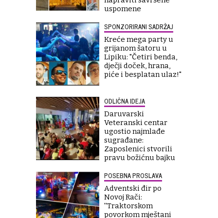
napraviti savršene
uspomene
SPONZORIRANI SADRŽAJ
Kreće mega party u
grijanom šatoru u
Lipiku: "Četiri benda,
dječji doček, hrana,
piće i besplatan ulaz!"
ODLIČNA IDEJA
Daruvarski
Veteranski centar
ugostio najmlađe
sugrađane:
Zaposlenici stvorili
pravu božićnu bajku
POSEBNA PROSLAVA
Adventski đir po
Novoj Rači:
''Traktorskom
povorkom mještani