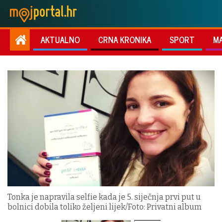
AKTUALNO
CRNA KRONIKA
SPORT
M
Tonka je napravila selfie kada je 5. siječnja prvi put u
bolnici dobila toliko željeni lijek/Foto: Privatni album