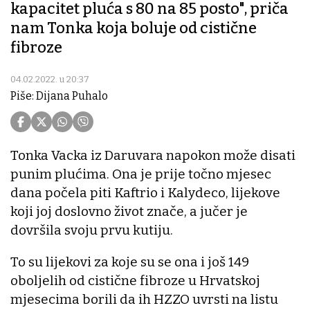
kapacitet pluća s 80 na 85 posto", priča
nam Tonka koja boluje od cistične
fibroze
04.02.2022. u 20:37
Piše: Dijana Puhalo
Tonka Vacka iz Daruvara napokon može disati
punim plućima. Ona je prije točno mjesec
dana počela piti Kaftrio i Kalydeco, lijekove
koji joj doslovno život znače, a jučer je
dovršila svoju prvu kutiju.
To su lijekovi za koje su se ona i još 149
oboljelih od cistične fibroze u Hrvatskoj
mjesecima borili da ih HZZO uvrsti na listu