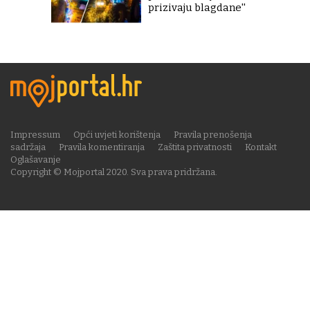
prizivaju blagdane''
Impressum
Opći uvjeti korištenja
Pravila prenošenja
sadržaja
Pravila komentiranja
Zaštita privatnosti
Kontakt
Oglašavanje
Copyright © Mojportal 2020. Sva prava pridržana.